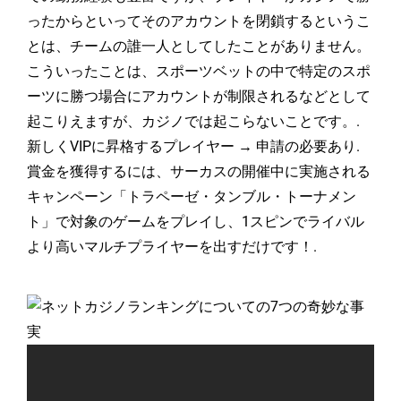
ったからといってそのアカウントを閉鎖するというこ
とは、チームの誰一人としてしたことがありません。
こういったことは、スポーツベットの中で特定のスポ
ーツに勝つ場合にアカウントが制限されるなどとして
起こりえますが、カジノでは起こらないことです。.
新しくVIPに昇格するプレイヤー → 申請の必要あり.
賞金を獲得するには、サーカスの開催中に実施される
キャンペーン「トラペーゼ・タンブル・トーナメン
ト」で対象のゲームをプレイし、1スピンでライバル
より高いマルチプライヤーを出すだけです！.