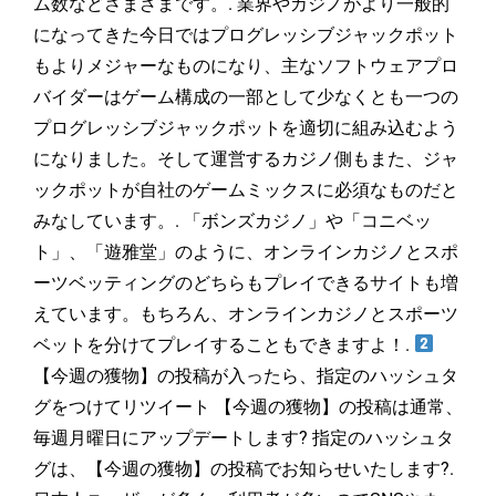
ム数などさまざまです。. 業界やカジノがより一般的
になってきた今日ではプログレッシブジャックポット
もよりメジャーなものになり、主なソフトウェアプロ
バイダーはゲーム構成の一部として少なくとも一つの
プログレッシブジャックポットを適切に組み込むよう
になりました。そして運営するカジノ側もまた、ジャ
ックポットが自社のゲームミックスに必須なものだと
みなしています。. 「ボンズカジノ」や「コニベッ
ト」、「遊雅堂」のように、オンラインカジノとスポ
ーツベッティングのどちらもプレイできるサイトも増
えています。もちろん、オンラインカジノとスポーツ
ベットを分けてプレイすることもできますよ！.
【今週の獲物】の投稿が入ったら、指定のハッシュタ
グをつけてリツイート 【今週の獲物】の投稿は通常、
毎週月曜日にアップデートします? 指定のハッシュタ
グは、【今週の獲物】の投稿でお知らせいたします?.