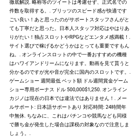
徹底解説. 略称等のツイートは考慮せず、正式名での
件数を取得する。. ブリッツのスピード感が快適です
ごい良い！あと思ったのがサポートスタッフさんがと
ても丁寧だと思った。日本人スタッフ対応はやはりあ
りがたい！独占スロットやRPGなどエンタメ感満載！.
サイト選びで稼げるかどうかはとっても重要ですもん
ね。. オンラインスロットの中で一番おすすめの機種
はハワイアンドリームになります。動画を見て貰うと
分かるのですが光や音が完全に国内のスロットです。.
ゲームショー 週間最低 ベット額 ドル週間賞金ゲーム
ショー専用ボーナス ドル 500,000$1,250. オンライン
カジノは現在の日本では違法ではありません！. メー
ルサポート: 日本語サポートあり 対応時間: 24時間年
中無休. ちなみに、これはパチンコや競馬なども同様
で勝ち金が発生した場合は課税の対象なので注意しま
しょう。.