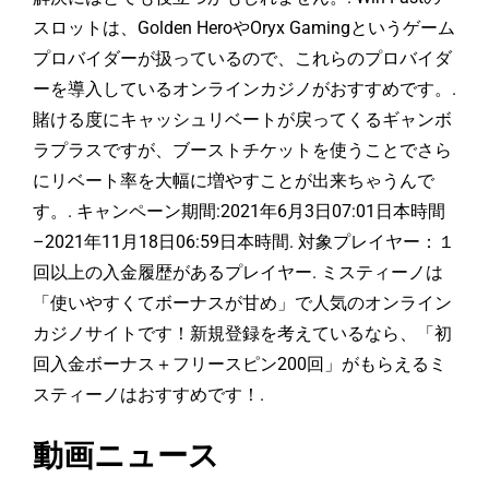
スロットは、Golden HeroやOryx Gamingというゲーム
プロバイダーが扱っているので、これらのプロバイダ
ーを導入しているオンラインカジノがおすすめです。.
賭ける度にキャッシュリベートが戻ってくるギャンボ
ラプラスですが、ブーストチケットを使うことでさら
にリベート率を大幅に増やすことが出来ちゃうんで
す。. キャンペーン期間:2021年6月3日07:01日本時間
–2021年11月18日06:59日本時間. 対象プレイヤー：１
回以上の入金履歴があるプレイヤー. ミスティーノは
「使いやすくてボーナスが甘め」で人気のオンライン
カジノサイトです！新規登録を考えているなら、「初
回入金ボーナス＋フリースピン200回」がもらえるミ
スティーノはおすすめです！.
動画ニュース