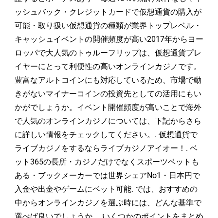
ッシュバック・クレジットカードで仮想通貨の購入が
可能・取り扱い仮想通貨の種類が業界トップレベル・
キャッシュイベントの開催頻度が高い2017年からヨー
ロッパで大人気のトゥルーフリップは、仮想通貨プレ
イヤーにとって利便性の高いオンラインカジノです。
豊富なアルトコインにも対応しているため、市場で動
きがないマイナーコインの投資先としての活用にもい
かがでしょうか。イベント開催頻度が高いことで海外
で人気のオンラインカジノについては、下記からさら
に詳しい情報をチェックしてください。. 仮想通貨で
ライブカジノをするならライブカジノアイオー！. ベ
ット365の長所・カジノだけでなくスポーツベットも
ある・ブックメーカーでは世界シェアNo1・日本円で
入金や出金やゲームにベット可能. では、おすすめの
中からオンラインカジノを選ぶ時には、どんな基準で
選べば良いでしょうか。 いくつかのポイントをまとめ