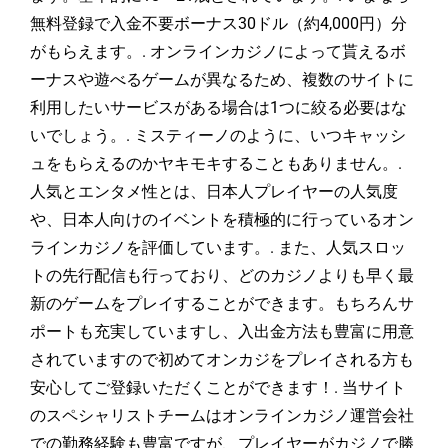
無料登録で入金不要ボーナス30ドル（約4,000円）分
がもらえます。. オンラインカジノによって貰えるボ
ーナスや遊べるゲームが異なるため、複数のサイトに
利用したいサービスがある場合は1つに絞る必要はな
いでしょう。. ミスティーノのように、いつキャッシ
ュをもらえるのかヤキモキすることもありません。.
人気とエンタメ性とは、日本人プレイヤーの人気度
や、日本人向けのイベントを積極的に行っているオン
ラインカジノを評価しています。. また、人気スロッ
トの先行配信も行っており、どのカジノよりも早く最
新のゲームをプレイすることができます。もちろんサ
ポートも充実していますし、入出金方法も豊富に用意
されていますので初めてオンカジをプレイされる方も
安心してご登録いただくことができます！. 当サイト
のスペシャリストチームはオンラインカジノ運営会社
での勤務経験も豊富ですが、プレイヤーがカジノで勝