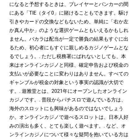
になると予想するときは、プレイヤーとバンカーの間
にある「TIE（タイ0」に賭けることもできます。駆け
引きやカードの交換などもないため、単純に「右か左
か真ん中か」のような選択ゲームともいえるかもしれ
ません。バカラは配当が一定で勝負の結果もすぐに出
るため、初心者にもすぐに親しめるカジノゲームとな
るでしょう。. ただし税務署にばれないとしても、本
来はオンラインカジノと同様、確定申告および税金の
支払いが必要なことに変わりはありません。すべての
ギャンブルが税金の対象という事実の認識が大切で
す。. 遊雅堂とは、2021年にオープンしたオンライン
カジノです。. 普段からパチスロで遊んでいる方は、
海外のスロットにも興味があるのではないでしょう
か。オンラインカジノで遊べるスロットは、日本人好
みの演出も多く、とても楽しく遊べます。. など、オ
ンラインカジノについて様々な疑問を抱いている方は