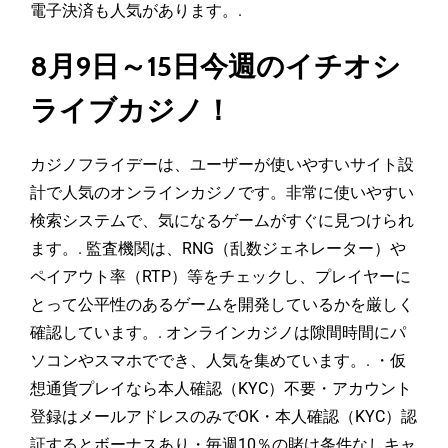
電子決済も人気があります。.
8月9日～15日今週のイチオシ
ライブカジノ！
カジノフライデーは、ユーザーが使いやすいサイト設
計で人気のオンラインカジノです。非常に使いやすい
検索システムで、気になるゲームがすぐに見つけられ
ます。. 監査機関は、RNG（乱数ジェネレーター）や
ペイアウト率（RTP）等をチェックし、プレイヤーに
とって公平性のあるゲームを開発しているかを厳しく
確認しています。. オンラインカジノは隙間時間にパ
ソコンやスマホででき、人気を集めています。. ・仮
想通貨プレイなら本人確認（KYC）不要・アカウント
登録はメールアドレスのみでOK・本人確認（KYC）認
証するとボーナスあり・毎週10％の賭け条件なしキャ