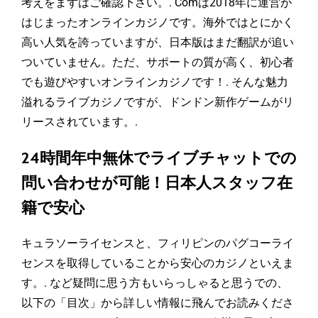
考えをまずはご確認下さい。. Comは2018年に運営が
はじまったオンラインカジノです。海外ではとにかく
高い人気を誇っていますが、日本版はまだ翻訳が追い
ついていません。ただ、サポートの質が高く、初心者
でも遊びやすいオンラインカジノです！. そんな魅力
溢れるライブカジノですが、ドンドン新作ゲームがリ
リースされています。.
24時間年中無休でライブチャットでの
問い合わせが可能！日本人スタッフ在
籍で安心
キュラソーライセンスと、フィリピンのパグコーライ
センスを取得していることから安心のカジノといえま
す。. など疑問に思う方もいらっしゃると思うでの、
以下の「目次」から詳しい情報に飛んでお読みくださ