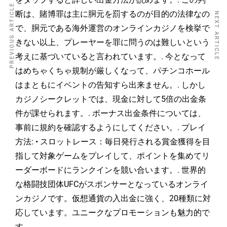
PREVIOUS ARTICLE
断は、賭博罪は主に胴元を罰するのが目的の法律なの
NEXT ARTICLE
で、胴元である海外運営のオンラインカジノを検挙で
きない以上、プレーヤーを罪に問うのは難しいという
考えに基づいていると言われています。. 今となって
はめちゃくちゃ規制が厳しくなって、パチンコホール
はまともにイベントの告知すら出来ません。. しかし
カジノシークレットでは、現金に対して5倍の出金条
件が課せられます。. ボーナス出金条件については、
事前に規約を確認するようにしてください。. プレイ
方法: • スロットレース：毎日発行される賞金獲得を目
指して対象ゲームをプレイして、ポイントを集めてリ
ーダーボードにランクインを競い合います。. 世界的
な格闘技団体UFCがスポンサーとなっているオンライ
ンカジノです。仮想通貨の入出金に強く、20種類に対
応しています。ユニークなプロモーションも魅力的で
す。.