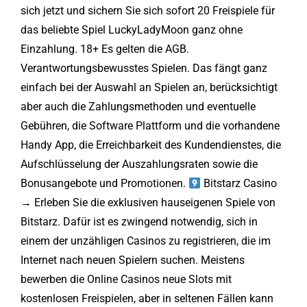
sich jetzt und sichern Sie sich sofort 20 Freispiele für
das beliebte Spiel LuckyLadyMoon ganz ohne
Einzahlung. 18+ Es gelten die AGB.
Verantwortungsbewusstes Spielen. Das fängt ganz
einfach bei der Auswahl an Spielen an, berücksichtigt
aber auch die Zahlungsmethoden und eventuelle
Gebühren, die Software Plattform und die vorhandene
Handy App, die Erreichbarkeit des Kundendienstes, die
Aufschlüsselung der Auszahlungsraten sowie die
Bonusangebote und Promotionen.
Bitstarz Casino
→ Erleben Sie die exklusiven hauseigenen Spiele von
Bitstarz. Dafür ist es zwingend notwendig, sich in
einem der unzähligen Casinos zu registrieren, die im
Internet nach neuen Spielern suchen. Meistens
bewerben die Online Casinos neue Slots mit
kostenlosen Freispielen, aber in seltenen Fällen kann