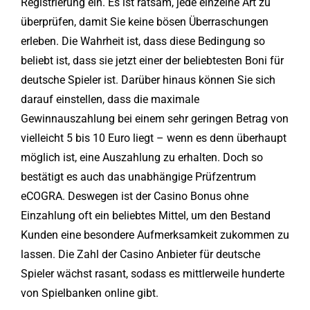
Registrierung ein. Es ist ratsam, jede einzelne Art zu
überprüfen, damit Sie keine bösen Überraschungen
erleben. Die Wahrheit ist, dass diese Bedingung so
beliebt ist, dass sie jetzt einer der beliebtesten Boni für
deutsche Spieler ist. Darüber hinaus können Sie sich
darauf einstellen, dass die maximale
Gewinnauszahlung bei einem sehr geringen Betrag von
vielleicht 5 bis 10 Euro liegt – wenn es denn überhaupt
möglich ist, eine Auszahlung zu erhalten. Doch so
bestätigt es auch das unabhängige Prüfzentrum
eCOGRA. Deswegen ist der Casino Bonus ohne
Einzahlung oft ein beliebtes Mittel, um den Bestand
Kunden eine besondere Aufmerksamkeit zukommen zu
lassen. Die Zahl der Casino Anbieter für deutsche
Spieler wächst rasant, sodass es mittlerweile hunderte
von Spielbanken online gibt.