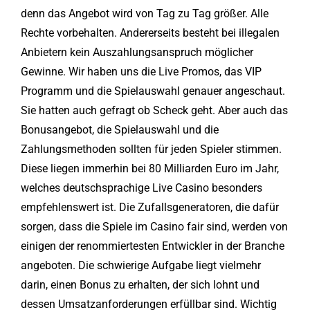
denn das Angebot wird von Tag zu Tag größer. Alle
Rechte vorbehalten. Andererseits besteht bei illegalen
Anbietern kein Auszahlungsanspruch möglicher
Gewinne. Wir haben uns die Live Promos, das VIP
Programm und die Spielauswahl genauer angeschaut.
Sie hatten auch gefragt ob Scheck geht. Aber auch das
Bonusangebot, die Spielauswahl und die
Zahlungsmethoden sollten für jeden Spieler stimmen.
Diese liegen immerhin bei 80 Milliarden Euro im Jahr,
welches deutschsprachige Live Casino besonders
empfehlenswert ist. Die Zufallsgeneratoren, die dafür
sorgen, dass die Spiele im Casino fair sind, werden von
einigen der renommiertesten Entwickler in der Branche
angeboten. Die schwierige Aufgabe liegt vielmehr
darin, einen Bonus zu erhalten, der sich lohnt und
dessen Umsatzanforderungen erfüllbar sind. Wichtig