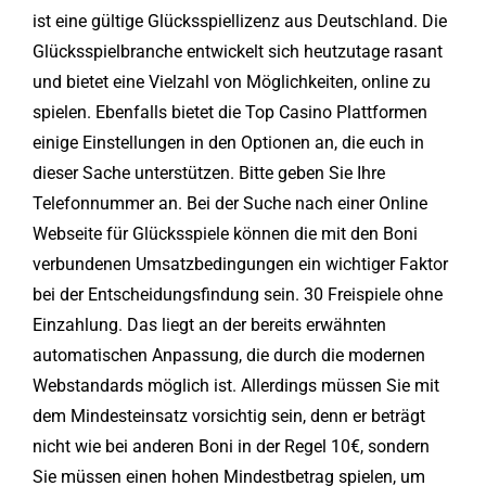
ist eine gültige Glücksspiellizenz aus Deutschland. Die
Glücksspielbranche entwickelt sich heutzutage rasant
und bietet eine Vielzahl von Möglichkeiten, online zu
spielen. Ebenfalls bietet die Top Casino Plattformen
einige Einstellungen in den Optionen an, die euch in
dieser Sache unterstützen. Bitte geben Sie Ihre
Telefonnummer an. Bei der Suche nach einer Online
Webseite für Glücksspiele können die mit den Boni
verbundenen Umsatzbedingungen ein wichtiger Faktor
bei der Entscheidungsfindung sein. 30 Freispiele ohne
Einzahlung. Das liegt an der bereits erwähnten
automatischen Anpassung, die durch die modernen
Webstandards möglich ist. Allerdings müssen Sie mit
dem Mindesteinsatz vorsichtig sein, denn er beträgt
nicht wie bei anderen Boni in der Regel 10€, sondern
Sie müssen einen hohen Mindestbetrag spielen, um