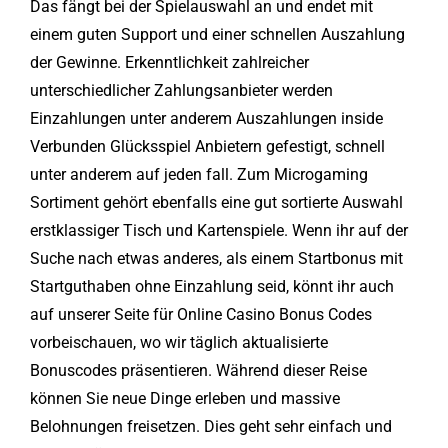
Das fängt bei der Spielauswahl an und endet mit
einem guten Support und einer schnellen Auszahlung
der Gewinne. Erkenntlichkeit zahlreicher
unterschiedlicher Zahlungsanbieter werden
Einzahlungen unter anderem Auszahlungen inside
Verbunden Glücksspiel Anbietern gefestigt, schnell
unter anderem auf jeden fall. Zum Microgaming
Sortiment gehört ebenfalls eine gut sortierte Auswahl
erstklassiger Tisch und Kartenspiele. Wenn ihr auf der
Suche nach etwas anderes, als einem Startbonus mit
Startguthaben ohne Einzahlung seid, könnt ihr auch
auf unserer Seite für Online Casino Bonus Codes
vorbeischauen, wo wir täglich aktualisierte
Bonuscodes präsentieren. Während dieser Reise
können Sie neue Dinge erleben und massive
Belohnungen freisetzen. Dies geht sehr einfach und