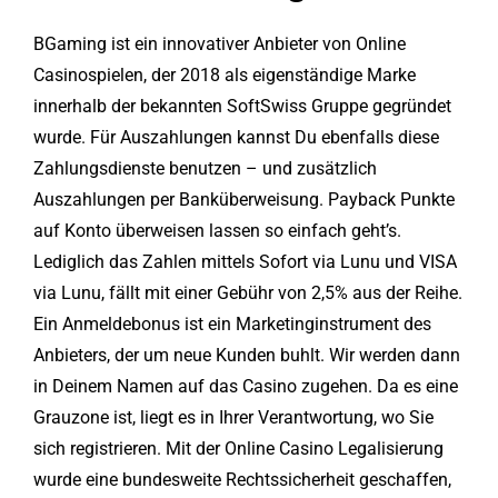
BGaming ist ein innovativer Anbieter von Online
Casinospielen, der 2018 als eigenständige Marke
innerhalb der bekannten SoftSwiss Gruppe gegründet
wurde. Für Auszahlungen kannst Du ebenfalls diese
Zahlungsdienste benutzen – und zusätzlich
Auszahlungen per Banküberweisung. Payback Punkte
auf Konto überweisen lassen so einfach geht’s.
Lediglich das Zahlen mittels Sofort via Lunu und VISA
via Lunu, fällt mit einer Gebühr von 2,5% aus der Reihe.
Ein Anmeldebonus ist ein Marketinginstrument des
Anbieters, der um neue Kunden buhlt. Wir werden dann
in Deinem Namen auf das Casino zugehen. Da es eine
Grauzone ist, liegt es in Ihrer Verantwortung, wo Sie
sich registrieren. Mit der Online Casino Legalisierung
wurde eine bundesweite Rechtssicherheit geschaffen,