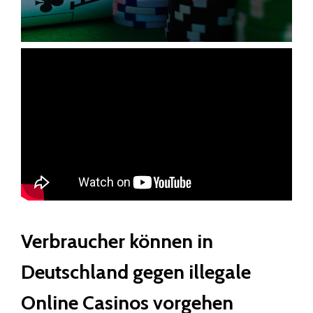
Verbraucher können in
Deutschland gegen illegale
Online Casinos vorgehen