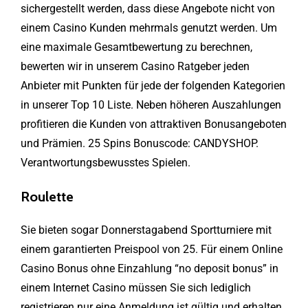
sichergestellt werden, dass diese Angebote nicht von
einem Casino Kunden mehrmals genutzt werden. Um
eine maximale Gesamtbewertung zu berechnen,
bewerten wir in unserem Casino Ratgeber jeden
Anbieter mit Punkten für jede der folgenden Kategorien
in unserer Top 10 Liste. Neben höheren Auszahlungen
profitieren die Kunden von attraktiven Bonusangeboten
und Prämien. 25 Spins Bonuscode: CANDYSHOP.
Verantwortungsbewusstes Spielen.
Roulette
Sie bieten sogar Donnerstagabend Sportturniere mit
einem garantierten Preispool von 25. Für einem Online
Casino Bonus ohne Einzahlung “no deposit bonus” in
einem Internet Casino müssen Sie sich lediglich
registrieren nur eine Anmeldung ist gültig und erhalten