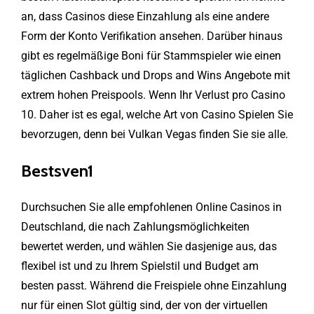
an, dass Casinos diese Einzahlung als eine andere
Form der Konto Verifikation ansehen. Darüber hinaus
gibt es regelmäßige Boni für Stammspieler wie einen
täglichen Cashback und Drops and Wins Angebote mit
extrem hohen Preispools. Wenn Ihr Verlust pro Casino
10. Daher ist es egal, welche Art von Casino Spielen Sie
bevorzugen, denn bei Vulkan Vegas finden Sie sie alle.
Bestsven1
Durchsuchen Sie alle empfohlenen Online Casinos in
Deutschland, die nach Zahlungsmöglichkeiten
bewertet werden, und wählen Sie dasjenige aus, das
flexibel ist und zu Ihrem Spielstil und Budget am
besten passt. Während die Freispiele ohne Einzahlung
nur für einen Slot gültig sind, der von der virtuellen