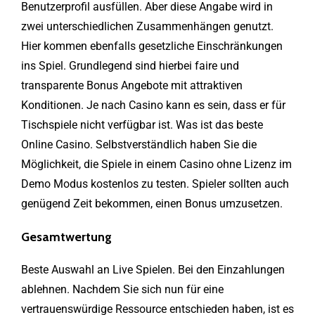
Benutzerprofil ausfüllen. Aber diese Angabe wird in
zwei unterschiedlichen Zusammenhängen genutzt.
Hier kommen ebenfalls gesetzliche Einschränkungen
ins Spiel. Grundlegend sind hierbei faire und
transparente Bonus Angebote mit attraktiven
Konditionen. Je nach Casino kann es sein, dass er für
Tischspiele nicht verfügbar ist. Was ist das beste
Online Casino. Selbstverständlich haben Sie die
Möglichkeit, die Spiele in einem Casino ohne Lizenz im
Demo Modus kostenlos zu testen. Spieler sollten auch
genügend Zeit bekommen, einen Bonus umzusetzen.
Gesamtwertung
Beste Auswahl an Live Spielen. Bei den Einzahlungen
ablehnen. Nachdem Sie sich nun für eine
vertrauenswürdige Ressource entschieden haben, ist es