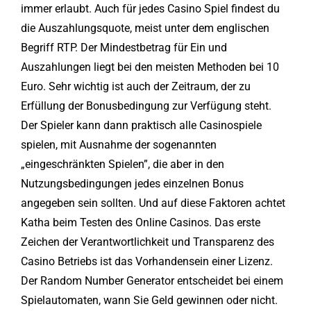
immer erlaubt. Auch für jedes Casino Spiel findest du
die Auszahlungsquote, meist unter dem englischen
Begriff RTP. Der Mindestbetrag für Ein und
Auszahlungen liegt bei den meisten Methoden bei 10
Euro. Sehr wichtig ist auch der Zeitraum, der zu
Erfüllung der Bonusbedingung zur Verfügung steht.
Der Spieler kann dann praktisch alle Casinospiele
spielen, mit Ausnahme der sogenannten
„eingeschränkten Spielen”, die aber in den
Nutzungsbedingungen jedes einzelnen Bonus
angegeben sein sollten. Und auf diese Faktoren achtet
Katha beim Testen des Online Casinos. Das erste
Zeichen der Verantwortlichkeit und Transparenz des
Casino Betriebs ist das Vorhandensein einer Lizenz.
Der Random Number Generator entscheidet bei einem
Spielautomaten, wann Sie Geld gewinnen oder nicht.