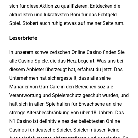
sich für diese Aktion zu qualifizieren. Entdecken die
aktuellsten und lukrativsten Boni für das Echtgeld
Spiel. Stöbert auch ruhig etwas auf meiner Seite rum.
Leserbriefe
In unserem schweizerischen Online Casino finden Sie
alle Casino Spiele, die das Herz begehrt. Was uns bei
diesem Anbieter überzeugt hat, erfährst du jetzt. Das
Unternehmen hat sichergestellt, dass alle seine
Manager von GamCare in den Bereichen soziale
Verantwortung und Spielerschutz geschult wurden, und
hält sich in allen Spielhallen für Erwachsene an eine
strenge Altersbeschränkung von über 18 Jahren. Das
N1 Casino ist definitiv eines der beliebtesten Online
Casinos für deutsche Spieler. Spieler müssen keine