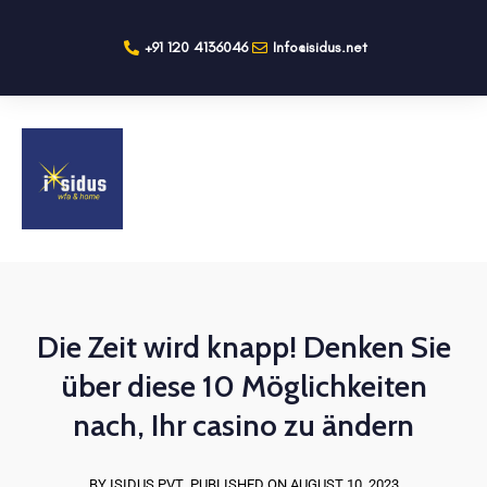
+91 120 4136046
Info@isidus.net
Die Zeit wird knapp! Denken Sie
über diese 10 Möglichkeiten
nach, Ihr casino zu ändern
BY ISIDUS PVT
PUBLISHED ON AUGUST 10, 2023