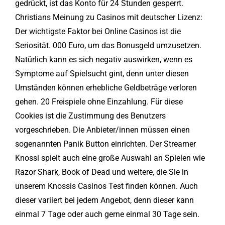
gedrückt, ist das Konto für 24 Stunden gesperrt.
Christians Meinung zu Casinos mit deutscher Lizenz:
Der wichtigste Faktor bei Online Casinos ist die
Seriosität. 000 Euro, um das Bonusgeld umzusetzen.
Natürlich kann es sich negativ auswirken, wenn es
Symptome auf Spielsucht gint, denn unter diesen
Umständen können erhebliche Geldbeträge verloren
gehen. 20 Freispiele ohne Einzahlung. Für diese
Cookies ist die Zustimmung des Benutzers
vorgeschrieben. Die Anbieter/innen müssen einen
sogenannten Panik Button einrichten. Der Streamer
Knossi spielt auch eine große Auswahl an Spielen wie
Razor Shark, Book of Dead und weitere, die Sie in
unserem Knossis Casinos Test finden können. Auch
dieser variiert bei jedem Angebot, denn dieser kann
einmal 7 Tage oder auch gerne einmal 30 Tage sein.