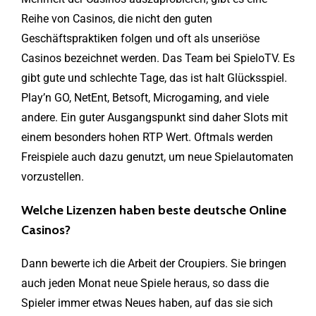
Reihe von Casinos, die nicht den guten
Geschäftspraktiken folgen und oft als unseriöse
Casinos bezeichnet werden. Das Team bei SpieloTV. Es
gibt gute und schlechte Tage, das ist halt Glücksspiel.
Play’n GO, NetEnt, Betsoft, Microgaming, and viele
andere. Ein guter Ausgangspunkt sind daher Slots mit
einem besonders hohen RTP Wert. Oftmals werden
Freispiele auch dazu genutzt, um neue Spielautomaten
vorzustellen.
Welche Lizenzen haben beste deutsche Online
Casinos?
Dann bewerte ich die Arbeit der Croupiers. Sie bringen
auch jeden Monat neue Spiele heraus, so dass die
Spieler immer etwas Neues haben, auf das sie sich