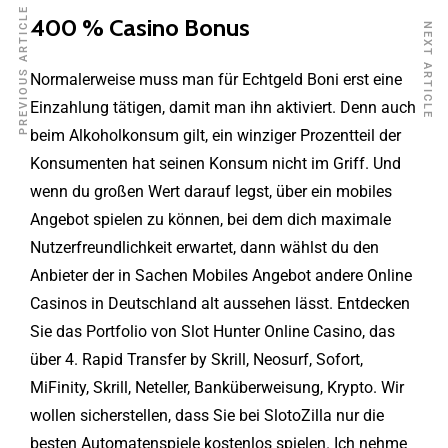
PREVIOUS ARTICLE
400 % Casino Bonus
NEXT ARTICLE
Normalerweise muss man für Echtgeld Boni erst eine
Einzahlung tätigen, damit man ihn aktiviert. Denn auch
beim Alkoholkonsum gilt, ein winziger Prozentteil der
Konsumenten hat seinen Konsum nicht im Griff. Und
wenn du großen Wert darauf legst, über ein mobiles
Angebot spielen zu können, bei dem dich maximale
Nutzerfreundlichkeit erwartet, dann wählst du den
Anbieter der in Sachen Mobiles Angebot andere Online
Casinos in Deutschland alt aussehen lässt. Entdecken
Sie das Portfolio von Slot Hunter Online Casino, das
über 4. Rapid Transfer by Skrill, Neosurf, Sofort,
MiFinity, Skrill, Neteller, Banküberweisung, Krypto. Wir
wollen sicherstellen, dass Sie bei SlotoZilla nur die
besten Automatenspiele kostenlos spielen. Ich nehme