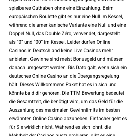
spielbares Guthaben ohne eine Einzahlung. Beim
europäischen Roulette gibt es nur eine Null im Kessel,
während die amerikanische Variante eine Null und eine
Doppel Null, das Double Zéro, verwendet, dargestellt
als “0” und “00” im Kessel. Leider dürfen Online
Casinos in Deutschland keine Live Casinos mehr
anbieten. Gewinne sind meist Bonusgeld und müssen
danach umgesetzt werden. Bis Dato galt, wenn sich ein
deutsches Online Casino an die Übergangsregelung
hält. Dieses Willkommens Paket hat es in sich und
könnte bald dir gehören. Die TTM Bewertung bedeutet
die Gesamtzeit, die benötigt wird, um das Geld für die
Auszahlung des maximalen Gewinnlimits im besten
erwähnten Online Casino abzuheben. Einfacher geht es
für Sie wirklich nicht. Während es sich lohnt, die
Mehrheit der Casinos auszuprobieren, gibt es eine