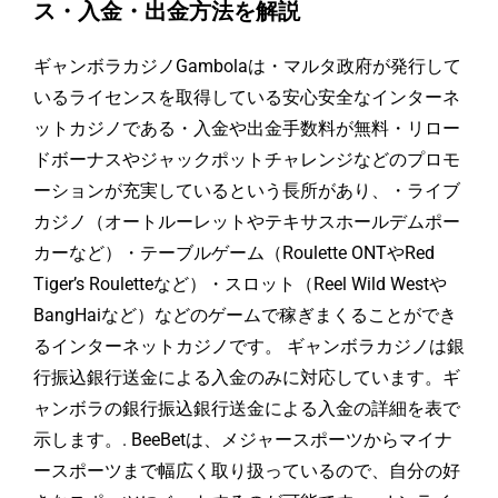
ス・入金・出金方法を解説
ギャンボラカジノGambolaは・マルタ政府が発行して
いるライセンスを取得している安心安全なインターネ
ットカジノである・入金や出金手数料が無料・リロー
ドボーナスやジャックポットチャレンジなどのプロモ
ーションが充実しているという長所があり、・ライブ
カジノ（オートルーレットやテキサスホールデムポー
カーなど）・テーブルゲーム（Roulette ONTやRed
Tiger’s Rouletteなど）・スロット（Reel Wild Westや
BangHaiなど）などのゲームで稼ぎまくることができ
るインターネットカジノです。 ギャンボラカジノは銀
行振込銀行送金による入金のみに対応しています。ギ
ャンボラの銀行振込銀行送金による入金の詳細を表で
示します。. BeeBetは、メジャースポーツからマイナ
ースポーツまで幅広く取り扱っているので、自分の好