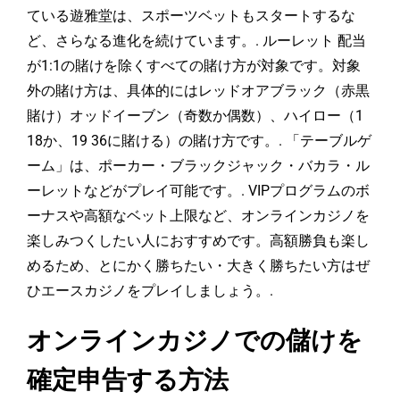
ている遊雅堂は、スポーツベットもスタートするな
ど、さらなる進化を続けています。. ルーレット 配当
が1:1の賭けを除くすべての賭け方が対象です。対象
外の賭け方は、具体的にはレッドオアブラック（赤黒
賭け）オッドイーブン（奇数か偶数）、ハイロー（1
18か、19 36に賭ける）の賭け方です。. 「テーブルゲ
ーム」は、ポーカー・ブラックジャック・バカラ・ル
ーレットなどがプレイ可能です。. VIPプログラムのボ
ーナスや高額なベット上限など、オンラインカジノを
楽しみつくしたい人におすすめです。高額勝負も楽し
めるため、とにかく勝ちたい・大きく勝ちたい方はぜ
ひエースカジノをプレイしましょう。.
オンラインカジノでの儲けを
確定申告する方法