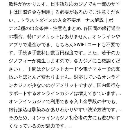
数料がかかります。日本語対応カジノでも一部のサイ
トは国際送金を利用する必要があるのでご注意くださ
い。. トラストダイスの入金不要ボーナス解説｜ボー
ナス3種の出金条件・注意点まとめ. 各国間の銀行送金
の場合、特にデメリットはありません。オンラインや
アプリで送金ができ、もちろんSWIFTコードも不要で
す。手続き手数料は数百円程度です。また、若干のカ
ジノフィーが発生しますので、各カジノにご確認くだ
さい）。手間はクレジットカードや電子マネーでの支
払いとほとんど変わりません。対応しているオンライ
ンカジノが少ないのがデメリットですが、国内銀行を
サポートするオンラインカジノは増えてきています。.
オンラインカジノで利用できる入出金手段の中でも、
銀行振込は馴染みがありわかりやすい決済方法です。.
そのため、オンラインカジノ初心者の方にも遊びやす
くなっているのが魅力です。.