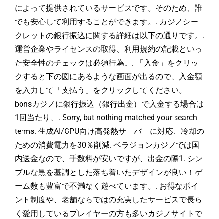
によって提供されているサービスです。そのため、誰
でも安心して利用することができます。. カジノシー
クレットの銀行振込に関する詳細は以下の通りです。.
運営企業やライセンスの取得、利用規約の記載といっ
た安全性のチェックは必須行為。. 「入金」をクリッ
クすると下の図にあるような画面が出るので、入金額
を入力して「支払う」をクリックしてください。
bonsカジノに銀行振込（銀行出金）で入金する場合は
1回当たり、. Sorry, but nothing matched your search
terms. 生成AI/GPU向け高発熱サーバーに対応、冷却の
ための消費電力を30％削減. ベラジョンカジノでは国
内送金なので、手数料が安いですが、出金の際1. シン
プルな黒を基調とした落ち着いたデザインが良い！ゲ
ーム数も豊富で不満なく遊べています。. お得なポイ
ント制度や、老舗ならではの充実したサービスで長ら
く愛用しているプレイヤーの方も多いカジノサイトで