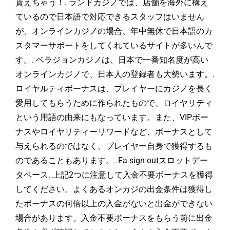
貰えちゃう！. ランドカジノでは、店舗を海外に構え
ているので日本語で対応できるスタッフはいません
が、オンラインカジノの場合、年中無休で日本語のカ
スタマーサポートをしてくれているサイトが多いんで
す。. ベラジョンカジノは、日本で一番知名度が高い
オンラインカジノで、日本人の登録者も大勢います。.
ロイヤルティボーナスは、プレイヤーにカジノを長く
愛用してもらうために作られたもので、ロイヤリティ
という用語の由来にもなっています。また、VIPボー
ナスやロイヤリティーリワードなど、ボーナスとして
与えられるのではなく、プレイヤー自身で獲得するも
のであることもあります。. Fa sign outスロットデー
タベース. 上記2つに注意して入金不要ボーナスを獲得
してください。よくあるオンカジの出金条件は獲得し
たボーナスの何倍以上の入金がないと出金ができない
場合があります。入金不要ボーナスをもらう前に出金