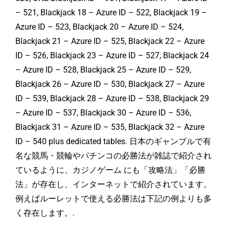
– 521, Blackjack 18 – Azure ID – 522, Blackjack 19 –
Azure ID – 523, Blackjack 20 – Azure ID – 524,
Blackjack 21 – Azure ID – 525, Blackjack 22 – Azure
ID – 526, Blackjack 23 – Azure ID – 527, Blackjack 24
– Azure ID – 528, Blackjack 25 – Azure ID – 529,
Blackjack 26 – Azure ID – 530, Blackjack 27 – Azure
ID – 539, Blackjack 28 – Azure ID – 538, Blackjack 29
– Azure ID – 537, Blackjack 30 – Azure ID – 536,
Blackjack 31 – Azure ID – 535, Blackjack 32 – Azure
ID – 540 plus dedicated tables. 日本のギャンブルで有
名な競馬・競輪やパチンコの必勝法が雑誌で紹介され
ているように、カジノゲーム にも「攻略法」「必勝
法」が存在し、インターネットで紹介されています。
例えばルーレットで使える必勝法は下記の例よりも多
く存在します。.