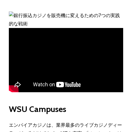
WSU Campuses
エンパイアカジノは、業界最多のライブカジノディー