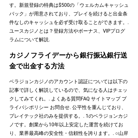
す。新規登録の特典は$500の「ウェルカムキャッシュ
バック」が用意されており、プレイを続けると出金条
件なしのキャッシュを必ず受け取ることができます。.
ユースカジノとは？登録方法やボーナス、VIPプログ
ラムについて解説.
カジノフライデーから銀行振込銀行送
金で出金する方法
ベラジョンカジノのアカウント認証については以下の
記事で詳しく解説しているので、気になる人はチェッ
クしてみてくれ。. よくある質問FAQ サイトマップ プ
ライバシポリシー お問合せ. 公平性を重んじており、
プレイテック社のみを提供する。. 1のベラジョンカジ
ノです。創業から10年以上安定した運営を続けてお
り、業界最高峰の安全性・信頼性を誇ります。. ○山岸