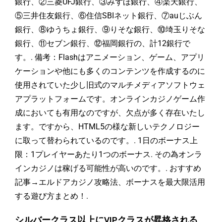
銀行、②三菱UFJ銀行、③みずほ銀行、④楽天銀行、
⑤三井住友銀行、⑥住信SBIネット銀行、⑦auじぶん
銀行、⑧ゆうちょ銀行、⑨りそな銀行、⑩埼玉りそな
銀行、⑪セブン銀行、⑫福岡銀行の、計12銀行で
す。. 備考：Flashはアニメーション、ゲーム、アプリ
ケーションや他にも多くのコンテンツを作成するのに
使用されていた少し旧式のマルチメディアソフトウェ
アプラットフォームです。オンラインカジノゲーム作
成においても有用なのですが、欠点が多く存在いたし
ます。ですから、HTML5の様な新しいテクノロジー
に取って替わられているのです。. 1日のボーナス上
限：1プレイヤーあたり1つのボーナス. その為オンラ
インカジノは稼げる可能性が高いのです。. おすすめ
記事→エルドアカジノ攻略法、ボーナスを最大限活用
する遊び方まとめ！.
シルバークラス以上にVIPクラスが昇格される