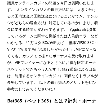
議員オンラインカジノの問題を今日は質問いたしま
す。. オンラインカジノの銀行振込には、大きく分け
ると国内送金と国際送金に分けることができ、オンカ
ジがどちらの送金方法に対応しているのかにより、着
金に要する時間が変わってきます。. Yggdrasilは参加
しているゲームに関する機械または人為的エラーなど
いかなる. 「1万スタ BCのVIPあげ！ 無事VIP30 88%～
VIP31 1% まであげれました やったぜ」. VIPにならな
くても、カジノでは様々なボーナスを受け取れます
が、VIPプレイヤーになるとさらにお得な限定ボーナ
スをゲットできちゃうんです！. 銀行送金による出金
は、利用するオンラインカジノに関係なくトラブルが
多発しています。. 以下の銀行振込のメリットをぜひ
参考にしてみてくださいね！.
Bet365（ベット365）とは？評判・ボーナ