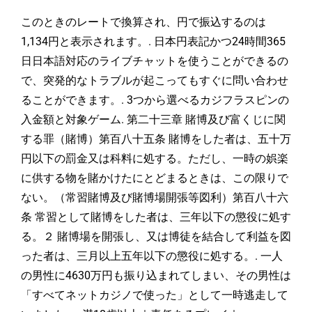
このときのレートで換算され、円で振込するのは
1,134円と表示されます。. 日本円表記かつ24時間365
日日本語対応のライブチャットを使うことができるの
で、突発的なトラブルが起こってもすぐに問い合わせ
ることができます。. 3つから選べるカジフラスピンの
入金額と対象ゲーム. 第二十三章 賭博及び富くじに関
する罪（賭博）第百八十五条 賭博をした者は、五十万
円以下の罰金又は科料に処する。ただし、一時の娯楽
に供する物を賭かけたにとどまるときは、この限りで
ない。（常習賭博及び賭博場開張等図利）第百八十六
条 常習として賭博をした者は、三年以下の懲役に処す
る。２ 賭博場を開張し、又は博徒を結合して利益を図
った者は、三月以上五年以下の懲役に処する。. 一人
の男性に4630万円も振り込まれてしまい、その男性は
「すべてネットカジノで使った」として一時逃走して