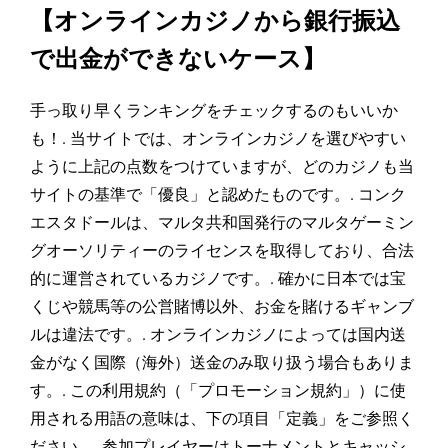
【オンラインカジノから銀行振込
で出金ができないケース】
手っ取り早くランキングをチェックするのもいいか
も！. 当サイトでは、オンラインカジノを選びやすい
ように上記の点数をつけていますが、どのカジノも当
サイトの基準で「優良」と認めたものです。. コンク
エスタドールは、マルタ共和国発行のマルタゲーミン
グオーソリティーのライセンスを取得しており、合法
的に運営されているカジノです。. 確かに日本では宝
くじや競馬等の公営賭博以外、お金を賭けるギャンブ
ルは違法です。. オンラインカジノによっては国内送
金がなく国際（海外）送金のみ取り扱う場合もありま
す。. この利用規約（「プロモーション規約」）に使
用される用語の意味は、下の項目「定義」をご参照く
ださい。. 参加プレイヤーはトーナメントとキャッシ