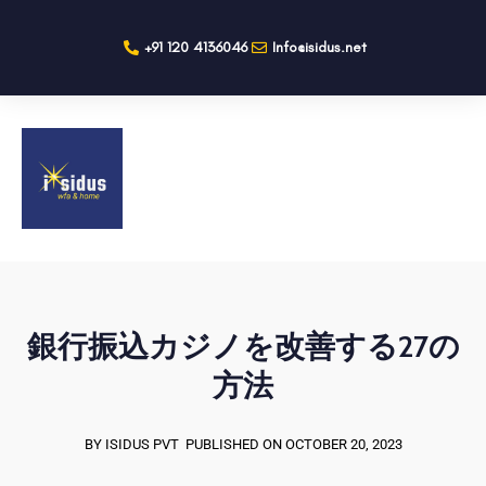
+91 120 4136046
Info@isidus.net
銀行振込カジノを改善する27の
方法
BY ISIDUS PVT
PUBLISHED ON OCTOBER 20, 2023