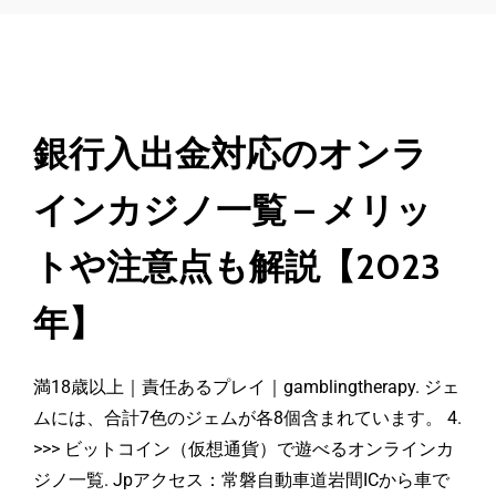
銀行入出金対応のオンラ
インカジノ一覧 – メリッ
トや注意点も解説【2023
年】
満18歳以上｜責任あるプレイ｜gamblingtherapy. ジェ
ムには、合計7色のジェムが各8個含まれています。 4.
>>> ビットコイン（仮想通貨）で遊べるオンラインカ
ジノ一覧. Jpアクセス：常磐自動車道岩間ICから車で