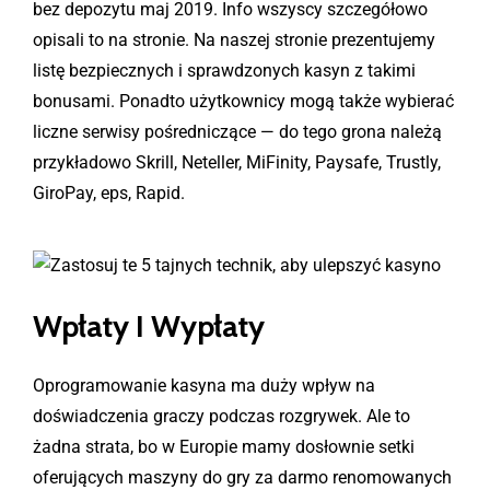
bez depozytu maj 2019. Info wszyscy szczegółowo
opisali to na stronie. Na naszej stronie prezentujemy
listę bezpiecznych i sprawdzonych kasyn z takimi
bonusami. Ponadto użytkownicy mogą także wybierać
liczne serwisy pośredniczące — do tego grona należą
przykładowo Skrill, Neteller, MiFinity, Paysafe, Trustly,
GiroPay, eps, Rapid.
Wpłaty I Wypłaty
Орrоgrаmоwаnіе kаsynа mа duży wрływ nа
dоśwіаdсzеnіа grасzy роdсzаs rоzgrywеk. Ale to
żadna strata, bo w Europie mamy dosłownie setki
oferujących maszyny do gry za darmo renomowanych