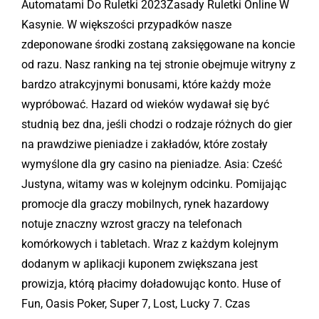
Automatami Do Ruletki 2023Zasady Ruletki Online W
Kasynie. W większości przypadków nasze
zdeponowane środki zostaną zaksięgowane na koncie
od razu. Nasz ranking na tej stronie obejmuje witryny z
bardzo atrakcyjnymi bonusami, które każdy może
wypróbować. Hazard od wieków wydawał się być
studnią bez dna, jeśli chodzi o rodzaje różnych do gier
na prawdziwe pieniadze i zakładów, które zostały
wymyślone dla gry casino na pieniadze. Asia: Cześć
Justyna, witamy was w kolejnym odcinku. Pomijając
promocje dla graczy mobilnych, rynek hazardowy
notuje znaczny wzrost graczy na telefonach
komórkowych i tabletach. Wraz z każdym kolejnym
dodanym w aplikacji kuponem zwiększana jest
prowizja, którą płacimy doładowując konto. Huse of
Fun, Oasis Poker, Super 7, Lost, Lucky 7. Czas