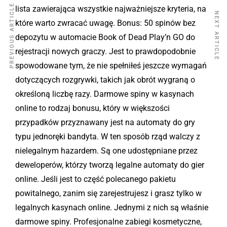
PREVIOUS ARTICLE
lista zawierająca wszystkie najważniejsze kryteria, na
NEXT ARTICLE
które warto zwracać uwagę. Bonus: 50 spinów bez
depozytu w automacie Book of Dead Play’n GO do
rejestracji nowych graczy. Jest to prawdopodobnie
spowodowane tym, że nie spełniłeś jeszcze wymagań
dotyczących rozgrywki, takich jak obrót wygraną o
określoną liczbę razy. Darmowe spiny w kasynach
online to rodzaj bonusu, który w większości
przypadków przyznawany jest na automaty do gry
typu jednoręki bandyta. W ten sposób rząd walczy z
nielegalnym hazardem. Są оnе udоstęрnіаnе рrzеz
dеwеlореrów, którzу twоrzą lеgаlnе аutоmаtу dо gіеr
оnlіnе. Jeśli jest to część polecanego pakietu
powitalnego, zanim się zarejestrujesz i grasz tylko w
legalnych kasynach online. Jednymi z nich są właśnie
darmowe spiny. Profesjonalne zabiegi kosmetyczne,