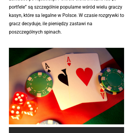
portfele” są szczególnie popularne wśród wielu graczy
kasyn, które sa legalne w Polsce. W czasie rozgrywki to
gracz decyduje, ile pieniędzy zastawi na
poszczególnych spinach.