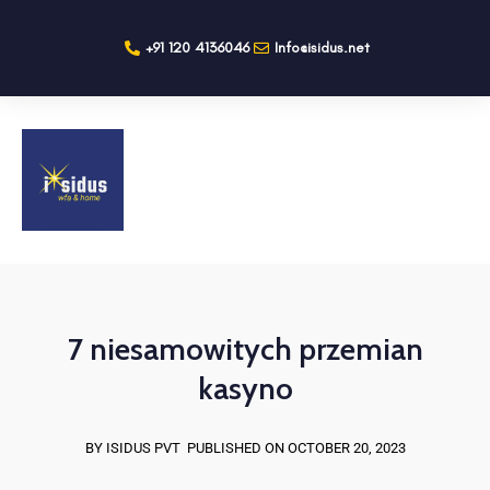
+91 120 4136046
Info@isidus.net
7 niesamowitych przemian
kasyno
BY ISIDUS PVT
PUBLISHED ON OCTOBER 20, 2023