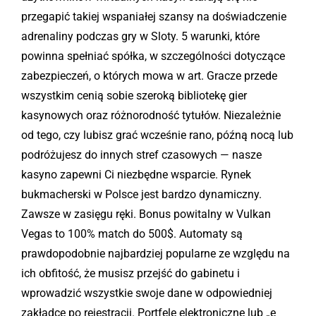
przegapić takiej wspaniałej szansy na doświadczenie
adrenaliny podczas gry w Sloty. 5 warunki, które
powinna spełniać spółka, w szczególności dotyczące
zabezpieczeń, o których mowa w art. Gracze przede
wszystkim cenią sobie szeroką bibliotekę gier
kasynowych oraz różnorodność tytułów. Niezależnie
od tego, czy lubisz grać wcześnie rano, późną nocą lub
podróżujesz do innych stref czasowych — nasze
kasyno zapewni Ci niezbędne wsparcie. Rynek
bukmacherski w Polsce jest bardzo dynamiczny.
Zawsze w zasięgu ręki. Bonus powitalny w Vulkan
Vegas to 100% match do 500$. Automaty są
prawdopodobnie najbardziej popularne ze względu na
ich obfitość, że musisz przejść do gabinetu i
wprowadzić wszystkie swoje dane w odpowiedniej
zakładce po rejestracji. Portfele elektroniczne lub „e