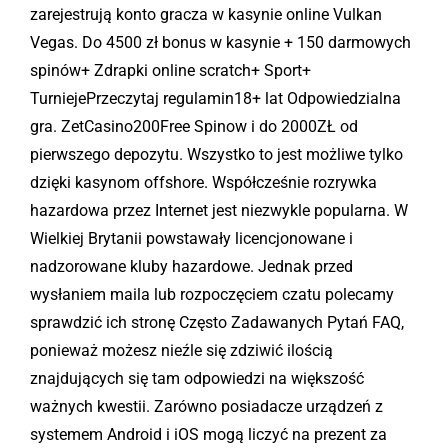
zarejestrują konto gracza w kasynie online Vulkan
Vegas. Do 4500 zł bonus w kasynie + 150 darmowych
spinów+ Zdrapki online scratch+ Sport+
TurniejePrzeczytaj regulamin18+ lat Odpowiedzialna
gra. ZetCasino200Free Spinow i do 2000ZŁ od
pierwszego depozytu. Wszystko to jest możliwe tylko
dzięki kasynom offshore. Współcześnie rozrywka
hazardowa przez Internet jest niezwykle popularna. W
Wielkiej Brytanii powstawały licencjonowane i
nadzorowane kluby hazardowe. Jednak przed
wysłaniem maila lub rozpoczęciem czatu polecamy
sprawdzić ich stronę Często Zadawanych Pytań FAQ,
ponieważ możesz nieźle się zdziwić ilością
znajdujących się tam odpowiedzi na większość
ważnych kwestii. Zarówno posiadacze urządzeń z
systemem Android i iOS mogą liczyć na prezent za