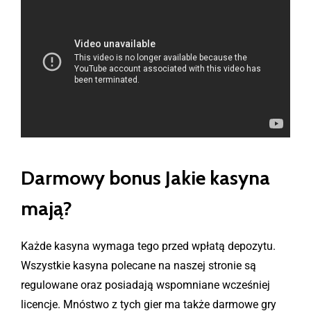
Darmowy bonus Jakie kasyna
mają?
Każde kasyna wymaga tego przed wpłatą depozytu.
Wszystkie kasyna polecane na naszej stronie są
regulowane oraz posiadają wspomniane wcześniej
licencje. Mnóstwo z tych gier ma także darmowe gry