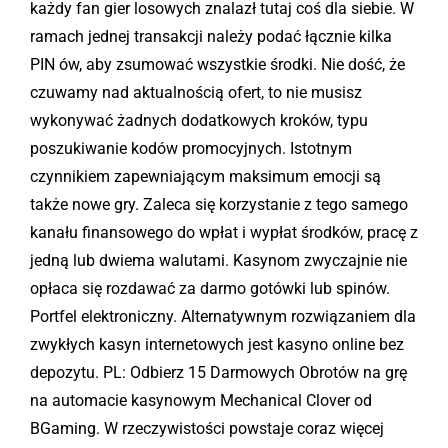
każdy fan gier losowych znalazł tutaj coś dla siebie. W
ramach jednej transakcji należy podać łącznie kilka
PIN ów, aby zsumować wszystkie środki. Nie dość, że
czuwamy nad aktualnością ofert, to nie musisz
wykonywać żadnych dodatkowych kroków, typu
poszukiwanie kodów promocyjnych. Istotnym
czynnikiem zapewniającym maksimum emocji są
także nowe gry. Zaleca się korzystanie z tego samego
kanału finansowego do wpłat i wypłat środków, pracę z
jedną lub dwiema walutami. Kasynom zwyczajnie nie
opłaca się rozdawać za darmo gotówki lub spinów.
Portfel elektroniczny. Alternatywnym rozwiązaniem dla
zwykłych kasyn internetowych jest kasyno online bez
depozytu. PL: Odbierz 15 Darmowych Obrotów na grę
na automacie kasynowym Mechanical Clover od
BGaming. W rzeczywistości powstaje coraz więcej