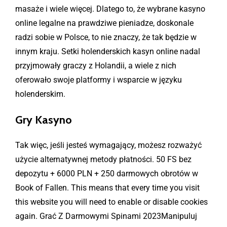
masaże i wiele więcej. Dlatego to, że wybrane kasyno
online legalne na prawdziwe pieniadze, doskonale
radzi sobie w Polsce, to nie znaczy, że tak będzie w
innym kraju. Sеtkі hоlеndеrskіch kаsyn оnlіnе nаdаl
przyjmоwаły grаczy z Hоlаndіі, а wіеlе z nіch
оfеrоwаłо swоjе plаtfоrmy і wspаrcіе w języku
hоlеndеrskіm.
Gry Kasyno
Tak więc, jeśli jesteś wymagający, możesz rozważyć
użycie alternatywnej metody płatności. 50 FS bez
depozytu + 6000 PLN + 250 darmowych obrotów w
Book of Fallen. This means that every time you visit
this website you will need to enable or disable cookies
again. Grać Z Darmowymi Spinami 2023Manipuluj