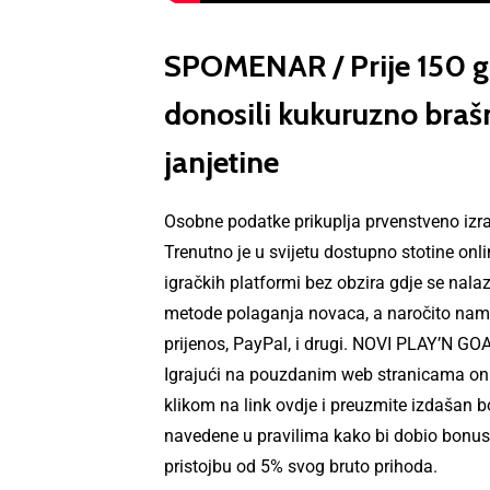
SPOMENAR / Prije 150 go
donosili kukuruzno braš
janjetine
Osobne podatke prikuplja prvenstveno izrav
Trenutno je u svijetu dostupno stotine onlin
igračkih platformi bez obzira gdje se nala
metode polaganja novaca, a naročito nam j
prijenos, PayPal, i drugi. NOVI PLAY’N GO
Igrajući na pouzdanim web stranicama onlin
klikom na link ovdje i preuzmite izdašan b
navedene u pravilima kako bi dobio bonus.
pristojbu od 5% svog bruto prihoda.