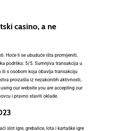
ski casino, a ne
ti. Hoće li se ubuduće išta promijeniti,
čka podrška: 5/5. Sumnjiva transakcija u
m ili s osobom koja obavlja transakciju
tva proizašla iz nezakonitih aktivnosti;.
y using our website you are accepting our
ovcu i pravno staviti oklade.
2023
slot igre, grebalice, lota i kartaške igre