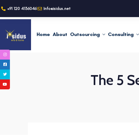
+91 120 4136046
Info@isidus.net
Home
About
Outsourcing
Consulting
The 5 Se