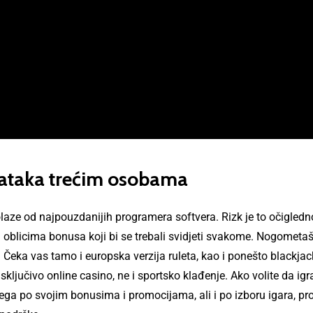
dataka trećim osobama
 dolaze od najpouzdanijih programera softvera. Rizk je to očigle
aznim oblicima bonusa koji bi se trebali svidjeti svakome. Nogome
. Čeka vas tamo i europska verzija ruleta, kao i ponešto blackja
ključivo online casino, ne i sportsko klađenje. Ako volite da igrat
vega po svojim bonusima i promocijama, ali i po izboru igara, p