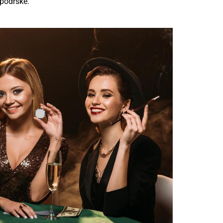
 podrške.