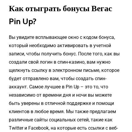
Как отыграть бонусы Вегас
Pin Up?
Вы увидите всплывающее окно с кодом бонуса,
который необходимо активировать в учетной
записи, чтобы получить бонус. После того, как вы
создали свой логин в спин-казино, вам нужно
щелкнуть ссылку в электронном письме, которое
будет отправлено вам, чтобы создать спин-
аккаунт. Самое лучшее в Pin Up – это то, что
независимо от времени дня и ночи вы можете
быть уверены в отличной поддержке и помощи
клиентов в любое время. Мы также предлагаем
различные сайты социальных сетей, такие как
Twitter и Facebook, на которые есть ссылки с веб-