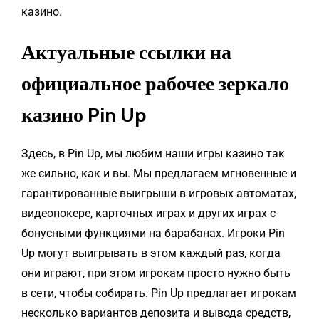
казино.
Актуальные ссылки на
официальное рабочее зеркало
казино Pin Up
Здесь, в Pin Up, мы любим наши игры казино так
же сильно, как и вы. Мы предлагаем мгновенные и
гарантированные выигрыши в игровых автоматах,
видеопокере, карточных играх и других играх с
бонусными функциями на барабанах. Игроки Pin
Up могут выигрывать в этом каждый раз, когда
они играют, при этом игрокам просто нужно быть
в сети, чтобы собирать. Pin Up предлагает игрокам
несколько вариантов депозита и вывода средств,