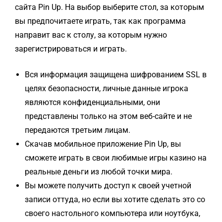
сайта Pin Up. На выбор выберите стол, за которым
вы предпочитаете играть, так как программа
направит вас к столу, за которым нужно
зарегистрироваться и играть.
Вся информация защищена шифрованием SSL в
целях безопасности, личные данные игрока
являются конфиденциальными, они
представлены только на этом веб-сайте и не
передаются третьим лицам.
Скачав мобильное приложение Pin Up, вы
сможете играть в свои любимые игры казино на
реальные деньги из любой точки мира.
Вы можете получить доступ к своей учетной
записи оттуда, но если вы хотите сделать это со
своего настольного компьютера или ноутбука,