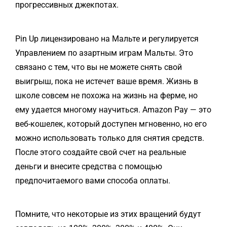
прогрессивных джекпотах.
Pin Up лицензировано на Мальте и регулируется
Управлением по азартным играм Мальты. Это
связано с тем, что вы не можете снять свой
выигрыш, пока не истечет ваше время. Жизнь в
школе совсем не похожа на жизнь на ферме, но
ему удается многому научиться. Amazon Pay — это
веб-кошелек, который доступен мгновенно, но его
можно использовать только для снятия средств.
После этого создайте свой счет на реальные
деньги и внесите средства с помощью
предпочитаемого вами способа оплаты.
Помните, что некоторые из этих вращений будут