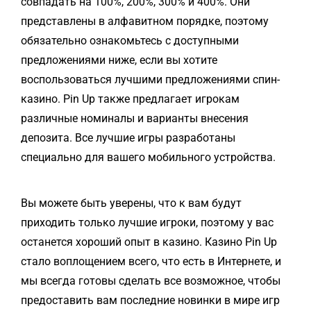
совпадать на 100%, 200%, 300% и 400%. Они
представлены в алфавитном порядке, поэтому
обязательно ознакомьтесь с доступными
предложениями ниже, если вы хотите
воспользоваться лучшими предложениями спин-
казино. Pin Up также предлагает игрокам
различные номиналы и варианты внесения
депозита. Все лучшие игры разработаны
специально для вашего мобильного устройства.
Вы можете быть уверены, что к вам будут
приходить только лучшие игроки, поэтому у вас
останется хороший опыт в казино. Казино Pin Up
стало воплощением всего, что есть в Интернете, и
мы всегда готовы сделать все возможное, чтобы
предоставить вам последние новинки в мире игр