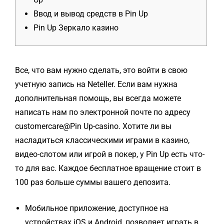
Ввод и вывод средств в Pin Up
Pin Up Зеркало казино
Все, что вам нужно сделать, это войти в свою
учетную запись на Neteller. Если вам нужна
дополнительная помощь, вы всегда можете
написать нам по электронной почте по адресу
customercare@Pin Up-casino. Хотите ли вы
насладиться классическими играми в казино,
видео-слотом или игрой в покер, у Pin Up есть что-
то для вас. Каждое бесплатное вращение стоит в
100 раз больше суммы вашего депозита.
Мобильное приложение, доступное на
устройствах iOS и Android, позволяет играть в