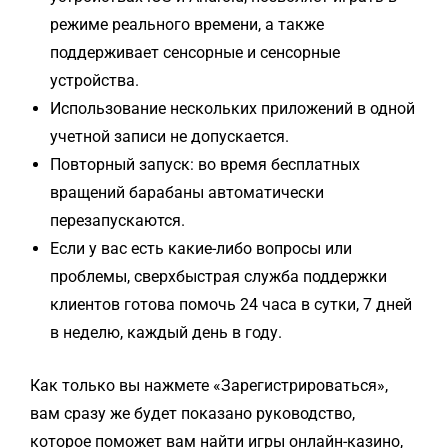
режиме реального времени, а также
поддерживает сенсорные и сенсорные
устройства.
Использование нескольких приложений в одной
учетной записи не допускается.
Повторный запуск: во время бесплатных
вращений барабаны автоматически
перезапускаются.
Если у вас есть какие-либо вопросы или
проблемы, сверхбыстрая служба поддержки
клиентов готова помочь 24 часа в сутки, 7 дней
в неделю, каждый день в году.
Как только вы нажмете «Зарегистрироваться»,
вам сразу же будет показано руководство,
которое поможет вам найти игры онлайн-казино,