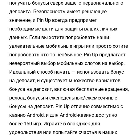
получать бонусы сверх вашего первоначального
депозита. Безопасность имеет решающее
значение, и Pin Up всегда предпримет
необходимые шаги для защиты ваших личных
данных. Если вы хотите попробовать наши
увлекательные мобильные игры или просто хотите
попробовать что-то необычное, Pin Up предлагает
невероятный выбор мобильных слотов на выбор.
Идеальный способ начать — использовать бонус
на депозит, и существует множество вариантов
бонуса на депозит, включая бесплатные вращения,
релоад-бонусы и еженедельные/ежемесячные
бонусы на депозит. Pin Up отлично совместимо с
казино Android, и для Android-казино доступно
более 150 игр. Играйте в блэкджек для
удовольствия или попытайте счастья в наших