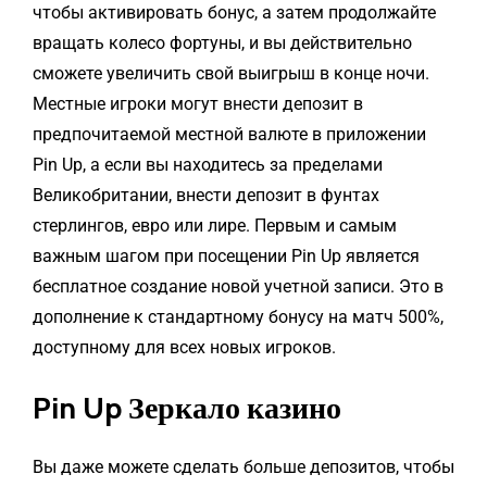
чтобы активировать бонус, а затем продолжайте
вращать колесо фортуны, и вы действительно
сможете увеличить свой выигрыш в конце ночи.
Местные игроки могут внести депозит в
предпочитаемой местной валюте в приложении
Pin Up, а если вы находитесь за пределами
Великобритании, внести депозит в фунтах
стерлингов, евро или лире. Первым и самым
важным шагом при посещении Pin Up является
бесплатное создание новой учетной записи. Это в
дополнение к стандартному бонусу на матч 500%,
доступному для всех новых игроков.
Pin Up Зеркало казино
Вы даже можете сделать больше депозитов, чтобы