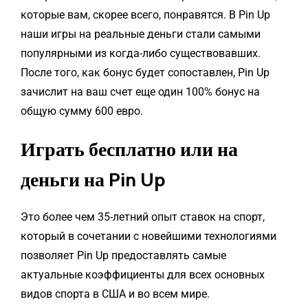
которые вам, скорее всего, понравятся. В Pin Up
наши игры на реальные деньги стали самыми
популярными из когда-либо существовавших.
После того, как бонус будет сопоставлен, Pin Up
зачислит на ваш счет еще один 100% бонус на
общую сумму 600 евро.
Играть бесплатно или на
деньги на Pin Up
Это более чем 35-летний опыт ставок на спорт,
который в сочетании с новейшими технологиями
позволяет Pin Up предоставлять самые
актуальные коэффициенты для всех основных
видов спорта в США и во всем мире.