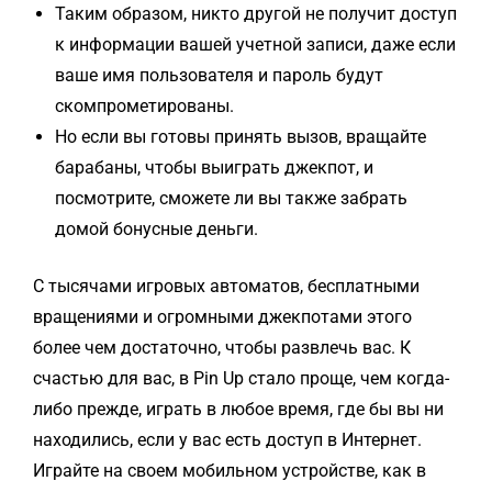
Таким образом, никто другой не получит доступ
к информации вашей учетной записи, даже если
ваше имя пользователя и пароль будут
скомпрометированы.
Но если вы готовы принять вызов, вращайте
барабаны, чтобы выиграть джекпот, и
посмотрите, сможете ли вы также забрать
домой бонусные деньги.
С тысячами игровых автоматов, бесплатными
вращениями и огромными джекпотами этого
более чем достаточно, чтобы развлечь вас. К
счастью для вас, в Pin Up стало проще, чем когда-
либо прежде, играть в любое время, где бы вы ни
находились, если у вас есть доступ в Интернет.
Играйте на своем мобильном устройстве, как в