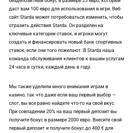
бездепозитный бонус в размере 25 евро, который
даст вам 100 евро для использования в игре. Веб-
сайт Starda может потребоваться изменить, чтобы
отразить действия Starda. Он разделен на
ключевые категории ставок, и игроки могут
создать и финансировать новый банк спортивных
ставок, если они того пожелают. В Starda наша
команда обслуживания клиентов к вашим услугам
24 часа в сутки, каждый день в году.
Мы также уделили много внимания играм в
казино, так что даже если ваш первый выбор —
слот, вы все равно найдете что-то на свой вкус.
При совпадении 20% на ваш первый депозит вы
получите бонус в размере 2000 евро. Внесите свой
первый депозит и получите бонус до 400 € для