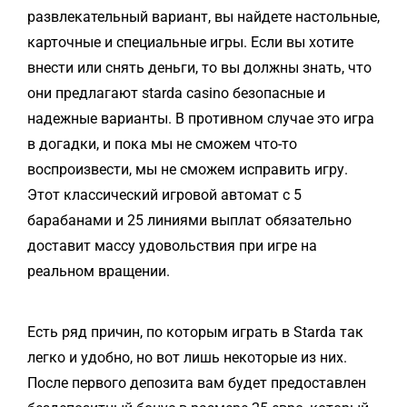
развлекательный вариант, вы найдете настольные,
карточные и специальные игры. Если вы хотите
внести или снять деньги, то вы должны знать, что
они предлагают
starda casino
безопасные и
надежные варианты. В противном случае это игра
в догадки, и пока мы не сможем что-то
воспроизвести, мы не сможем исправить игру.
Этот классический игровой автомат с 5
барабанами и 25 линиями выплат обязательно
доставит массу удовольствия при игре на
реальном вращении.
Есть ряд причин, по которым играть в Starda так
легко и удобно, но вот лишь некоторые из них.
После первого депозита вам будет предоставлен