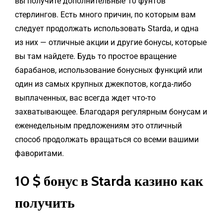
вы получите дополнительные 10 фунтов
стерлингов. Есть много причин, по которым вам
следует продолжать использовать Starda, и одна
из них — отличные акции и другие бонусы, которые
вы там найдете. Будь то простое вращение
барабанов, использование бонусных функций или
один из самых крупных джекпотов, когда-либо
выплаченных, вас всегда ждет что-то
захватывающее. Благодаря регулярным бонусам и
еженедельным предложениям это отличный
способ продолжать вращаться со всеми вашими
фаворитами.
10 $ бонус в Starda казино как
получить