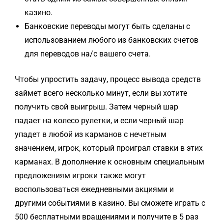
казино.
Банковские переводы могут быть сделаны с
использованием любого из банковских счетов
для переводов на/с вашего счета.
Чтобы упростить задачу, процесс вывода средств
займет всего несколько минут, если вы хотите
получить свой выигрыш. Затем черный шар
падает на колесо рулетки, и если черный шар
упадет в любой из карманов с нечетным
значением, игрок, который проиграл ставки в этих
карманах. В дополнение к основным специальным
предложениям игроки также могут
воспользоваться ежедневными акциями и
другими событиями в казино. Вы сможете играть с
500 бесплатными вращениями и получите в 5 раз