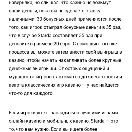
наверняка, но слышал, что казино не возьмут
ваши деньги, пока вы не сделаете ставку
наличными. 30 бонусных дней применяются после
того, как игрок отыграл бонусные деньги в 35 раз,
что в случае Starda составляет 35 раз при
депозите в размере 20 евро. С помощью того же
процесса вы можете затем внести свой выигрыш в
казино, чтобы начать накапливать более крупные
денежные выигрыши. От острых ощущений и
мурашек от игровых автоматов до элегантности и
азарта классических игр казино — у нас найдется
что-то для каждого.
Если игроки хотят насладиться лучшими играми
онлайн-казино и мобильных казино, Starda — это
то, что вам нужно. Если вы ищете более