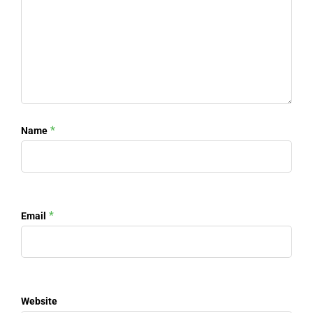
*
Name
*
Email
Website