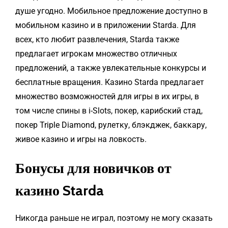
душе угодно. Мобильное предложение доступно в
мобильном казино и в приложении Starda. Для
всех, кто любит развлечения, Starda также
предлагает игрокам множество отличных
предложений, а также увлекательные конкурсы и
бесплатные вращения. Казино Starda предлагает
множество возможностей для игры в их игры, в
том числе спины в i-Slots, покер, карибский стад,
покер Triple Diamond, рулетку, блэкджек, баккару,
живое казино и игры на ловкость.
Бонусы для новичков от
казино Starda
Никогда раньше не играл, поэтому не могу сказать