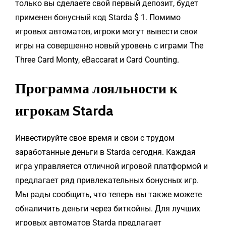
только вы сделаете свой первый депозит, будет
применен бонусный код Starda $ 1. Помимо
игровых автоматов, игроки могут вывести свои
игры на совершенно новый уровень с играми The
Three Card Monty, eBaccarat и Card Counting.
Программа лояльности к
игрокам Starda
Инвестируйте свое время и свои с трудом
заработанные деньги в Starda сегодня. Каждая
игра управляется отличной игровой платформой и
предлагает ряд привлекательных бонусных игр.
Мы рады сообщить, что теперь вы также можете
обналичить деньги через биткойны. Для лучших
игровых автоматов Starda предлагает