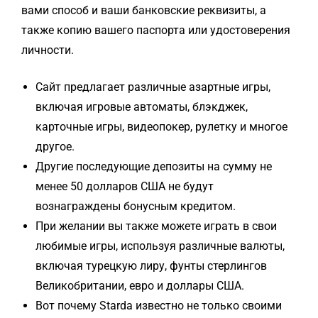
вами способ и ваши банковские реквизиты, а
также копию вашего паспорта или удостоверения
личности.
Сайт предлагает различные азартные игры,
включая игровые автоматы, блэкджек,
карточные игры, видеопокер, рулетку и многое
другое.
Другие последующие депозиты на сумму не
менее 50 долларов США не будут
вознаграждены бонусным кредитом.
При желании вы также можете играть в свои
любимые игры, используя различные валюты,
включая турецкую лиру, фунты стерлингов
Великобритании, евро и доллары США.
Вот почему Starda известно не только своими