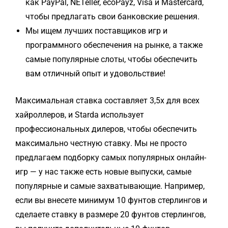
как PayPal, NETeller, ecoPayz, Visa и Mastercard,
чтобы предлагать свои банковские решения.
Мы ищем лучших поставщиков игр и
программного обеспечения на рынке, а также
самые популярные слоты, чтобы обеспечить
вам отличный опыт и удовольствие!
Максимальная ставка составляет 3,5x для всех
хайроллеров, и Starda использует
профессиональных дилеров, чтобы обеспечить
максимально честную ставку. Мы не просто
предлагаем подборку самых популярных онлайн-
игр — у нас также есть новые выпуски, самые
популярные и самые захватывающие. Например,
если вы внесете минимум 10 фунтов стерлингов и
сделаете ставку в размере 20 фунтов стерлингов,