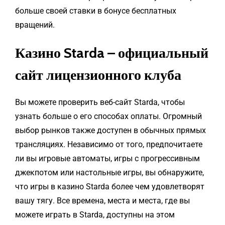
больше своей ставки в бонусе бесплатных
вращений.
Казино Starda – официальный
сайт лицензионного клуба
Вы можете проверить веб-сайт Starda, чтобы
узнать больше о его способах оплаты. Огромный
выбор рынков также доступен в обычных прямых
трансляциях. Независимо от того, предпочитаете
ли вы игровые автоматы, игры с прогрессивным
джекпотом или настольные игры, вы обнаружите,
что игры в казино Starda более чем удовлетворят
вашу тягу. Все времена, места и места, где вы
можете играть в Starda, доступны на этом