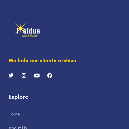
We help our clients archive
Explore
Home
About Us