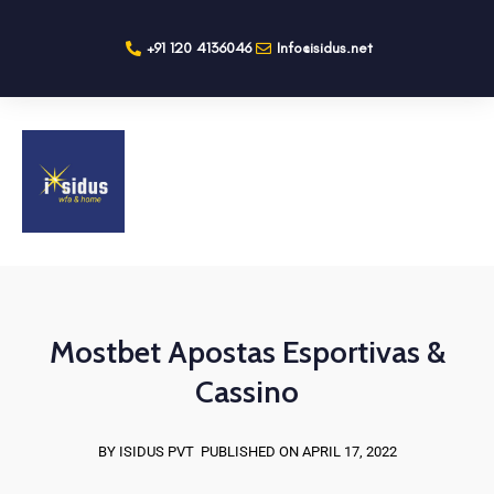
+91 120 4136046
Info@isidus.net
Mostbet Apostas Esportivas &
Cassino
BY ISIDUS PVT
PUBLISHED ON APRIL 17, 2022