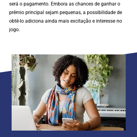
será o pagamento. Embora as chances de ganhar o
prêmio principal sejam pequenas, a possibilidade de
obtê-lo adiciona ainda mais excitação e interesse no
jogo.