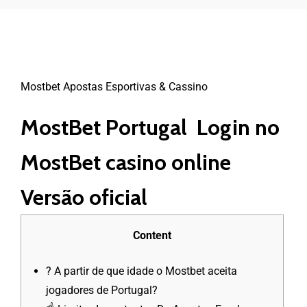
Mostbet Apostas Esportivas & Cassino
MostBet Portugal ️ Login no
MostBet casino online
Versão oficial
Content
? A partir de que idade o Mostbet aceita
jogadores de Portugal?