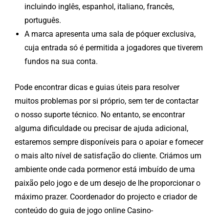
incluindo inglês, espanhol, italiano, francês,
português.
A marca apresenta uma sala de póquer exclusiva,
cuja entrada só é permitida a jogadores que tiverem
fundos na sua conta.
Pode encontrar dicas e guias úteis para resolver
muitos problemas por si próprio, sem ter de contactar
o nosso suporte técnico. No entanto, se encontrar
alguma dificuldade ou precisar de ajuda adicional,
estaremos sempre disponíveis para o apoiar e fornecer
o mais alto nível de satisfação do cliente. Criámos um
ambiente onde cada pormenor está imbuído de uma
paixão pelo jogo e de um desejo de lhe proporcionar o
máximo prazer. Coordenador do projecto e criador de
conteúdo do guia de jogo online Casino-