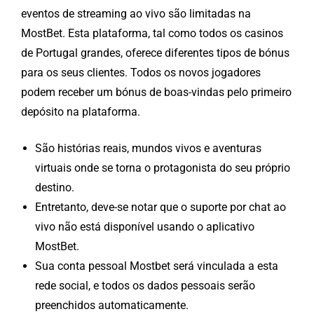
eventos de streaming ao vivo são limitadas na
MostBet. Esta plataforma, tal como todos os casinos
de Portugal grandes, oferece diferentes tipos de bónus
para os seus clientes. Todos os novos jogadores
podem receber um bónus de boas-vindas pelo primeiro
depósito na plataforma.
São histórias reais, mundos vivos e aventuras
virtuais onde se torna o protagonista do seu próprio
destino.
Entretanto, deve-se notar que o suporte por chat ao
vivo não está disponível usando o aplicativo
MostBet.
Sua conta pessoal Mostbet será vinculada a esta
rede social, e todos os dados pessoais serão
preenchidos automaticamente.