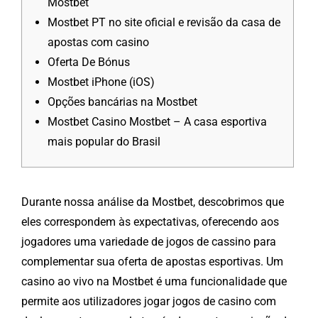
Mostbet
Mostbet PT no site oficial e revisão da casa de
apostas com casino
Oferta De Bónus
Mostbet iPhone (iOS)
Opções bancárias na Mostbet
Mostbet Casino Mostbet – A casa esportiva
mais popular do Brasil
Durante nossa análise da Mostbet, descobrimos que
eles correspondem às expectativas, oferecendo aos
jogadores uma variedade de jogos de cassino para
complementar sua oferta de apostas esportivas. Um
casino ao vivo na Mostbet é uma funcionalidade que
permite aos utilizadores jogar jogos de casino com