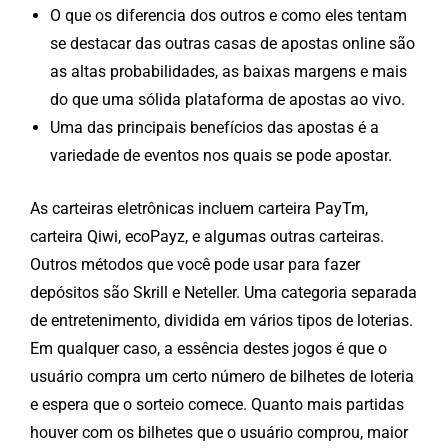
O que os diferencia dos outros e como eles tentam
se destacar das outras casas de apostas online são
as altas probabilidades, as baixas margens e mais
do que uma sólida plataforma de apostas ao vivo.
Uma das principais benefícios das apostas é a
variedade de eventos nos quais se pode apostar.
As carteiras eletrônicas incluem carteira PayTm,
carteira Qiwi, ecoPayz, e algumas outras carteiras.
Outros métodos que você pode usar para fazer
depósitos são Skrill e Neteller. Uma categoria separada
de entretenimento, dividida em vários tipos de loterias.
Em qualquer caso, a essência destes jogos é que o
usuário compra um certo número de bilhetes de loteria
e espera que o sorteio comece. Quanto mais partidas
houver com os bilhetes que o usuário comprou, maior