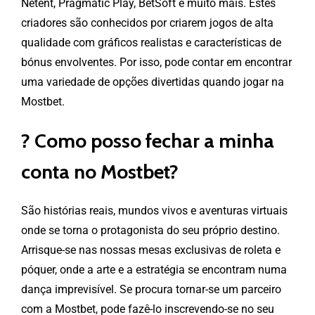
Netent, Pragmatic Play, BetSoft e muito mais. Estes
criadores são conhecidos por criarem jogos de alta
qualidade com gráficos realistas e características de
bónus envolventes. Por isso, pode contar em encontrar
uma variedade de opções divertidas quando jogar na
Mostbet.
? Como posso fechar a minha
conta no Mostbet?
São histórias reais, mundos vivos e aventuras virtuais
onde se torna o protagonista do seu próprio destino.
Arrisque-se nas nossas mesas exclusivas de roleta e
póquer, onde a arte e a estratégia se encontram numa
dança imprevisível. Se procura tornar-se um parceiro
com a Mostbet, pode fazê-lo inscrevendo-se no seu