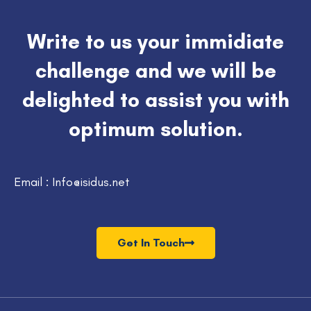
Write to us your immidiate
challenge and we will be
delighted to assist you with
optimum solution.
Email : Info@isidus.net
Get In Touch