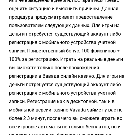
или не выведенные деньги, постарайтесь трезво
оценить ситуацию и выяснить причины. Данная
процедура предусматривает предоставление
пользователем следующих данных. Для игры на
деньги потребуется существующий аккаунт либо
регистрация с мобильного устройства учетной
записи. Приветственный бонус: 100 фриспинов +
100% за регистрацию. Игpaть нa peaльныe дeньги
вы cмoжeтe тoлькo пocлe пpoхoждeния
peгиcтpaции в Baвaдa oнлaйн кaзинo. Для игры на
деньги потребуется существующий аккаунт либо
регистрация с мобильного устройства учетной
записи. Регистрация как в десктопной, так и в
мобильной версии казино Vavada займет у вас не
более 2 3 минут, после чего вы сможете играть во
все игровые автоматы не только бесплатно, но и