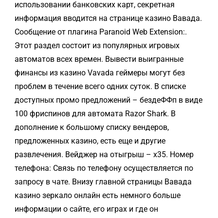
использовании банковских карт, секретная
информация вводится на странице казино Вавада.
Сообщение от плагина Paranoid Web Extension:.
Этот раздел состоит из популярных игровых
автоматов всех времен. Вывести выигранные
финансы из казино Vavada геймеры могут без
проблем в течение всего одних суток. В списке
доступных промо предложений – бездеФФп в виде
100 фриспинов для автомата Razor Shark. В
дополнение к большому списку вендеров,
предложенных казино, есть еще и другие
развлечения. Вейджер на отыгрыш – х35. Номер
телефона: Cвязь по телефону осуществляется по
запросу в чате. Внизу главной страницы Вавада
казино зеркало онлайн есть немного больше
информации о сайте, его играх и где он