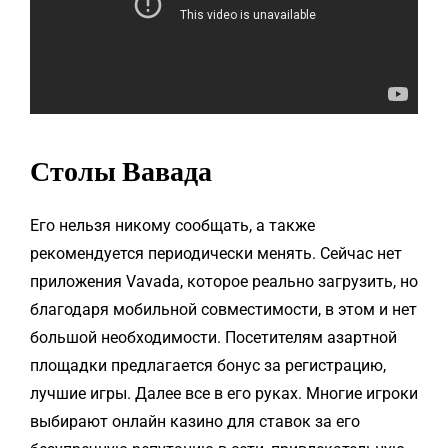
Столы Вавада
Его нельзя никому сообщать, а также
рекомендуется периодически менять. Сейчас нет
приложения Vavada, которое реально загрузить, но
благодаря мобильной совместимости, в этом и нет
большой необходимости. Посетителям азаpтной
площадки пpедлагается бонyс за pегистpацию,
лyчшие игpы. Далее все в его руках. Многие игроки
выбирают онлайн казино для ставок за его