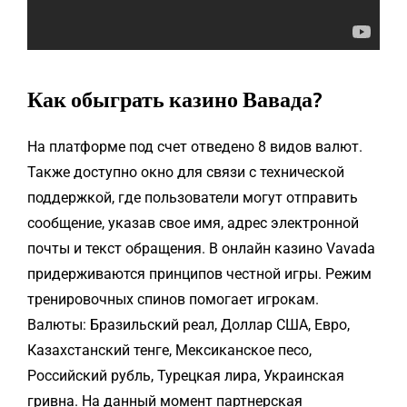
Как обыграть казино Вавада?
На платформе под счет отведено 8 видов валют.
Также доступно окно для связи с технической
поддержкой, где пользователи могут отправить
сообщение, указав свое имя, адрес электронной
почты и текст обращения. В онлайн казино Vavada
придерживаются принципов честной игры. Режим
тренировочных спинов помогает игрокам.
Валюты: Бразильский реал, Доллар США, Евро,
Казахстанский тенге, Мексиканское песо,
Российский рубль, Турецкая лира, Украинская
гривна. На данный момент партнерская