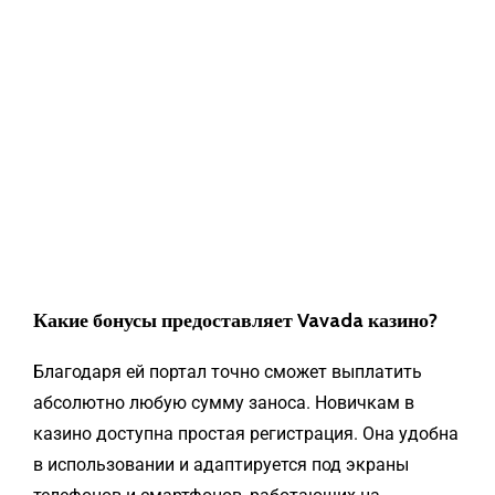
Какие бонусы предоставляет Vavada казино?
Благодаря ей портал точно сможет выплатить
абсолютно любую сумму заноса. Новичкам в
казино доступна простая регистрация. Она удобна
в использовании и адаптируется под экраны