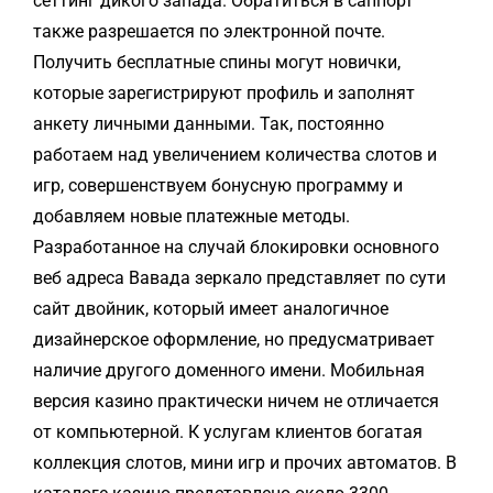
сеттинг дикого запада. Обратиться в саппорт
также разрешается по электронной почте.
Получить бесплатные спины могут новички,
которые зарегистрируют профиль и заполнят
анкету личными данными. Так, постоянно
работаем над увеличением количества слотов и
игр, совершенствуем бонусную программу и
добавляем новые платежные методы.
Разработанное на случай блокировки основного
веб адреса Вавада зеркало представляет по сути
сайт двойник, который имеет аналогичное
дизайнерское оформление, но предусматривает
наличие другого доменного имени. Мобильная
версия казино практически ничем не отличается
от компьютерной. К услугам клиентов богатая
коллекция слотов, мини игр и прочих автоматов. В