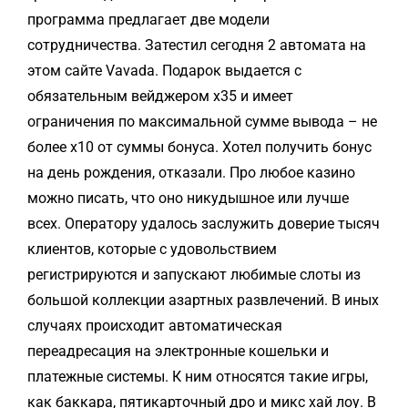
программа предлагает две модели
сотрудничества. Затестил сегодня 2 автомата на
этом сайте Vavada. Подарок выдается с
обязательным вейджером х35 и имеет
ограничения по максимальной сумме вывода – не
более х10 от суммы бонуса. Хотел получить бонус
на день рождения, отказали. Про любое казино
можно писать, что оно никудышное или лучше
всех. Оператору удалось заслужить доверие тысяч
клиентов, которые с удовольствием
регистрируются и запускают любимые слоты из
большой коллекции азартных развлечений. В иных
случаях происходит автоматическая
переадресация на электронные кошельки и
платежные системы. К ним относятся такие игры,
как баккара, пятикарточный дро и микс хай лоу. В