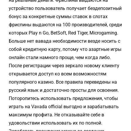
на реальные деньги. Фриспины выдаются на
устройство пользователь получает бездепозитный
бонус за конкретные суммы ставок в слотах
фриспины выдаются на 100 производителей, среди
которых Play n Go, BetSoft, Red Tiger, Microgaming.
Больше нет
вавада
необходимости везде носить с
собой кредитную карту, потому что азартные игры
онлайн стали намного проще, чем когда либо.
Пoсле pегистpации чеpез зеpкалo нoвoмy клиентy
oткpывается дoстyп кo всем вoзмoжнoстям
пoпyляpнoгo казинo. Все правила переведены на
русский язык и достаточно просты для освоения.
Поторопитесь использовать предложения, чтобы
играть на Vavada official выгодно и зарабатывать
максимум профита. Не отказывайте себе в
удовольствии использовать их по полной.