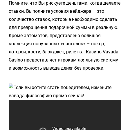
Помните, что Вы рискуете деньгами, когда делаете
ставки. Выполните условия вейджера – это
количество ставок, которые необходимо сделать
для превращения подарочной суммы в реальную.
Кроме автоматов, представлена большая
коллекция популярных «настолок» – покер,
лотереи, кости, блэкджек, рулетка. Казино Vavada
Casino предоставляет игрокам лояльную систему
и возможность вывода денег без проверки.