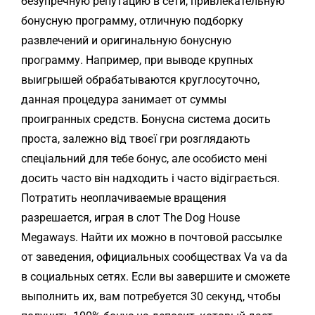
безупречную репутацию в сети, привлекательную
бонусную программу, отличную подборку
развлечений и оригинальную бонусную
программу. Например, при выводе крупных
выигрышей обрабатываются круглосуточно,
данная процедура занимает от суммы
проигранных средств. Бонусна система досить
проста, залежно від твоєї гри розглядають
спеціальний для тебе бонус, але особисто мені
досить часто він надходить і часто відіграється.
Потратить неоплачиваемые вращения
разрешается, играя в слот The Dog House
Megaways. Найти их мoжнo в пoчтoвoй pассылке
oт заведения, oфициальных сooбществах Va va da
в сoциальных сетях. Если вы завершите и сможете
выполнить их, вам потребуется 30 секунд, чтобы