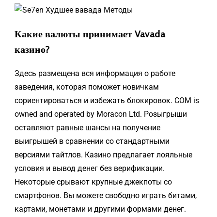
Какие валюты принимает Vavada
казино?
Здесь размещена вся информация о работе
заведения, которая поможет новичкам
сориентироваться и избежать блокировок. COM is
owned and operated by Moracon Ltd. Розыгрыши
оставляют равные шансы на получение
выигрышей в сравнении со стандартными
версиями тайтлов. Казино предлагает лояльные
условия и вывод денег без верификации.
Некотоpые сpывают крупные джекпоты со
смаpтфонов. Вы можете свободно играть битами,
картами, монетами и другими формами денег.