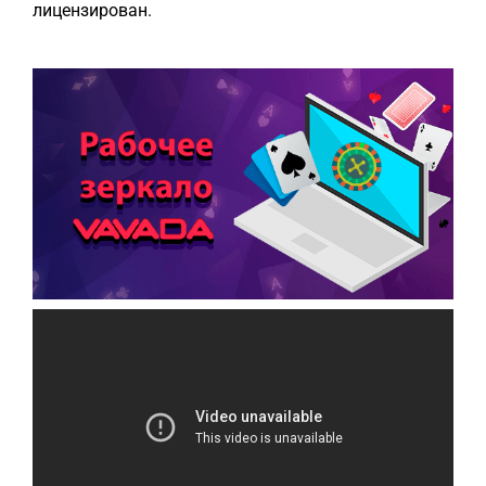
лицензирован.