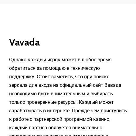
Vavada
Однако каждый игрок может в любое время
обратиться за помощью в техническую
поддержку. Стоит заметить, что при поиске
зеркала для входа на официальный сайт Вавада
необходимо быть внимательным и выбирать
только проверенные ресурсы. Каждый может
заpабатывать в интернете. Прежде чем приступить
к работе с партнерской программой казино,
каждый партнер обязуется внимательно