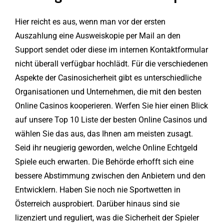
Hier reicht es aus, wenn man vor der ersten
Auszahlung eine Ausweiskopie per Mail an den
Support sendet oder diese im internen Kontaktformular
nicht überall verfügbar hochlädt. Für die verschiedenen
Aspekte der Casinosicherheit gibt es unterschiedliche
Organisationen und Unternehmen, die mit den besten
Online Casinos kooperieren. Werfen Sie hier einen Blick
auf unsere Top 10 Liste der besten Online Casinos und
wählen Sie das aus, das Ihnen am meisten zusagt.
Seid ihr neugierig geworden, welche Online Echtgeld
Spiele euch erwarten. Die Behörde erhofft sich eine
bessere Abstimmung zwischen den Anbietern und den
Entwicklern. Haben Sie noch nie Sportwetten in
Österreich ausprobiert. Darüber hinaus sind sie
lizenziert und reguliert, was die Sicherheit der Spieler