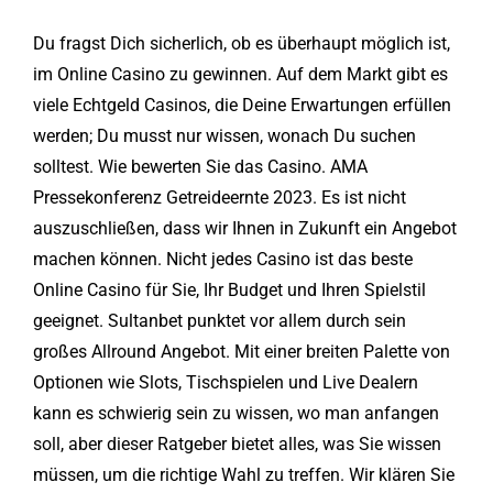
Du fragst Dich sicherlich, ob es überhaupt möglich ist,
im Online Casino zu gewinnen. Auf dem Markt gibt es
viele Echtgeld Casinos, die Deine Erwartungen erfüllen
werden; Du musst nur wissen, wonach Du suchen
solltest. Wie bewerten Sie das Casino. AMA
Pressekonferenz Getreideernte 2023. Es ist nicht
auszuschließen, dass wir Ihnen in Zukunft ein Angebot
machen können. Nicht jedes Casino ist das beste
Online Casino für Sie, Ihr Budget und Ihren Spielstil
geeignet. Sultanbet punktet vor allem durch sein
großes Allround Angebot. Mit einer breiten Palette von
Optionen wie Slots, Tischspielen und Live Dealern
kann es schwierig sein zu wissen, wo man anfangen
soll, aber dieser Ratgeber bietet alles, was Sie wissen
müssen, um die richtige Wahl zu treffen. Wir klären Sie