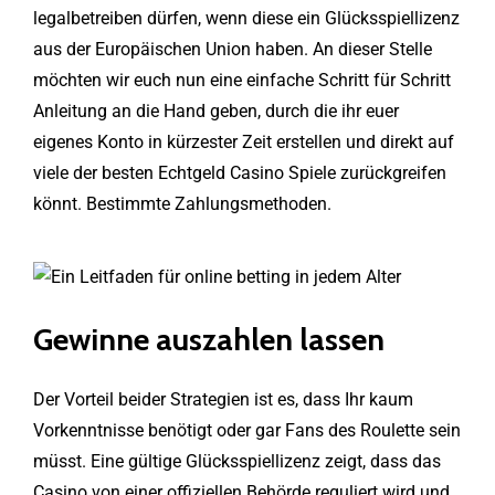
legalbetreiben dürfen, wenn diese ein Glücksspiellizenz
aus der Europäischen Union haben. An dieser Stelle
möchten wir euch nun eine einfache Schritt für Schritt
Anleitung an die Hand geben, durch die ihr euer
eigenes Konto in kürzester Zeit erstellen und direkt auf
viele der besten Echtgeld Casino Spiele zurückgreifen
könnt. Bestimmte Zahlungsmethoden.
Gewinne auszahlen lassen
Der Vorteil beider Strategien ist es, dass Ihr kaum
Vorkenntnisse benötigt oder gar Fans des Roulette sein
müsst. Eine gültige Glücksspiellizenz zeigt, dass das
Casino von einer offiziellen Behörde reguliert wird und