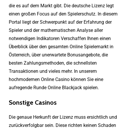
die es auf dem Markt gibt. Die deutsche Lizenz legt
einen großen Focus auf den Spielerschutz. In diesem
Portal liegt der Schwerpunkt auf der Erfahrung der
Spieler und der mathematischen Analyse aller
notwendigen Indikatoren Verschaffen Ihnen einen
Überblick über den gesamten Online Spielemarkt in
Österreich, über unerwartete Bonusangebote, die
besten Zahlungsmethoden, die schnellsten
Transaktionen und vieles mehr. In unserem
hochmodernen Online Casino können Sie eine
aufregende Runde Online Blackjack spielen.
Sonstige Casinos
Die genaue Herkunft der Lizenz muss ersichtlich und
zurückverfolgbar sein. Diese richten keinen Schaden