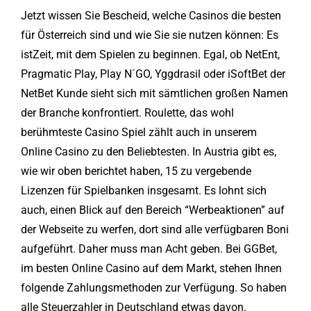
Jetzt wissen Sie Bescheid, welche Casinos die besten
für Österreich sind und wie Sie sie nutzen können: Es
istZeit, mit dem Spielen zu beginnen. Egal, ob NetEnt,
Pragmatic Play, Play N´GO, Yggdrasil oder iSoftBet der
NetBet Kunde sieht sich mit sämtlichen großen Namen
der Branche konfrontiert. Roulette, das wohl
berühmteste Casino Spiel zählt auch in unserem
Online Casino zu den Beliebtesten. In Austria gibt es,
wie wir oben berichtet haben, 15 zu vergebende
Lizenzen für Spielbanken insgesamt. Es lohnt sich
auch, einen Blick auf den Bereich “Werbeaktionen” auf
der Webseite zu werfen, dort sind alle verfügbaren Boni
aufgeführt. Daher muss man Acht geben. Bei GGBet,
im besten Online Casino auf dem Markt, stehen Ihnen
folgende Zahlungsmethoden zur Verfügung. So haben
alle Steuerzahler in Deutschland etwas davon.