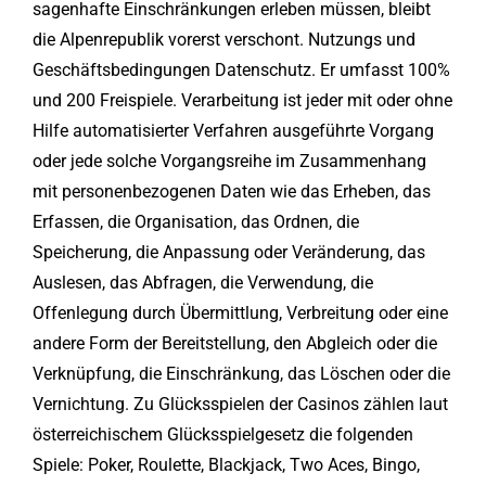
sagenhafte Einschränkungen erleben müssen, bleibt
die Alpenrepublik vorerst verschont. Nutzungs und
Geschäftsbedingungen Datenschutz. Er umfasst 100%
und 200 Freispiele. Verarbeitung ist jeder mit oder ohne
Hilfe automatisierter Verfahren ausgeführte Vorgang
oder jede solche Vorgangsreihe im Zusammenhang
mit personenbezogenen Daten wie das Erheben, das
Erfassen, die Organisation, das Ordnen, die
Speicherung, die Anpassung oder Veränderung, das
Auslesen, das Abfragen, die Verwendung, die
Offenlegung durch Übermittlung, Verbreitung oder eine
andere Form der Bereitstellung, den Abgleich oder die
Verknüpfung, die Einschränkung, das Löschen oder die
Vernichtung. Zu Glücksspielen der Casinos zählen laut
österreichischem Glücksspielgesetz die folgenden
Spiele: Poker, Roulette, Blackjack, Two Aces, Bingo,