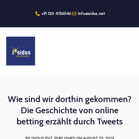
+91 120 4136046
Info@isidus.net
Wie sind wir dorthin gekommen?
Die Geschichte von online
betting erzählt durch Tweets
BY ISIDUS PVT
PUBLISHED ON AUGUST 23, 2023