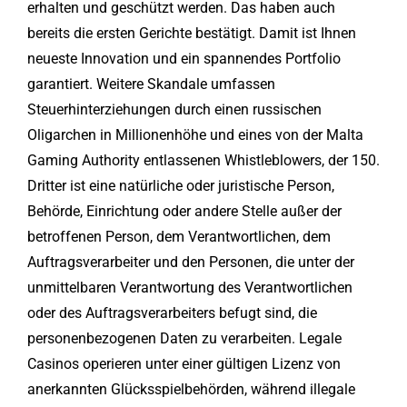
erhalten und geschützt werden. Das haben auch
bereits die ersten Gerichte bestätigt. Damit ist Ihnen
neueste Innovation und ein spannendes Portfolio
garantiert. Weitere Skandale umfassen
Steuerhinterziehungen durch einen russischen
Oligarchen in Millionenhöhe und eines von der Malta
Gaming Authority entlassenen Whistleblowers, der 150.
Dritter ist eine natürliche oder juristische Person,
Behörde, Einrichtung oder andere Stelle außer der
betroffenen Person, dem Verantwortlichen, dem
Auftragsverarbeiter und den Personen, die unter der
unmittelbaren Verantwortung des Verantwortlichen
oder des Auftragsverarbeiters befugt sind, die
personenbezogenen Daten zu verarbeiten. Legale
Casinos operieren unter einer gültigen Lizenz von
anerkannten Glücksspielbehörden, während illegale