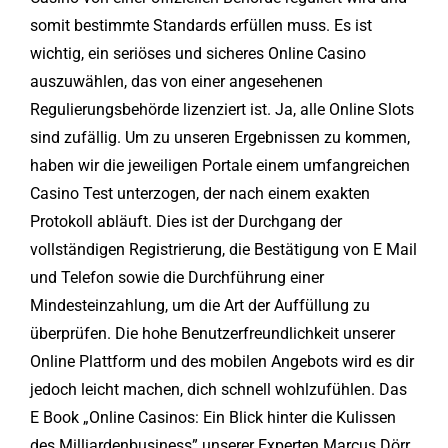
somit bestimmte Standards erfüllen muss. Es ist
wichtig, ein seriöses und sicheres Online Casino
auszuwählen, das von einer angesehenen
Regulierungsbehörde lizenziert ist. Ja, alle Online Slots
sind zufällig. Um zu unseren Ergebnissen zu kommen,
haben wir die jeweiligen Portale einem umfangreichen
Casino Test unterzogen, der nach einem exakten
Protokoll abläuft. Dies ist der Durchgang der
vollständigen Registrierung, die Bestätigung von E Mail
und Telefon sowie die Durchführung einer
Mindesteinzahlung, um die Art der Auffüllung zu
überprüfen. Die hohe Benutzerfreundlichkeit unserer
Online Plattform und des mobilen Angebots wird es dir
jedoch leicht machen, dich schnell wohlzufühlen. Das
E Book „Online Casinos: Ein Blick hinter die Kulissen
des Milliardenbusiness” unserer Experten Marcus Dörr