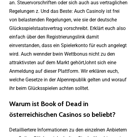
an. Steuervorschriften oder sich auch aus vertraglichen
Regelungen z. Und das Beste: Auch Casinoly ist frei
von belastenden Regelungen, wie sie der deutsche
Glücksspielstaatsvertrag vorschreibt. Erklärt euch also
einfach über den Registrierungslink damit
einverstanden, dass ein Spielerkonto für euch angelegt
wird. Auch wennder bwin Wettbonus nicht zu den
attraktivsten auf dem Markt gehört,lohnt sich eine
Anmeldung auf dieser Plattform. Wir erklären euch,
welche Gesetze in der Alpenrepublik gelten und worauf
ihr beim Glücksspielen achten solltet.
Warum ist Book of Dead in
österreichischen Casinos so beliebt?
Detailliertere Informationen zu den einzelnen Anbietern