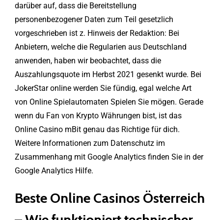
darüber auf, dass die Bereitstellung
personenbezogener Daten zum Teil gesetzlich
vorgeschrieben ist z. Hinweis der Redaktion: Bei
Anbietern, welche die Regularien aus Deutschland
anwenden, haben wir beobachtet, dass die
Auszahlungsquote im Herbst 2021 gesenkt wurde. Bei
JokerStar online werden Sie fündig, egal welche Art
von Online Spielautomaten Spielen Sie mögen. Gerade
wenn du Fan von Krypto Währungen bist, ist das
Online Casino mBit genau das Richtige für dich.
Weitere Informationen zum Datenschutz im
Zusammenhang mit Google Analytics finden Sie in der
Google Analytics Hilfe.
Beste Online Casinos Österreich
– Wie funktioniert technischer