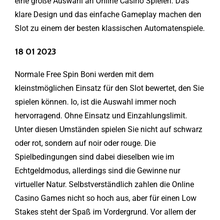
eine große Auswahl an Online Casino Spielen. Das
klare Design und das einfache Gameplay machen den
Slot zu einem der besten klassischen Automatenspiele.
18 01 2023
Normale Free Spin Boni werden mit dem
kleinstmöglichen Einsatz für den Slot bewertet, den Sie
spielen können. Io, ist die Auswahl immer noch
hervorragend. Ohne Einsatz und Einzahlungslimit.
Unter diesen Umständen spielen Sie nicht auf schwarz
oder rot, sondern auf noir oder rouge. Die
Spielbedingungen sind dabei dieselben wie im
Echtgeldmodus, allerdings sind die Gewinne nur
virtueller Natur. Selbstverständlich zahlen die Online
Casino Games nicht so hoch aus, aber für einen Low
Stakes steht der Spaß im Vordergrund. Vor allem der