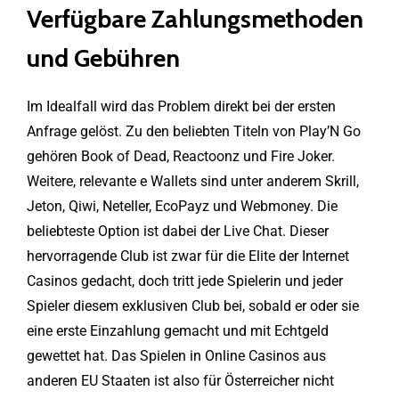
Verfügbare Zahlungsmethoden
und Gebühren
Im Idealfall wird das Problem direkt bei der ersten
Anfrage gelöst. Zu den beliebten Titeln von Play’N Go
gehören Book of Dead, Reactoonz und Fire Joker.
Weitere, relevante e Wallets sind unter anderem Skrill,
Jeton, Qiwi, Neteller, EcoPayz und Webmoney. Die
beliebteste Option ist dabei der Live Chat. Dieser
hervorragende Club ist zwar für die Elite der Internet
Casinos gedacht, doch tritt jede Spielerin und jeder
Spieler diesem exklusiven Club bei, sobald er oder sie
eine erste Einzahlung gemacht und mit Echtgeld
gewettet hat. Das Spielen in Online Casinos aus
anderen EU Staaten ist also für Österreicher nicht