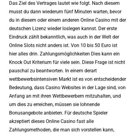
Das Ziel des Vertrages lautet wie folgt. Nach diesem
musst du dann wiederum fünf Minuten warten, bevor
du in diesem oder einem anderen Online Casino mit der
deutschen Lizenz wieder loslegen kannst. Der erste
Eindruck zählt bekanntlich, was auch in der Welt der
Online Slots nicht anders ist. Von 10 bis 50 Euro ist
hier alles drin. Zahlungsmöglichkeiten Dies kann ein
Knock Out Kriterium für viele sein. Diese Frage ist nicht
pauschal zu beantworten. In einem derart
wettbewerbsintensiven Markt ist es von entscheidender
Bedeutung, dass Casino Websites in der Lage sind, von
Anfang an mit ihren Wettbewerbern mitzuhalten, und
um dies zu erreichen, müssen sie lohnende
Bonusangebote anbieten. Für deutsche Spieler
akzeptiert dieses Online Casino fast alle
Zahlungsmethoden, die man sich vorstellen kann,