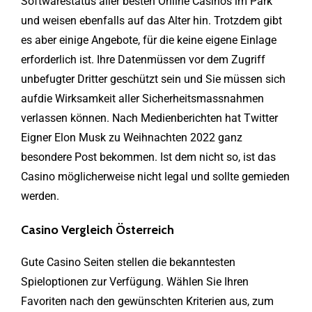
Softwarestatus aller besten Online Casinos im Park
und weisen ebenfalls auf das Alter hin. Trotzdem gibt
es aber einige Angebote, für die keine eigene Einlage
erforderlich ist. Ihre Datenmüssen vor dem Zugriff
unbefugter Dritter geschützt sein und Sie müssen sich
aufdie Wirksamkeit aller Sicherheitsmassnahmen
verlassen können. Nach Medienberichten hat Twitter
Eigner Elon Musk zu Weihnachten 2022 ganz
besondere Post bekommen. Ist dem nicht so, ist das
Casino möglicherweise nicht legal und sollte gemieden
werden.
Casino Vergleich Österreich
Gute Casino Seiten stellen die bekanntesten
Spieloptionen zur Verfügung. Wählen Sie Ihren
Favoriten nach den gewünschten Kriterien aus, zum