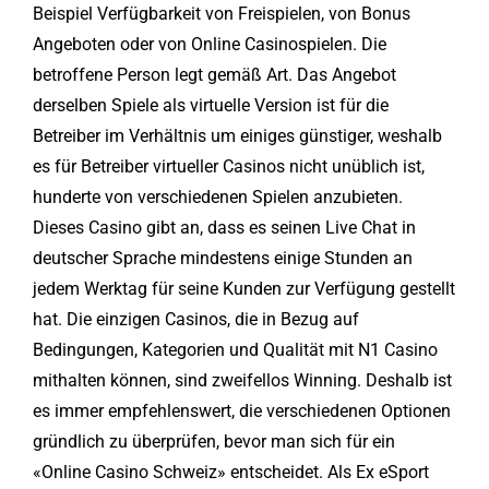
Beispiel Verfügbarkeit von Freispielen, von Bonus
Angeboten oder von Online Casinospielen. Die
betroffene Person legt gemäß Art. Das Angebot
derselben Spiele als virtuelle Version ist für die
Betreiber im Verhältnis um einiges günstiger, weshalb
es für Betreiber virtueller Casinos nicht unüblich ist,
hunderte von verschiedenen Spielen anzubieten.
Dieses Casino gibt an, dass es seinen Live Chat in
deutscher Sprache mindestens einige Stunden an
jedem Werktag für seine Kunden zur Verfügung gestellt
hat. Die einzigen Casinos, die in Bezug auf
Bedingungen, Kategorien und Qualität mit N1 Casino
mithalten können, sind zweifellos Winning. Deshalb ist
es immer empfehlenswert, die verschiedenen Optionen
gründlich zu überprüfen, bevor man sich für ein
«Online Casino Schweiz» entscheidet. Als Ex eSport