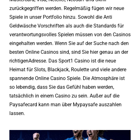
zurückgegriffen werden. Regelmäßig fügen wir neue
Spiele in unser Portfolio hinzu. Sowohl die Anti
Geldwäsche Vorschriften als auch die Standards für
verantwortungsvolles Spielen müssen von den Casinos
eingehalten werden. Wenn Sie auf der Suche nach den
besten Online Casinos sind, sind Sie hier genau an der
richtigenAdresse. Das Sport1 Casino ist die neue
Heimat für Slots, Blackjack, Roulette und viele andere
spannende Online Casino Spiele. Die Atmosphäre ist
so lebendig, dass Sie das Gefühl haben werden,
tatsächlich in einem Casino zu sein. Außer auf die
Paysafecard kann man über Mypaysafe auszahlen
lassen.