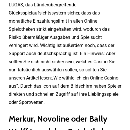
LUGAS, das Länderübergreifende
Glücksspielaufsichtssystem sicher, dass das
monatliche Einzahlungslimit in allen Online
Spielotheken strikt eingehalten wird, wodurch das
Risiko übermäßiger Ausgaben und Spielsucht
verringert wird. Wichtig ist außerdem noch, dass der
Support auch deutschsprachig ist. Ein Hinweis: Aber
sollten Sie sich nicht sicher sein, welches Casino Sie
nun tatsächlich auswählen sollen, so sollten Sie
unseren Artikel lesen;„Wie wähle ich ein Online Casino
aus”. Durch das Icon auf dem Bildschirm haben Spieler
direkten und schnellen Zugriff auf ihre Lieblingsspiele
oder Sportwetten.
Merkur, Novoline oder Bally