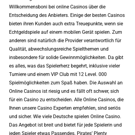
Willkommensboni bei online Casinos über die
Entscheidung des Anbieters. Einige der besten Casinos
bieten ihren Kunden auch extra Treuepunkte, wenn sie
Echtgeldspiele auf einem mobilen Gerät spielen. Zum
anderen sind natürlich die Provider verantwortlich für
Qualität, abwechslungsreiche Spielthemen und
insbesondere für solide Gewinnmöglichkeiten. Da gibt
es alles, was das Spielerherz begehrt, inklusive vieler
Turniere und einem VIP Club mit 12 Level. 000
Spielmöglichkeiten zum Spaß haben. Die Auswahl an
Online Casinos ist riesig und es fällt oft schwer, sich
für ein Casino zu entscheiden. Alle Online Casinos, die
Ihnen unsere Casino Experten empfehlen, sind seriös
und sicher. Wie viele Deutsche spielen Online Casino.
Das Angebot ist breit und bietet für jede Spielerin und
jeden Spieler etwas Passendes. Pirates’ Plenty