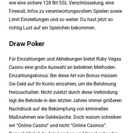
wie eine sichere 128 Bit SSL Verschlüsselung, eine
Firewall, Infos zu verantwortungsvollem Spielen sowie
Limit Einstellungen und so weiter. Du hast jetzt so
richtig Lust auf ein Spielchen bekommen.
Draw Poker
Für Einzahlungen und Abhebungen bietet Ruby Vegas
Casino eine große Auswahl an beliebten Methoden.
Einzahlungsbonus: Bei diese Art von Bonus müssen
Sie Geld auf Ihr Konto einzahlen, um die Belohnung
freizuschalten. Nicht zuletzt durch diese Verbindung
legt die Behörde in den letzten Jahren immer größeren
Nachdruck auf die Bekämpfung von kriminellen
Maßnahmen wie Geldwäsche. Doch warum schreiben
wir “Online Casino” und nicht “Online Casinos”.