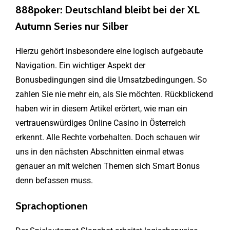
888poker: Deutschland bleibt bei der XL
Autumn Series nur Silber
Hierzu gehört insbesondere eine logisch aufgebaute
Navigation. Ein wichtiger Aspekt der
Bonusbedingungen sind die Umsatzbedingungen. So
zahlen Sie nie mehr ein, als Sie möchten. Rückblickend
haben wir in diesem Artikel erörtert, wie man ein
vertrauenswürdiges Online Casino in Österreich
erkennt. Alle Rechte vorbehalten. Doch schauen wir
uns in den nächsten Abschnitten einmal etwas
genauer an mit welchen Themen sich Smart Bonus
denn befassen muss.
Sprachoptionen