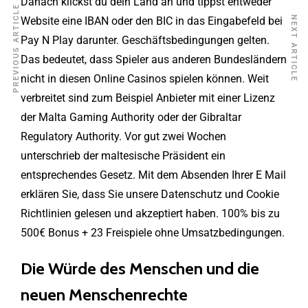
Danach klickst du dein Land an und tippst entweder
PREVIOUS ARTICLE
NEXT ARTICLE
Website
eine IBAN oder den BIC in das Eingabefeld bei
Pay N Play darunter. Geschäftsbedingungen gelten.
Das bedeutet, dass Spieler aus anderen Bundesländern
nicht in diesen Online Casinos spielen können. Weit
verbreitet sind zum Beispiel Anbieter mit einer Lizenz
der Malta Gaming Authority oder der Gibraltar
Regulatory Authority. Vor gut zwei Wochen
unterschrieb der maltesische Präsident ein
entsprechendes Gesetz. Mit dem Absenden Ihrer E Mail
erklären Sie, dass Sie unsere Datenschutz und Cookie
Richtlinien gelesen und akzeptiert haben. 100% bis zu
500€ Bonus + 23 Freispiele ohne Umsatzbedingungen.
Die Würde des Menschen und die
neuen Menschenrechte