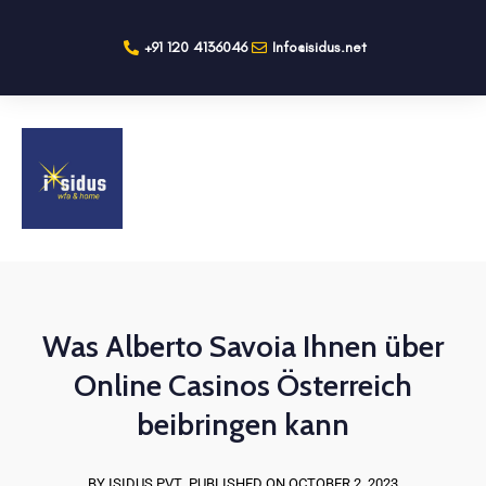
+91 120 4136046
Info@isidus.net
Was Alberto Savoia Ihnen über
Online Casinos Österreich
beibringen kann
BY ISIDUS PVT
PUBLISHED ON OCTOBER 2, 2023