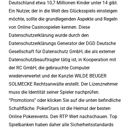
Deutschland etwa 10,7 Millionen Kinder unter 14 gibt.
Ein Nutzer, der in die Welt des Glücksspiels einsteigen
möchte, sollte die grundlegenden Aspekte und Regeln
von Online Casinospielen kennen. Diese
Datenschutzerklärung wurde durch den
Datenschutzerklärungs Generator der DGD Deutsche
Gesellschaft für Datenschutz GmbH, die als externer
Datenschutzbeauftragter tätig ist, in Kooperation mit
der RC GmbH, die gebrauchte Computer
wiederverwertet und der Kanzlei WILDE BEUGER
SOLMECKE Rechtsanwälte erstellt. Der Lizenznehmer
muss die Identität seiner Spieler nachprüfen.
“Promotions” oder klicken Sie auf die unten befindliche
Schaltfläche. PokerStars ist die Heimat der besten
Online Pokerevents. Den RTP Wert nachschauen. Top
Spielbanken haben daher alle Sicherheitsstandards