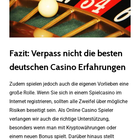
Fazit: Verpass nicht die besten
deutschen Casino Erfahrungen
Zudem spielen jedoch auch die eigenen Vorlieben eine
große Rolle. Wenn Sie sich in einem Spielcasino im
Internet registrieren, sollten alle Zweifel über mögliche
Risiken beseitigt sein. Als Online Casino Spieler
verlangen wir auch die richtige Unterstützung,
besonders wenn man mit Kryptowährungen oder
einem neuen Bonus spielt. Darüber hinaus stellt