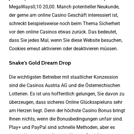
MegaWays0,10 20,00. Manch potentieller Neukunde,
der gerne am online Casino Geschäft interessiert ist,
schreckt beispielsweise noch beim Thema Sicherheit
vor den online Casinos etwas zurück. Das bedeutet,
dass Sie jedes Mal, wenn Sie diese Website besuchen,
Cookies erneut aktivieren oder deaktivieren müssen.
Snake’s Gold Dream Drop
Die wichtigsten Betreiber mit staatlicher Konzession
sind die Casinos Austria AG und die Österreichischen
Lotterien. Es ist uns hoffentlich gelungen, Sie davon zu
überzeugen, dass sicheres Online Glücksspieluns sehr
am Herzen liegt. Denn der höchste Casino Bonus bringt
Ihnen nichts, wenn die Bonusbedingungen unfair sind.
Play+ und PayPal sind schnelle Methoden, aber es