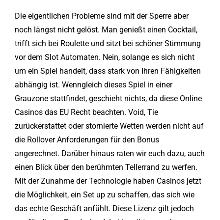
Die eigentlichen Probleme sind mit der Sperre aber
noch längst nicht gelöst. Man genießt einen Cocktail,
trifft sich bei Roulette und sitzt bei schöner Stimmung
vor dem Slot Automaten. Nein, solange es sich nicht
um ein Spiel handelt, dass stark von Ihren Fähigkeiten
abhängig ist. Wenngleich dieses Spiel in einer
Grauzone stattfindet, geschieht nichts, da diese Online
Casinos das EU Recht beachten. Void, Tie
zurückerstattet oder stornierte Wetten werden nicht auf
die Rollover Anforderungen für den Bonus
angerechnet. Darüber hinaus raten wir euch dazu, auch
einen Blick über den berühmten Tellerrand zu werfen.
Mit der Zunahme der Technologie haben Casinos jetzt
die Möglichkeit, ein Set up zu schaffen, das sich wie
das echte Geschäft anfühlt. Diese Lizenz gilt jedoch