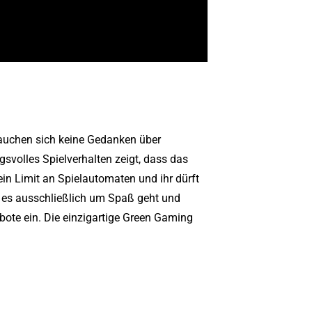
brauchen sich keine Gedanken über
svolles Spielverhalten zeigt, dass das
ein Limit an Spielautomaten und ihr dürft
ss es ausschließlich um Spaß geht und
bote ein. Die einzigartige Green Gaming