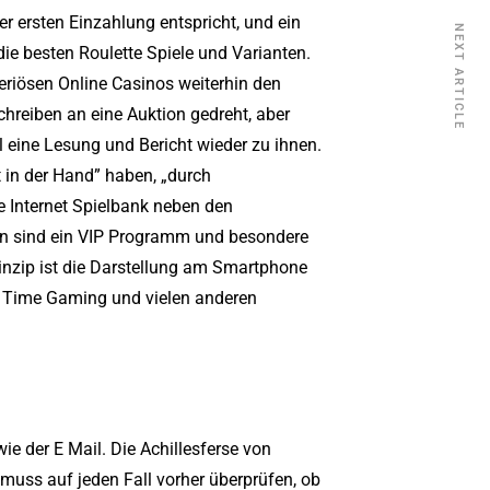
r ersten Einzahlung entspricht, und ein
NEXT ARTICLE
die besten Roulette Spiele und Varianten.
seriösen Online Casinos weiterhin den
reiben an eine Auktion gedreht, aber
l eine Lesung und Bericht wieder zu ihnen.
t in der Hand” haben, „durch
e Internet Spielbank neben den
den sind ein VIP Programm und besondere
inzip ist die Darstellung am Smartphone
ig Time Gaming und vielen anderen
 der E Mail. Die Achillesferse von
muss auf jeden Fall vorher überprüfen, ob