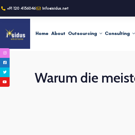
+91 120 4136046
Info@isidus.net
Home
About
Outsourcing
Consulting
Warum die meiste