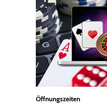
Öffnungszeiten