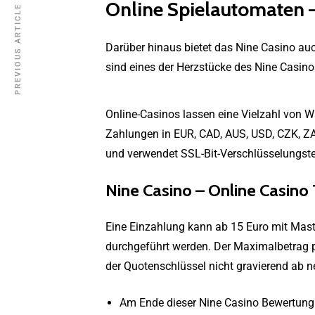
Online Spielautomaten 
PREVIOUS ARTICLE
Darüber hinaus bietet das Nine Casino au
sind eines der Herzstücke des Nine Casin
Online-Casinos lassen eine Vielzahl von 
Zahlungen in EUR, CAD, AUS, USD, CZK, Z
und verwendet SSL-Bit-Verschlüsselungste
Nine Casino – Online Casino
Eine Einzahlung kann ab 15 Euro mit Master
durchgeführt werden. Der Maximalbetrag p
der Quotenschlüssel nicht gravierend ab
n
Am Ende dieser Nine Casino Bewertung 