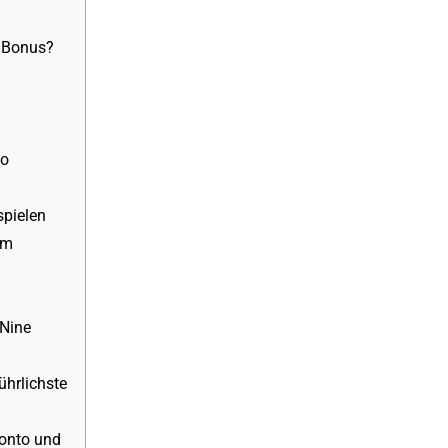
o Bonus?
no
spielen
im
 Nine
hrlichste
Konto und