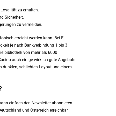
oyalität zu erhalten.
nd Sicherheit.
ögerungen zu vermeiden.
fonisch erreicht werden kann. Bei E-
igkeit je nach Bankverbindung 1 bis 3
pielbibliothek von mehr als 6000
 Casino auch einige wirklich gute Angebote
m dunklen, schlichten Layout und einem
?
 kann einfach den Newsletter abonnieren
Deutschland und Österreich erreichbar.