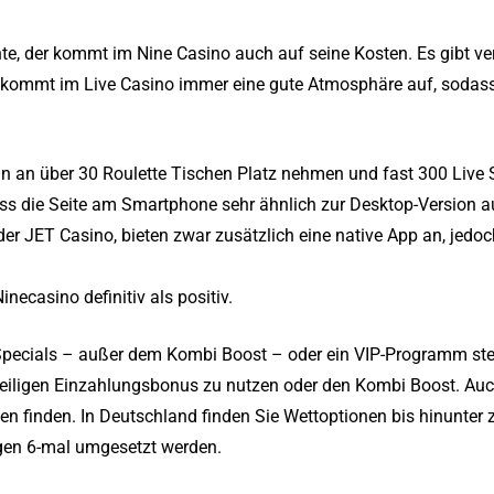
hte, der kommt im Nine Casino auch auf seine Kosten. Es gibt v
 kommt im Live Casino immer eine gute Atmosphäre auf, sodass
n an über 30 Roulette Tischen Platz nehmen und fast 300 Live S
ss die Seite am Smartphone sehr ähnlich zur Desktop-Version a
der JET Casino, bieten zwar zusätzlich eine native App an, jedoc
ecasino definitiv als positiv.
 Specials – außer dem Kombi Boost – oder ein VIP-Programm ste
iteiligen Einzahlungsbonus zu nutzen oder den Kombi Boost. Au
en finden. In Deutschland finden Sie Wettoptionen bis hinunter
gen 6-mal umgesetzt werden.