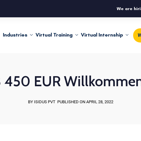
We are hiri
Industries
Virtual Training
Virtual Internship
W
23 450 EUR Willkommen
BY ISIDUS PVT
PUBLISHED ON APRIL 28, 2022