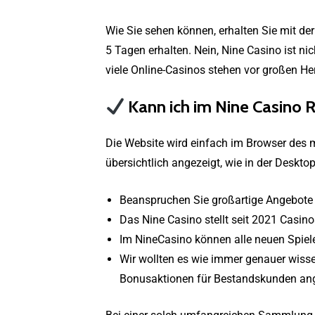
Wie Sie sehen können, erhalten Sie mit der
5 Tagen erhalten. Nein, Nine Casino ist ni
viele Online-Casinos stehen vor großen He
Kann ich im Nine Casino R
Die Website wird einfach im Browser des 
übersichtlich angezeigt, wie in der Deskto
Beanspruchen Sie großartige Angebote f
Das Nine Casino stellt seit 2021 Casin
Im NineCasino können alle neuen Spiel
Wir wollten es wie immer genauer wiss
Bonusaktionen für Bestandskunden an