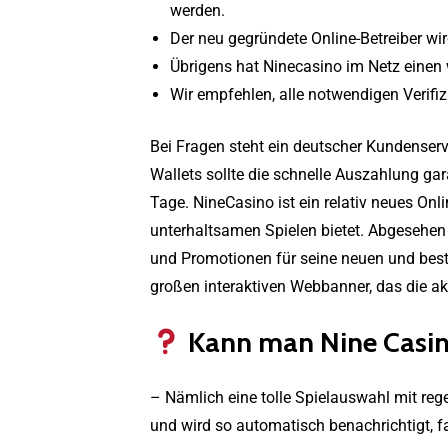
werden.
Der neu gegründete Online-Betreiber wi
Übrigens hat Ninecasino im Netz einen w
Wir empfehlen, alle notwendigen Verif
Bei Fragen steht ein deutscher Kundenservi
Wallets sollte die schnelle Auszahlung ga
Tage. NineCasino ist ein relativ neues Onl
unterhaltsamen Spielen bietet. Abgesehen v
und Promotionen für seine neuen und best
großen interaktiven Webbanner, das die ak
Kann man Nine Casino
– Nämlich eine tolle Spielauswahl mit re
und wird so automatisch benachrichtigt, f