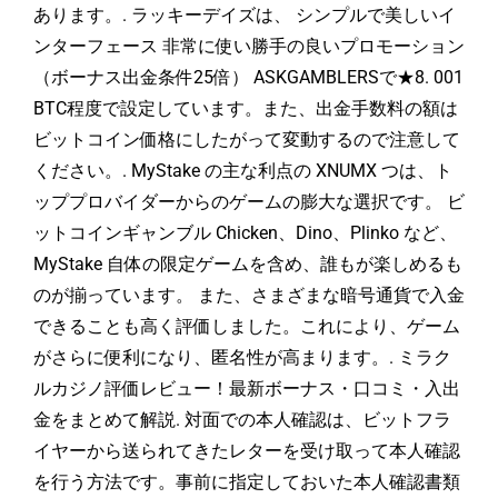
あります。. ラッキーデイズは、 シンプルで美しいイ
ンターフェース 非常に使い勝手の良いプロモーション
（ボーナス出金条件25倍） ASKGAMBLERSで★8. 001
BTC程度で設定しています。また、出金手数料の額は
ビットコイン価格にしたがって変動するので注意して
ください。. MyStake の主な利点の XNUMX つは、ト
ッププロバイダーからのゲームの膨大な選択です。
ビ
ットコインギャンブル
Chicken、Dino、Plinko など、
MyStake 自体の限定ゲームを含め、誰もが楽しめるも
のが揃っています。 また、さまざまな暗号通貨で入金
できることも高く評価しました。これにより、ゲーム
がさらに便利になり、匿名性が高まります。. ミラク
ルカジノ評価レビュー！最新ボーナス・口コミ・入出
金をまとめて解説. 対面での本人確認は、ビットフラ
イヤーから送られてきたレターを受け取って本人確認
を行う方法です。事前に指定しておいた本人確認書類