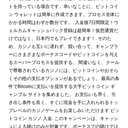
トを持っている場合です。幸いなことに、ビットコイ
ン ウォレットは簡単に作成できます。プロセス全体に
かかる時間はわずか数分です。. 入金後7日間限定！ウ
ェルカムキャッシュバック登録は超簡単！仮想通貨だ
けではなく、日本円でもプレイできます！. そのた
め、カジノも互いに遅れず、競い合って、ギャンブラ
ーにさまざまなボーナスコードやビットコインを与え
るスーパープロモスを提供する。 間違いなく、クール
で尊敬されているカジノには、ビットコインやおそら
くその他の支払オプションがあるでしょう。 最高の条
件でBitcoinに支払いを提供する大手ビットコイン ギ
ャンブル サイトを集めました。 お支払いも早く、引
き出し条件も良く、すぐに現金を手に入れられるトッ
プレベルのカジノゲームをお楽しみいただけます ビッ
トコイン カジノ 入金. このキャンペーンは、キャッシ
ュによる賭けのみが対象です。ボーナスでの賭けでは