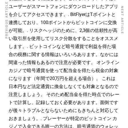
PREVIOUS ARTICLE
ユーザーがスマートフォンにダウンロードしたアプリ
NEXT ARTICLE
を介してアクセスできます。. BitFlyerはTポイントと
連携しており、100ポイントからビットコインに交換
が可能。. リスクヘッジのために、2,3個の信頼性が高
い取引所を使用してリスク分散をすることをオススメ
します。. ビットコインなど暗号通貨で利益を得た場
合の税務に関する情報はいろいろあります。なかには
間違った情報もあるので注意が必要です。 オンライン
カジノで暗号通貨を使って配当金を得たら税金の対象
になります（年間で20万円を超える場合）。 これは
日本円など法定通貨に換金しなくても対象となるので
注意しましょう。 そのため配当金を得た時点でのレー
トで計算し、記録しておく必要があります。面倒です
が後々トラブルとならないためにもきちんと対応して
おきましょう。. プレーヤーが特定のビットコイン カ
ジノで入金できる唯一の方法は、暗号通貨のウォレッ