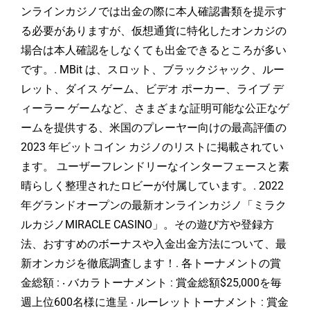
ンラインカジノでは出金の際に本人確認書類を提示す
る必要がありますが、仮想通貨に特化したオンカジの
場合は本人確認をしなくても出金できるところが多い
です。. MBit は、スロット、ブラックジャック、ルー
レット、ダイス ゲーム、ビデオ ポーカー、ライブ デ
ィーラー ゲームなど、さまざまな証明可能な公正なゲ
ームを提供する、米国のプレーヤー向けの最高評価の
2023 年ビットコイン カジノのリストに掲載されてい
ます。 ユーザーフレンドリーなインターフェースと素
晴らしく整理されたロビーが付属しています。. 2022
年グランドオープンの最新オンラインカジノ「ミラク
ルカジノMIRACLE CASINO」。その遊び方や登録方
法、おすすめのボーナスや入金出金方法について、最
新オンカジを徹底調査します！. 各トーナメントの賞
金総額 : ‧ バカラトーナメント : 賞金総額$25,000を毎
週上位600名様に進呈 ‧ ルーレットトーナメント : 賞金