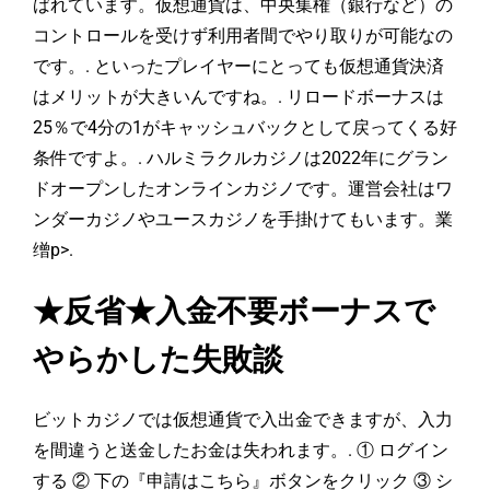
ばれています。仮想通貨は、中央集権（銀行など）の
コントロールを受けず利用者間でやり取りが可能なの
です。. といったプレイヤーにとっても仮想通貨決済
はメリットが大きいんですね。. リロードボーナスは
25％で4分の1がキャッシュバックとして戻ってくる好
条件ですよ。. ハルミラクルカジノは2022年にグラン
ドオープンしたオンラインカジノです。運営会社はワ
ンダーカジノやユースカジノを手掛けてもいます。業
缯p>.
★反省★入金不要ボーナスで
やらかした失敗談
ビットカジノでは仮想通貨で入出金できますが、入力
を間違うと送金したお金は失われます。. ① ログイン
する ② 下の『申請はこちら』ボタンをクリック ③ シ