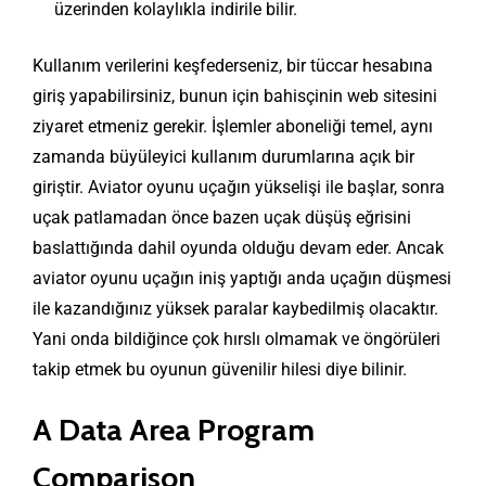
üzerinden kolaylıkla indirile bilir.
Kullanım verilerini keşfederseniz, bir tüccar hesabına
giriş yapabilirsiniz, bunun için bahisçinin web sitesini
ziyaret etmeniz gerekir. İşlemler aboneliği temel, aynı
zamanda büyüleyici kullanım durumlarına açık bir
giriştir. Aviator oyunu uçağın yükselişi ile başlar, sonra
uçak patlamadan önce bazen uçak düşüş eğrisini
baslattığında dahil oyunda olduğu devam eder. Ancak
aviator oyunu uçağın iniş yaptığı anda uçağın düşmesi
ile kazandığınız yüksek paralar kaybedilmiş olacaktır.
Yani onda bildiğince çok hırslı olmamak ve öngörüleri
takip etmek bu oyunun güvenilir hilesi diye bilinir.
A Data Area Program
Comparison