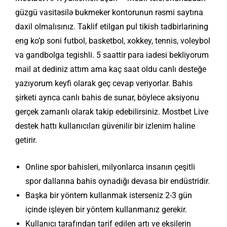
güzgü vasitəsilə bukmeker kontorunun rəsmi saytına
daxil olmalısınız. Taklif etilgan pul tikish tadbirlarining
eng ko’p soni futbol, basketbol, xokkey, tennis, voleybol
va gandbolga tegishli. 5 saattir para iadesi bekliyorum
mail at dediniz attım ama kaç saat oldu canlı desteğe
yazıyorum keyfi olarak geç cevap veriyorlar. Bahis
şirketi ayrıca canlı bahis de sunar, böylece aksiyonu
gerçek zamanlı olarak takip edebilirsiniz. Mostbet Live
destek hattı kullanıcıları güvenilir bir izlenim haline
getirir.
Online spor bahisleri, milyonlarca insanın çeşitli
spor dallarına bahis oynadığı devasa bir endüstridir.
Başka bir yöntem kullanmak isterseniz 2-3 gün
içinde işleyen bir yöntem kullanmanız gerekir.
Kullanıcı tarafından tarif edilen artı ve eksilerin