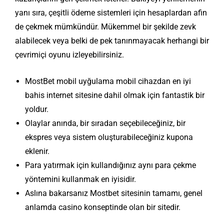
yanı sıra, çeşitli ödeme sistemleri için hesaplardan afin
de çekmek mümkündür. Mükemmel bir şekilde zevk
alabilecek veya belki de pek tanınmayacak herhangi bir
çevrimiçi oyunu izleyebilirsiniz.
MostBet mobil uyğulama mobil cihazdan en iyi
bahis internet sitesine dahil olmak için fantastik bir
yoldur.
Olaylar anında, bir sıradan seçebileceğiniz, bir
ekspres veya sistem oluşturabileceğiniz kupona
eklenir.
Para yatırmak için kullandığınız aynı para çekme
yöntemini kullanmak en iyisidir.
Aslına bakarsanız Mostbet sitesinin tamamı, genel
anlamda casino konseptinde olan bir sitedir.