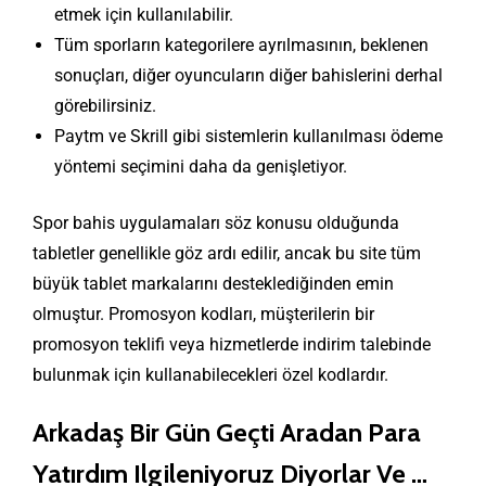
etmek için kullanılabilir.
Tüm sporların kategorilere ayrılmasının, beklenen
sonuçları, diğer oyuncuların diğer bahislerini derhal
görebilirsiniz.
Paytm ve Skrill gibi sistemlerin kullanılması ödeme
yöntemi seçimini daha da genişletiyor.
Spor bahis uygulamaları söz konusu olduğunda
tabletler genellikle göz ardı edilir, ancak bu site tüm
büyük tablet markalarını desteklediğinden emin
olmuştur. Promosyon kodları, müşterilerin bir
promosyon teklifi veya hizmetlerde indirim talebinde
bulunmak için kullanabilecekleri özel kodlardır.
Arkadaş Bir Gün Geçti Aradan Para
Yatırdım Ilgileniyoruz Diyorlar Ve …