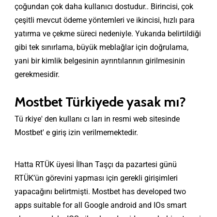
çoğundan çok daha kullanıcı dostudur.. Birincisi, çok
çeşitli mevcut ödeme yöntemleri ve ikincisi, hızlı para
yatırma ve çekme süreci nedeniyle. Yukarıda belirtildiği
gibi tek sınırlama, büyük meblağlar için doğrulama,
yani bir kimlik belgesinin ayrıntılarının girilmesinin
gerekmesidir.
Mostbet Türkiyede yasak mı?
Tü rkiye' den kullanı cı ları in resmi web sitesinde
Mostbet' e giriş izin verilmemektedir.
Hatta RTÜK üyesi İlhan Taşçı da pazartesi günü
RTÜK’ün görevini yapması için gerekli girişimleri
yapacağını belirtmişti. Mostbet has developed two
apps suitable for all Google android and IOs smart