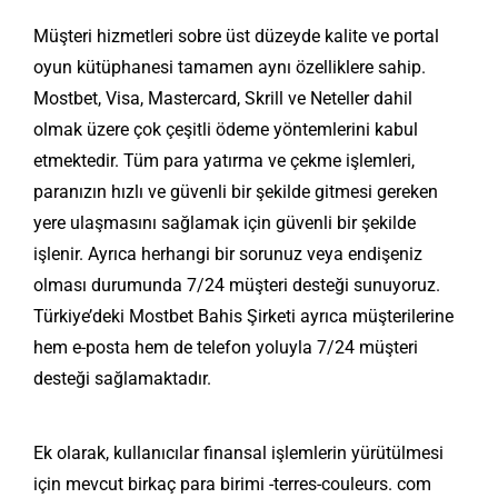
Müşteri hizmetleri sobre üst düzeyde kalite ve portal
oyun kütüphanesi tamamen aynı özelliklere sahip.
Mostbet, Visa, Mastercard, Skrill ve Neteller dahil
olmak üzere çok çeşitli ödeme yöntemlerini kabul
etmektedir. Tüm para yatırma ve çekme işlemleri,
paranızın hızlı ve güvenli bir şekilde gitmesi gereken
yere ulaşmasını sağlamak için güvenli bir şekilde
işlenir. Ayrıca herhangi bir sorunuz veya endişeniz
olması durumunda 7/24 müşteri desteği sunuyoruz.
Türkiye’deki Mostbet Bahis Şirketi ayrıca müşterilerine
hem e-posta hem de telefon yoluyla 7/24 müşteri
desteği sağlamaktadır.
Ek olarak, kullanıcılar finansal işlemlerin yürütülmesi
için mevcut birkaç para birimi -terres-couleurs. com