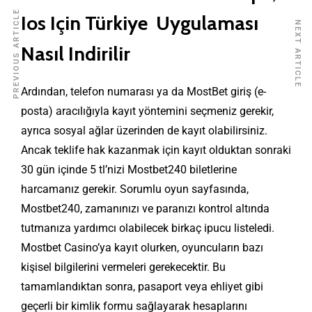
PREVIOUS ARTICLE
Ios Için Türkiye ️ Uygulaması
NEXT ARTICLE
Nasıl Indirilir
Ardından, telefon numarası ya da MostBet giriş (e-
posta) aracılığıyla kayıt yöntemini seçmeniz gerekir,
ayrıca sosyal ağlar üzerinden de kayıt olabilirsiniz.
Ancak teklife hak kazanmak için kayıt olduktan sonraki
30 gün içinde 5 tl’nizi Mostbet240 biletlerine
harcamanız gerekir. Sorumlu oyun sayfasında,
Mostbet240, zamanınızı ve paranızı kontrol altında
tutmanıza yardımcı olabilecek birkaç ipucu listeledi.
Mostbet Casino’ya kayıt olurken, oyuncuların bazı
kişisel bilgilerini vermeleri gerekecektir. Bu
tamamlandıktan sonra, pasaport veya ehliyet gibi
geçerli bir kimlik formu sağlayarak hesaplarını