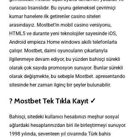
curacao lisanslıdır. Bu oyunu geleneksel çevrimiçi
kumar hanelere ilk getirenler casino siteleri
arasındayız. Mostbet’in mobil casino versiyonu,
HTML5 ve durante yeni teknolojiler sayesinde iOS,
Android empieza Home windows akıllı telefonlarla
çalışır. Mostbet, daimi oyuncuların çıkarlarıyla
ilgilenmeye devam ediyor, bu yüzden bahisçi sürekli
olarak çok sayıda promosyon sunuyor. Bunlar sürekli
olarak değişmekte, bu sebeple Mostbet. apresentando
sitesinde her zaman ilginç bir şeyler bulunabilir.
? Mostbet Tek Tıkla Kayıt ✓
Bahisçi, sitedeki kullanıcı hesabınızı meşhur sosyal
ağlardaki hesaplarınızdan biri ile birleştirmeyi sunuyor.
1998 yılında, seventeen yıl civarında Türk bahis