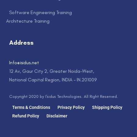
Software Engineering Training
Architecture Training
Address
Info@isidus.net
12 Av, Gaur City 2, Greater Noida-West,
National Capital Region, INDIA – IN.201009
Copyright 2020 by I'sidus Technologies. All Right Reserved.
Terms & Conditions
Privacy Policy
Shipping Policy
Refund Policy
Disclaimer