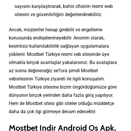
sayısını karşılaştırarak, bahis ofisinin resmi web
sitesini ve güvenilirliğini değerlendirebiliriz.
Ancak, müşteriler hesap girebilir ve engelleme
konusunda endişelenmeyebilir. Anonim olarak,
kesintisiz kullanılabilirlik sağlayan uygulamalara
yüklenir. Mostbet Türkiye resmi veb sitesinde üye
olmakla birçok avantajlar yakalarsınız. Bu avatajlara
az sonra değineceğiz se?ora şimdi Mostbet
vebsitesinin Türkiye ziyareti ile ilgili konuşalım.
Mostbet Türkiye sitesine bizim öngördüğümüze göre
dünyanın birçok yerinden daha fazla giriş yapılıyor.
Hem de Mostbet sitesi gibi siteler olduğu müddetçe
daha da çok ilgi görmeye devam edecektir.
Mostbet Indir Android Os Apk,