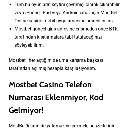
Tüm bu oyunların keyfini çevrimiçi olarak çıkarabilir
veya iPhone, iPad veya Android cihaz için MostBet
Online casino mobil uygulamasını indirebilirsiniz.
Mostbet güncel giriş adresine erişmeden önce BTK
tarafından kısıtlamalara tabi tutulacağınızı
söyleyebilirim.
Mostbet’i her açtığım de uma karşıma başkası
tarafından açılmış hesapla karşılaşıyorum.
Mostbet Casino Telefon
Numarası Eklenmiyor, Kod
Gelmiyor!
MostBet’te afin de yatırmak ve çekmek, benzerlerinin