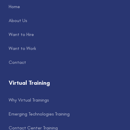
Home
About Us
Want to Hire
Want to Work
Contact
Virtual Training
Why Virtual Trainings
Emerging Technologies Training
Contact Center Training