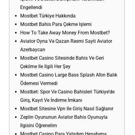
Engellendi
Mostbet Türkiye Hakkında
Mostbet Bahis Para Çekme Işlemi
How To Take Away Money From Mostbet?
Aviator Oyna Və Qazan Rəsmi Sayti Aviator
Azerbaycan
Mostbet Casino Sitesinde Bahis Ve Geri
Çekilme Ile Ilgili Her Şey
Mostbet Casino Large Bass Splash Altın Balık
Ödemesi Vermedi
Mostbet: Spor Ve Casino Bahisleri Türkiye’de
Giriş, Kayıt Ve İndirme İmkanı
Mostbet Sitesine Vpn Ile Giriş Nasıl Sağlanır
Zeplin Oyununun Aviator Bahis Oyunuyla
Ilgisini Öğrenelim
Mostbet Casino Para Yatırdım Hesabıma