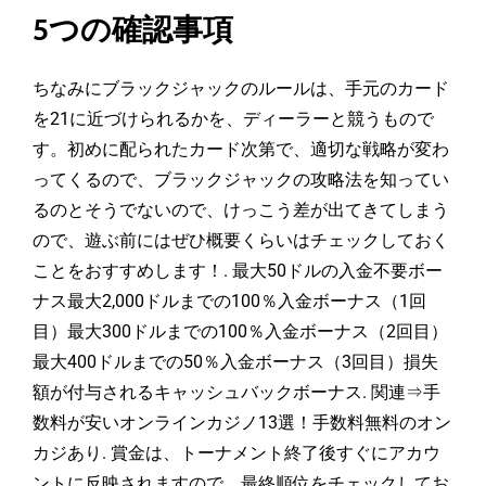
5つの確認事項
ちなみにブラックジャックのルールは、手元のカード
を21に近づけられるかを、ディーラーと競うもので
す。初めに配られたカード次第で、適切な戦略が変わ
ってくるので、ブラックジャックの攻略法を知ってい
るのとそうでないので、けっこう差が出てきてしまう
ので、遊ぶ前にはぜひ概要くらいはチェックしておく
ことをおすすめします！. 最大50ドルの入金不要ボー
ナス最大2,000ドルまでの100％入金ボーナス（1回
目）最大300ドルまでの100％入金ボーナス（2回目）
最大400ドルまでの50％入金ボーナス（3回目）損失
額が付与されるキャッシュバックボーナス. 関連⇒手
数料が安いオンラインカジノ13選！手数料無料のオン
カジあり. 賞金は、トーナメント終了後すぐにアカウ
ントに反映されますので、最終順位をチェックしてお