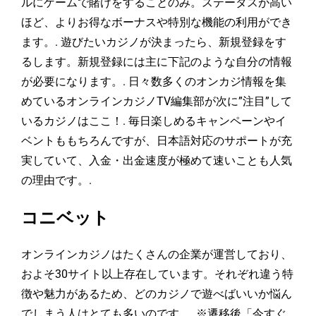
ルにゲームで賭けをすることのみ。ステータスが高い
ほど、よりお得なボーナスや特別な機能の利用ができ
ます。. 遊びたいカジノが決まったら、新規登録をす
るします。新規登録には主に下記のような自分の情報
が必要になります。. 日々数多くのオンカジ情報を集
めているオンラインカジノTV編集部が次に”注目”して
いるカジノはここ！. 毎日楽しめるキャンペーンやイ
ベントももちろんですが、日本語対応のサポートが充
実していて、入金・出金速度が極めて速いことも人気
の理由です。.
コニベット
オンラインカジノはたくさんの企業が運営しており、
およそ30サイト以上存在しています。それぞれ違う特
徴や魅力があるため、どのカジノで遊べばいいか悩ん
でしまう人はとても多いのです。. ※遷移後「今すぐ