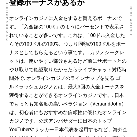
登録ボーナスがあるか
PREVIOUS ARTICLE
NEXT ARTICLE
オンラインカジノに入金をすると貰えるボーナスで
す。「入金額の100%」のようにパーセントで表示さ
れていることが多いです。これは、100ドル入金した
らその100ドルの100%、つまり同額の100ドルをボー
ナスとしてもらえるという事です。. カジノシークレ
ットは、使いやすい部分もあるけど前にサポートとの
やり取りで確認取りたかったらライブチャット対応時
間外で.
オンラインカジノのラインナップを見る
ゴー
ルドラッシュカジノとは、最大3回の入金ボーナスを
獲得することができるオンラインカジノです。. 日本
でもっとも知名度の高いベラジョン（VeraandJohn）
は、初心者にもおすすめな信頼性に優れたオンライン
カジノです。公式アンバサダーに日本のトップ
YouTuberやサッカー日本代表を起用するなど、海外企