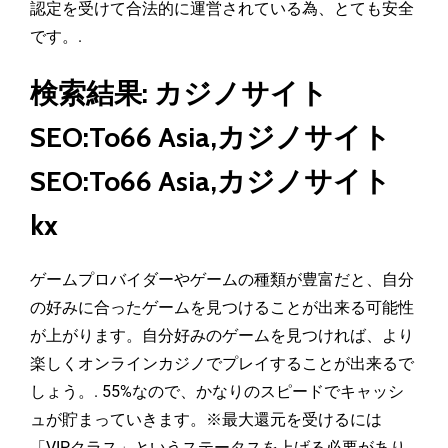
認定を受けて合法的に運営されている為、とても安全
です。.
検索結果: カジノサイト
SEO:To66 Asia,カジノサイト
SEO:To66 Asia,カジノサイト
kx
ゲームプロバイダーやゲームの種類が豊富だと、自分
の好みに合ったゲームを見つけることが出来る可能性
が上がります。自分好みのゲームを見つければ、より
楽しくオンラインカジノでプレイすることが出来るで
しょう。. 55%なので、かなりのスピードでキャッシ
ュが貯まっていきます。※最大還元を受けるには
「VIPクラス」というステータスを上げる必要があり