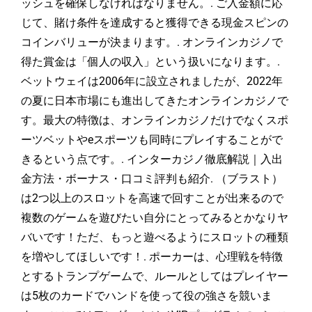
ッシュを確保しなければなりません。. ご入金額に応
じて、賭け条件を達成すると獲得できる現金スピンの
コインバリューが決まります。. オンラインカジノで
得た賞金は「個人の収入」という扱いになります。.
ベットウェイは2006年に設立されましたが、2022年
の夏に日本市場にも進出してきたオンラインカジノで
す。最大の特徴は、オンラインカジノだけでなくスポ
ーツベットやeスポーツも同時にプレイすることがで
きるという点です。. インターカジノ徹底解説｜入出
金方法・ボーナス・口コミ評判も紹介. （ブラスト）
は2つ以上のスロットを高速で回すことが出来るので
複数のゲームを遊びたい自分にとってみるとかなりヤ
バいです！ただ、もっと遊べるようにスロットの種類
を増やしてほしいです！. ポーカーは、心理戦を特徴
とするトランプゲームで、ルールとしてはプレイヤー
は5枚のカードでハンドを使って役の強さを競いま