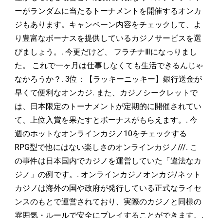
ーがランダムに当たるトーナメントを開催するオンカ
ジもあります。キャンペーン内容をチェックして、よ
り豊富なボーナスを提供しているカジノサービスを選
びましょう。. 今更だけど、 フラチナⅢになっりまし
た。 これで一ヶ月は仕事しなくても生活できるんじゃ
なかろうか？. 3位：【ラッキーニッキー】銀行送金が
早くて便利なオンカジ. また、カジノシークレットで
は、日本限定のトーナメントが定期的に開催されてい
て、上位入賞を果たすとボーナスがもらえます。.
今
週のホットなオンラインカジノ10をチェックする
RPG型で他にはない楽しさのオンラインカジノ///. こ
の事件は日本国内でカジノを運営していた「違法なカ
ジノ」の例です。. オンラインカジノオンカジ/ネット
カジノは海外の国や政府が発行している正式なライセ
ンスのもとで運営されており、実際のカジノと同様の
雰囲気・ルールで安全にプレイすることができます。.