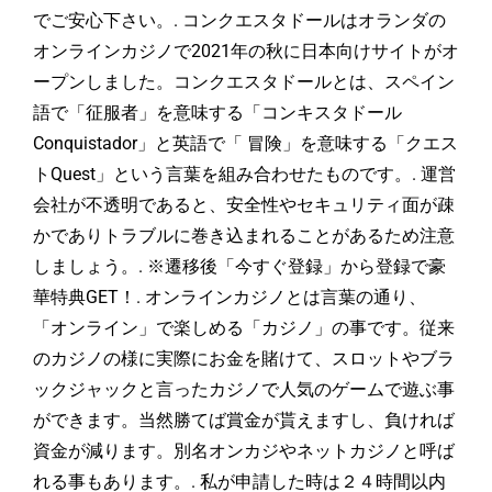
でご安心下さい。. コンクエスタドールはオランダの
オンラインカジノで2021年の秋に日本向けサイトがオ
ープンしました。コンクエスタドールとは、スペイン
語で「征服者」を意味する「コンキスタドール
Conquistador」と英語で「 冒険」を意味する「クエス
トQuest」という言葉を組み合わせたものです。. 運営
会社が不透明であると、安全性やセキュリティ面が疎
かでありトラブルに巻き込まれることがあるため注意
しましょう。. ※遷移後「今すぐ登録」から登録で豪
華特典GET！. オンラインカジノとは言葉の通り、
「オンライン」で楽しめる「カジノ」の事です。従来
のカジノの様に実際にお金を賭けて、スロットやブラ
ックジャックと言ったカジノで人気のゲームで遊ぶ事
ができます。当然勝てば賞金が貰えますし、負ければ
資金が減ります。別名オンカジやネットカジノと呼ば
れる事もあります。. 私が申請した時は２４時間以内