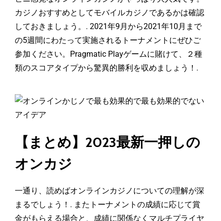
カジノおすすめとしてモバイルカジノであるかは確認
しておきましょう。. 2021年9月から2021年10月まで
の5週間にわたって実施されるトーナメントにぜひご
参加ください。Pragmatic Playゲームに賭けて、２種
類のスコアタイプから驚異的勝利を収めましょう！.
【まとめ】2023最新一押しの
オンカジ
一通り、読めばオンラインカジノについての理解が深
まるでしょう！. またトーナメントの成績に応じて賞
金がもらえる場合と、成績に関係なくマルチプライヤ