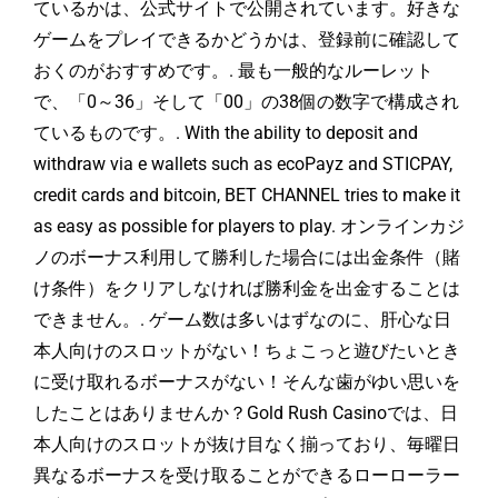
ているかは、公式サイトで公開されています。好きな
ゲームをプレイできるかどうかは、登録前に確認して
おくのがおすすめです。. 最も一般的なルーレット
で、「0～36」そして「00」の38個の数字で構成され
ているものです。. With the ability to deposit and
withdraw via e wallets such as ecoPayz and STICPAY,
credit cards and bitcoin, BET CHANNEL tries to make it
as easy as possible for players to play. オンラインカジ
ノのボーナス利用して勝利した場合には出金条件（賭
け条件）をクリアしなければ勝利金を出金することは
できません。. ゲーム数は多いはずなのに、肝心な日
本人向けのスロットがない！ちょこっと遊びたいとき
に受け取れるボーナスがない！そんな歯がゆい思いを
したことはありませんか？Gold Rush Casinoでは、日
本人向けのスロットが抜け目なく揃っており、毎曜日
異なるボーナスを受け取ることができるローローラー