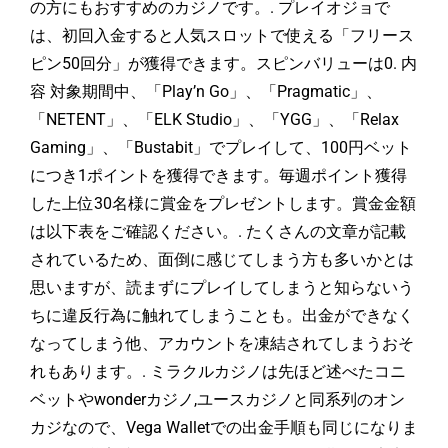
の方にもおすすめのカジノです。. プレイオジョで
は、初回入金すると人気スロットで使える「フリース
ピン50回分」が獲得できます。スピンバリューは0. 内
容 対象期間中、「Play’n Go」、「Pragmatic」、
「NETENT」、「ELK Studio」、「YGG」、「Relax
Gaming」、「Bustabit」でプレイして、100円ベット
につき1ポイントを獲得できます。毎週ポイント獲得
した上位30名様に賞金をプレゼントします。賞金金額
は以下表をご確認ください。. たくさんの文章が記載
されているため、面倒に感じてしまう方も多いかとは
思いますが、読まずにプレイしてしまうと知らないう
ちに違反行為に触れてしまうことも。出金ができなく
なってしまう他、アカウントを凍結されてしまうおそ
れもあります。. ミラクルカジノは先ほど述べたコニ
ベットやwonderカジノ,ユースカジノと同系列のオン
カジなので、Vega Walletでの出金手順も同じになりま