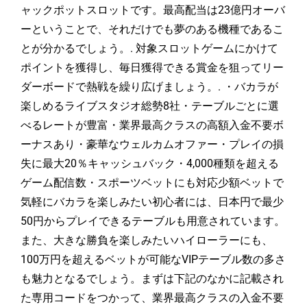
ャックポットスロットです。最高配当は23億円オーバ
ーということで、それだけでも夢のある機種であるこ
とが分かるでしょう。. 対象スロットゲームにかけて
ポイントを獲得し、毎日獲得できる賞金を狙ってリー
ダーボードで熱戦を繰り広げましょう。. ・バカラが
楽しめるライブスタジオ総勢8社・テーブルごとに選
べるレートが豊富・業界最高クラスの高額入金不要ボ
ーナスあり・豪華なウェルカムオファー・プレイの損
失に最大20％キャッシュバック・4,000種類を超える
ゲーム配信数・スポーツベットにも対応少額ベットで
気軽にバカラを楽しみたい初心者には、日本円で最少
50円からプレイできるテーブルも用意されています。
また、大きな勝負を楽しみたいハイローラーにも、
100万円を超えるベットが可能なVIPテーブル数の多さ
も魅力となるでしょう。まずは下記のなかに記載され
た専用コードをつかって、業界最高クラスの入金不要