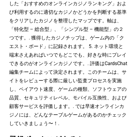
した「おすすめのオンラインカジノランキング」およ
び利用するのに適切なカジノかどうかを判断する基準
をクリアしたカジノを整理したマップです。軸は、
「特化型 – 総合型」、「シンプル型 – 機能型」の２
つです。. 獲得したカジノチップは、ゲーム内の「ク
エスト・ボード」に記録されます。 5. ネット環境と
端末さえあればいつでもどこでも、好きな時にプレイ
できるのがオンラインカジノです。. 評価はCardsChat
編集チームによって決定されます。このチームは、サ
イトをレビューする際に厳しい監査プロセスを実施
し、ペイアウト速度、ゲームの種類、ソフトウェアの
品質、セキュリティレベル、モバイル互換性、および
顧客サービスを評価します。. では早速オンラインカ
ジノには、どんなテーブルゲームがあるのかチェック
していきましょう〜！.