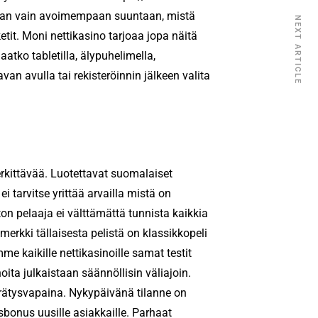
an vain avoimempaan suuntaan, mistä
NEXT ARTICLE
it. Moni nettikasino tarjoaa jopa näitä
atko tabletilla, älypuhelimella,
tavan avulla tai rekisteröinnin jälkeen valita
rkittävää. Luotettavat suomalaiset
i tarvitse yrittää arvailla mistä on
on pelaaja ei välttämättä tunnista kaikkia
erkki tällaisesta pelistä on klassikkopeli
e kaikille nettikasinoille samat testit
oita julkaistaan säännöllisin väliajoin.
errätysvapaina. Nykypäivänä tilanne on
sbonus uusille asiakkaille. Parhaat