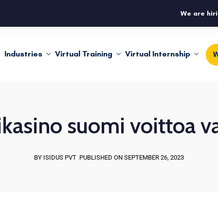
We are hiri
Industries
Virtual Training
Virtual Internship
W
ikasino suomi voittoa v
BY ISIDUS PVT
PUBLISHED ON SEPTEMBER 26, 2023