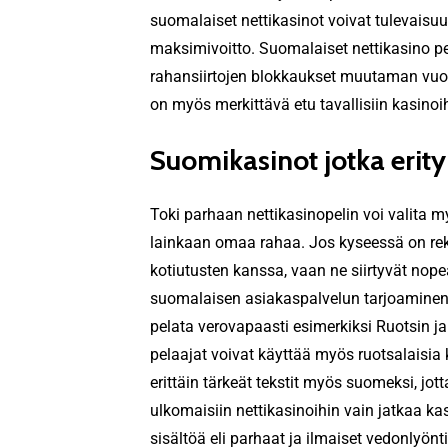
suomalaiset nettikasinot voivat tulevaisuu
maksimivoitto. Suomalaiset nettikasino pel
rahansiirtojen blokkaukset muutaman vuode
on myös merkittävä etu tavallisiin kasinoih
Suomikasinot jotka erity
Toki parhaan nettikasinopelin voi valita 
lainkaan omaa rahaa. Jos kyseessä on rekis
kotiutusten kanssa, vaan ne siirtyvät nope
suomalaisen asiakaspalvelun tarjoaminen k
pelata verovapaasti esimerkiksi Ruotsin j
pelaajat voivat käyttää myös ruotsalaisia k
erittäin tärkeät tekstit myös suomeksi, jo
ulkomaisiin nettikasinoihin vain jatkaa 
sisältöä eli parhaat ja ilmaiset vedonlyönt