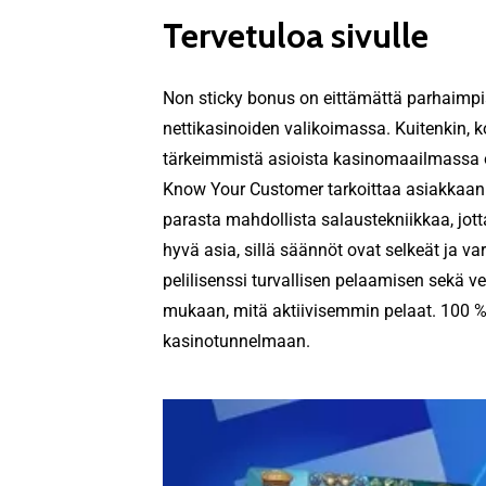
Tervetuloa sivulle
Non sticky bonus on eittämättä parhaimpia
nettikasinoiden valikoimassa. Kuitenkin, 
tärkeimmistä asioista kasinomaailmassa ova
Know Your Customer tarkoittaa asiakkaan t
parasta mahdollista salaustekniikkaa, jott
hyvä asia, sillä säännöt ovat selkeät ja v
pelilisenssi turvallisen pelaamisen sekä v
mukaan, mitä aktiivisemmin pelaat. 100 % 
kasinotunnelmaan.