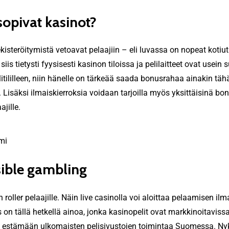
 sopivat kasinot?
rekisteröitymistä vetoavat pelaajiin – eli luvassa on nopeat koti
s tietysti fyysisesti kasinon tiloissa ja pelilaitteet ovat usein s
tililleen, niin hänelle on tärkeää saada bonusrahaa ainakin tä
Lisäksi ilmaiskierroksia voidaan tarjoilla myös yksittäisinä bonuk
jille.
ible gambling
roller pelaajille. Näin live casinolla voi aloittaa pelaamisen ilma
 on tällä hetkellä ainoa, jonka kasinopelit ovat markkinoitavi
än estämään ulkomaisten pelisivustojen toimintaa Suomessa. 