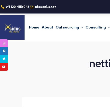
+91 120 4136046
Info@isidus.net
Home
About
Outsourcing
Consulting
nett