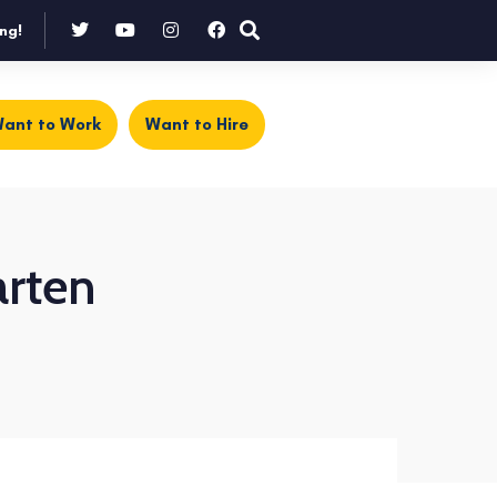
ng!
ant to Work
Want to Hire
arten