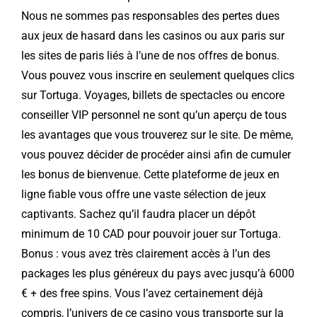
Nous ne sommes pas responsables des pertes dues
aux jeux de hasard dans les casinos ou aux paris sur
les sites de paris liés à l’une de nos offres de bonus.
Vous pouvez vous inscrire en seulement quelques clics
sur Tortuga. Voyages, billets de spectacles ou encore
conseiller VIP personnel ne sont qu’un aperçu de tous
les avantages que vous trouverez sur le site. De même,
vous pouvez décider de procéder ainsi afin de cumuler
les bonus de bienvenue. Cette plateforme de jeux en
ligne fiable vous offre une vaste sélection de jeux
captivants. Sachez qu’il faudra placer un dépôt
minimum de 10 CAD pour pouvoir jouer sur Tortuga.
Bonus : vous avez très clairement accès à l’un des
packages les plus généreux du pays avec jusqu’à 6000
€ + des free spins. Vous l’avez certainement déjà
compris, l’univers de ce casino vous transporte sur la