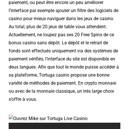
paiement, ou peut être encore un peu améliorer
l’interface par exemple ajouter un filtre des logiciels de
casino pour mieux naviguer dans les jeux de casino.
Au total, plus de 20 jeux de table vous attendent.
Actuellement, ne loupez pas ses 20 Free Spins de ce
bonus casino sans dépôt. Le dépôt et le retrait de
fonds sont effectués uniquement via des systèmes de
paiement vérifiés, l’interface du site est disponible en
deux langues. Afin que tout le monde puisse accéder à
sa plateforme, Tortuga casino propose une bonne
variété de méthodes de paiement. En crypto monnaie
ou avec de la monnaie classique, un très large choix
s’offre à vous.