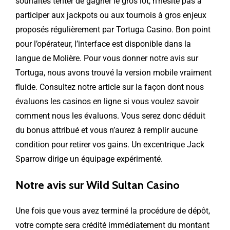
souhaites tenter de gagner le gros lot, n’hésite pas à
participer aux jackpots ou aux tournois à gros enjeux
proposés régulièrement par Tortuga Casino. Bon point
pour l’opérateur, l’interface est disponible dans la
langue de Molière. Pour vous donner notre avis sur
Tortuga, nous avons trouvé la version mobile vraiment
fluide. Consultez notre article sur la façon dont nous
évaluons les casinos en ligne si vous voulez savoir
comment nous les évaluons. Vous serez donc déduit
du bonus attribué et vous n’aurez à remplir aucune
condition pour retirer vos gains. Un excentrique Jack
Sparrow dirige un équipage expérimenté.
Notre avis sur Wild Sultan Casino
Une fois que vous avez terminé la procédure de dépôt,
votre compte sera crédité immédiatement du montant