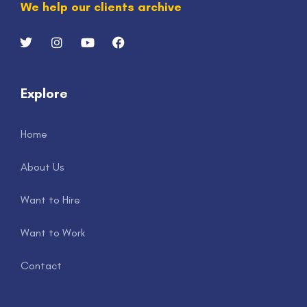
We help our clients archive
Explore
Home
About Us
Want to Hire
Want to Work
Contact