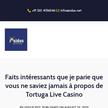
+91 120 4136046
Info@isidus.net
Faits intéressants que je parie que
vous ne saviez jamais à propos de
Tortuga Live Casino
BY ISIDUS PVT
PUBLISHED ON AUGUST 25, 2023