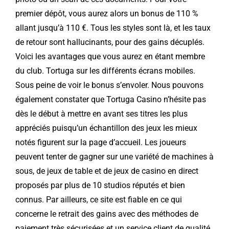
premier dépôt, vous aurez alors un bonus de 110 %
allant jusqu’à 110 €. Tous les styles sont là, et les taux
de retour sont hallucinants, pour des gains décuplés.
Voici les avantages que vous aurez en étant membre
du club. Tortuga sur les différents écrans mobiles.
Sous peine de voir le bonus s’envoler. Nous pouvons
également constater que Tortuga Casino n’hésite pas
dès le début à mettre en avant ses titres les plus
appréciés puisqu’un échantillon des jeux les mieux
notés figurent sur la page d’accueil. Les joueurs
peuvent tenter de gagner sur une variété de machines à
sous, de jeux de table et de jeux de casino en direct
proposés par plus de 10 studios réputés et bien
connus. Par ailleurs, ce site est fiable en ce qui
concerne le retrait des gains avec des méthodes de
paiement très sécurisées et un service client de qualité.