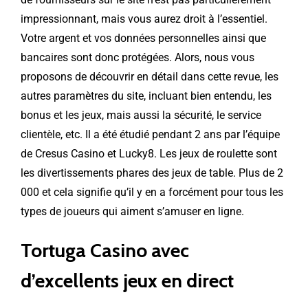
impressionnant, mais vous aurez droit à l’essentiel.
Votre argent et vos données personnelles ainsi que
bancaires sont donc protégées. Alors, nous vous
proposons de découvrir en détail dans cette revue, les
autres paramètres du site, incluant bien entendu, les
bonus et les jeux, mais aussi la sécurité, le service
clientèle, etc. Il a été étudié pendant 2 ans par l’équipe
de Cresus Casino et Lucky8. Les jeux de roulette sont
les divertissements phares des jeux de table. Plus de 2
000 et cela signifie qu’il y en a forcément pour tous les
types de joueurs qui aiment s’amuser en ligne.
Tortuga Casino avec
d’excellents jeux en direct