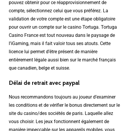
pouvez obtenir pour ce réapprovisionnement de
compte, sélectionnez celui que vous préférez. La
validation de votre compte est une étape obligatoire
pour ouvrir un compte sur le casino Tortuga. Tortuga
Casino France est tout nouveau dans le paysage de
l’iGaming, mais il fait valoir tous ses atouts. Cette
licence lui permet d’être présent de manière
entièrement légale aussi bien sur le marché français
que canadien, belge et suisse.
Délai de retrait avec paypal
Nous recommandons toujours au joueur d’examiner
les conditions et de vérifier le bonus directement sur le
site du casino/des sociétés de paris. Laquelle allez
vous choisir. Les jeux fonctionnent également de
manière impeccable sur les appareils mobiles, vous