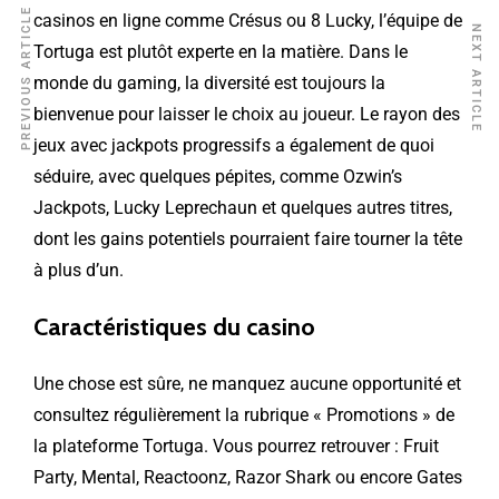
PREVIOUS ARTICLE
casinos en ligne comme Crésus ou 8 Lucky, l’équipe de
NEXT ARTICLE
Tortuga est plutôt experte en la matière. Dans le
monde du gaming, la diversité est toujours la
bienvenue pour laisser le choix au joueur. Le rayon des
jeux avec jackpots progressifs a également de quoi
séduire, avec quelques pépites, comme Ozwin’s
Jackpots, Lucky Leprechaun et quelques autres titres,
dont les gains potentiels pourraient faire tourner la tête
à plus d’un.
Caractéristiques du casino
Une chose est sûre, ne manquez aucune opportunité et
consultez régulièrement la rubrique « Promotions » de
la plateforme Tortuga. Vous pourrez retrouver : Fruit
Party, Mental, Reactoonz, Razor Shark ou encore Gates