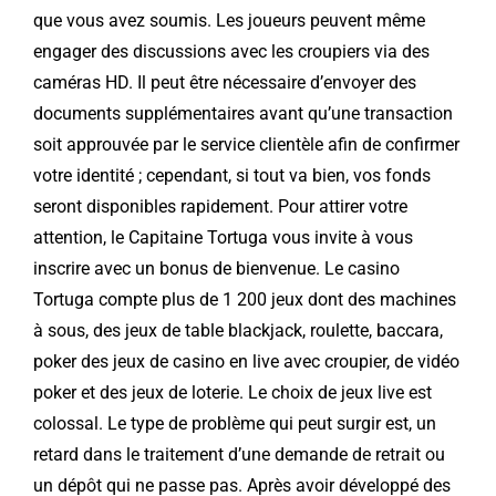
que vous avez soumis. Les joueurs peuvent même
engager des discussions avec les croupiers via des
caméras HD. Il peut être nécessaire d’envoyer des
documents supplémentaires avant qu’une transaction
soit approuvée par le service clientèle afin de confirmer
votre identité ; cependant, si tout va bien, vos fonds
seront disponibles rapidement. Pour attirer votre
attention, le Capitaine Tortuga vous invite à vous
inscrire avec un bonus de bienvenue. Le casino
Tortuga compte plus de 1 200 jeux dont des machines
à sous, des jeux de table blackjack, roulette, baccara,
poker des jeux de casino en live avec croupier, de vidéo
poker et des jeux de loterie. Le choix de jeux live est
colossal. Le type de problème qui peut surgir est, un
retard dans le traitement d’une demande de retrait ou
un dépôt qui ne passe pas. Après avoir développé des