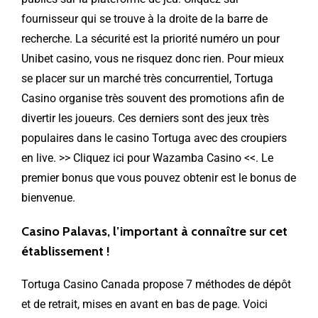
fournisseur qui se trouve à la droite de la barre de
recherche. La sécurité est la priorité numéro un pour
Unibet casino, vous ne risquez donc rien. Pour mieux
se placer sur un marché très concurrentiel, Tortuga
Casino organise très souvent des promotions afin de
divertir les joueurs. Ces derniers sont des jeux très
populaires dans le casino Tortuga avec des croupiers
en live. >> Cliquez ici pour Wazamba Casino <<. Le
premier bonus que vous pouvez obtenir est le bonus de
bienvenue.
Casino Palavas, l’important à connaître sur cet
établissement !
Tortuga Casino Canada propose 7 méthodes de dépôt
et de retrait, mises en avant en bas de page. Voici