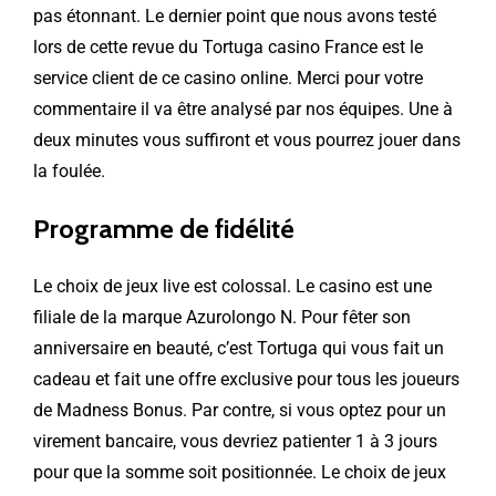
pas étonnant. Le dernier point que nous avons testé
lors de cette revue du Tortuga casino France est le
service client de ce casino online. Merci pour votre
commentaire il va être analysé par nos équipes. Une à
deux minutes vous suffiront et vous pourrez jouer dans
la foulée.
Programme de fidélité
Le choix de jeux live est colossal. Le casino est une
filiale de la marque Azurolongo N. Pour fêter son
anniversaire en beauté, c’est Tortuga qui vous fait un
cadeau et fait une offre exclusive pour tous les joueurs
de Madness Bonus. Par contre, si vous optez pour un
virement bancaire, vous devriez patienter 1 à 3 jours
pour que la somme soit positionnée. Le choix de jeux