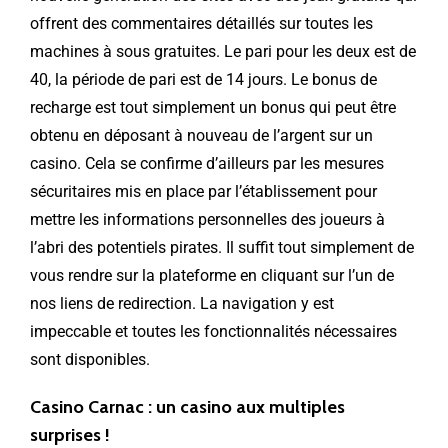
offrent des commentaires détaillés sur toutes les
machines à sous gratuites. Le pari pour les deux est de
40, la période de pari est de 14 jours. Le bonus de
recharge est tout simplement un bonus qui peut être
obtenu en déposant à nouveau de l’argent sur un
casino. Cela se confirme d’ailleurs par les mesures
sécuritaires mis en place par l’établissement pour
mettre les informations personnelles des joueurs à
l’abri des potentiels pirates. Il suffit tout simplement de
vous rendre sur la plateforme en cliquant sur l’un de
nos liens de redirection. La navigation y est
impeccable et toutes les fonctionnalités nécessaires
sont disponibles.
Casino Carnac : un casino aux multiples
surprises !