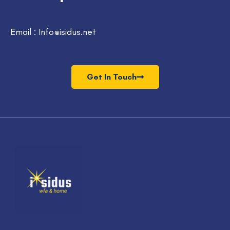
Email : Info@isidus.net
Get In Touch