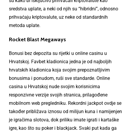
su kako bi isključivo prihvaćali kriptovalute kao
sredstva uplate, a neki od njih su “hibridni”, odnosno
prihvaćaju kriptovalute, uz neke od standardnih
metoda uplate.
Rocket Blast Megaways
Bonusi bez depozita su rijetki u online casinu u
Hrvatskoj. Favbet kladionica jedna je od najboljih
hrvatskih kladionica koja svojim prepoznatljivim
bonusima i ponudom, ruši sve standarde. Online
casina u Hrvatskoj nude svojim korisnicima
responzivne verzije svojih stranica, prilagođene
mobilnom web pregledniku. Rekordni jackpot ovdje se
također približava iznosu od milijun kuna i namijenjen
je igračima slotova, dok priliku imate igrati i kartaške
igre, kao što su poker i blackjack. Svaki put kada ga