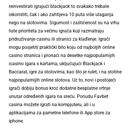
reinvestirati igrajući blackjack to svakako trebate
iskoristiti, čak i ako zahtijeva 10 puta više ulaganja
nego na slotovima. Sigurnost i zaštićenost su na vrhu
liste prioriteta za većinu igrača koji razmatraju
pridruživanje casinu ili stranici za klađenje. Igrači
mogu posjetiti praktički bilo koju od najboljih online
casino stranica i pronaći na desetke najpopularnijih
icasino igara s kartama, uključujući Blackjack i
Baccarat, igre za stolovima, kao što je rulet, i na stotine
najpopularnijih online slotova. Uz to, novi i postojeći
igrači dobiju bonus kroz dodatne besplatne vrtnje
unutar određenih igara na sreću. Ponudu Favbet
casina možete igrati na kompjuteru, ali i u
aplikacijama za pametne telefone ili App store za
iphone.