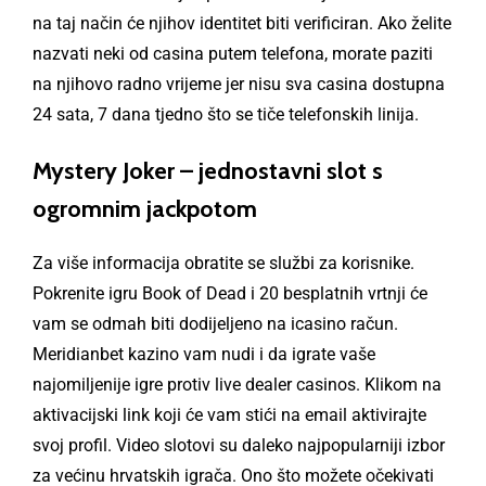
na taj način će njihov identitet biti verificiran. Ako želite
nazvati neki od casina putem telefona, morate paziti
na njihovo radno vrijeme jer nisu sva casina dostupna
24 sata, 7 dana tjedno što se tiče telefonskih linija.
Mystery Joker – jednostavni slot s
ogromnim jackpotom
Za više informacija obratite se službi za korisnike.
Pokrenite igru Book of Dead i 20 besplatnih vrtnji će
vam se odmah biti dodijeljeno na icasino račun.
Meridianbet kazino vam nudi i da igrate vaše
najomiljenije igre protiv live dealer casinos. Klikom na
aktivacijski link koji će vam stići na email aktivirajte
svoj profil. Video slotovi su daleko najpopularniji izbor
za većinu hrvatskih igrača. Ono što možete očekivati