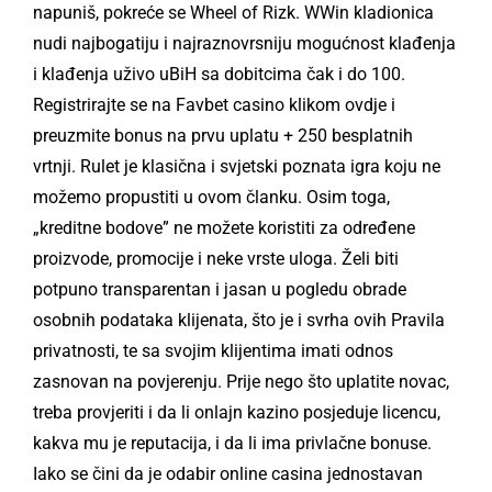
napuniš, pokreće se Wheel of Rizk. WWin kladionica
nudi najbogatiju i najraznovrsniju mogućnost klađenja
i klađenja uživo uBiH sa dobitcima čak i do 100.
Registrirajte se na Favbet casino klikom ovdje i
preuzmite bonus na prvu uplatu + 250 besplatnih
vrtnji. Rulet je klasična i svjetski poznata igra koju ne
možemo propustiti u ovom članku. Osim toga,
„kreditne bodove” ne možete koristiti za određene
proizvode, promocije i neke vrste uloga. Želi biti
potpuno transparentan i jasan u pogledu obrade
osobnih podataka klijenata, što je i svrha ovih Pravila
privatnosti, te sa svojim klijentima imati odnos
zasnovan na povjerenju. Prije nego što uplatite novac,
treba provjeriti i da li onlajn kazino posjeduje licencu,
kakva mu je reputacija, i da li ima privlačne bonuse.
Iako se čini da je odabir online casina jednostavan