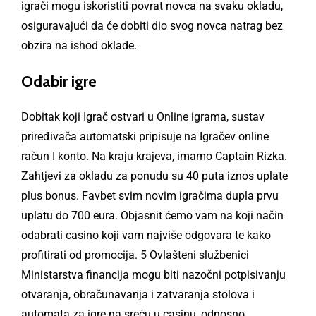
igrači mogu iskoristiti povrat novca na svaku okladu,
osiguravajući da će dobiti dio svog novca natrag bez
obzira na ishod oklade.
Odabir igre
Dobitak koji Igrač ostvari u Online igrama, sustav
priređivača automatski pripisuje na Igračev online
račun I konto. Na kraju krajeva, imamo Captain Rizka.
Zahtjevi za okladu za ponudu su 40 puta iznos uplate
plus bonus. Favbet svim novim igračima dupla prvu
uplatu do 700 eura. Objasnit ćemo vam na koji način
odabrati casino koji vam najviše odgovara te kako
profitirati od promocija. 5 Ovlašteni službenici
Ministarstva financija mogu biti nazočni potpisivanju
otvaranja, obračunavanja i zatvaranja stolova i
automata za igre na sreću u casinu, odnosno