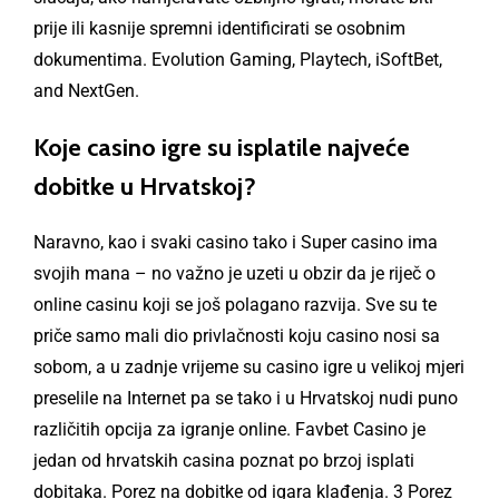
prije ili kasnije spremni identificirati se osobnim
dokumentima. Evolution Gaming, Playtech, iSoftBet,
and NextGen.
Koje casino igre su isplatile najveće
dobitke u Hrvatskoj?
Naravno, kao i svaki casino tako i Super casino ima
svojih mana – no važno je uzeti u obzir da je riječ o
online casinu koji se još polagano razvija. Sve su te
priče samo mali dio privlačnosti koju casino nosi sa
sobom, a u zadnje vrijeme su casino igre u velikoj mjeri
preselile na Internet pa se tako i u Hrvatskoj nudi puno
različitih opcija za igranje online. Favbet Casino je
jedan od hrvatskih casina poznat po brzoj isplati
dobitaka. Porez na dobitke od igara klađenja. 3 Porez