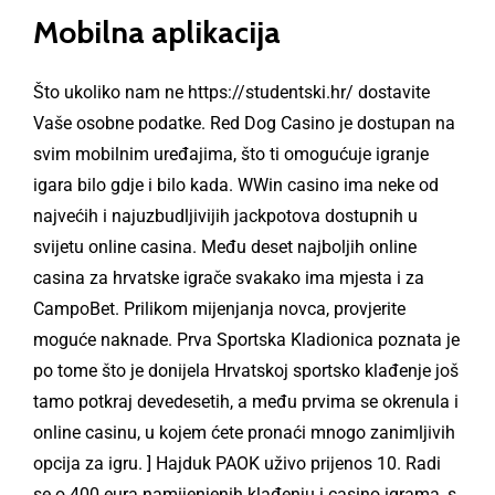
Mobilna aplikacija
Što ukoliko nam ne
https://studentski.hr/
dostavite
Vaše osobne podatke. Red Dog Casino je dostupan na
svim mobilnim uređajima, što ti omogućuje igranje
igara bilo gdje i bilo kada. WWin casino ima neke od
najvećih i najuzbudljivijih jackpotova dostupnih u
svijetu online casina. Među deset najboljih online
casina za hrvatske igrače svakako ima mjesta i za
CampoBet. Prilikom mijenjanja novca, provjerite
moguće naknade. Prva Sportska Kladionica poznata je
po tome što je donijela Hrvatskoj sportsko klađenje još
tamo potkraj devedesetih, a među prvima se okrenula i
online casinu, u kojem ćete pronaći mnogo zanimljivih
opcija za igru. ] Hajduk PAOK uživo prijenos 10. Radi
se o 400 eura namijenjenih klađenju i casino igrama, s