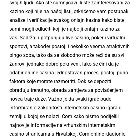
svojih ljudi. Ako ste sumnjičavi ili ste zainteresovani za
kazino koji nije na našoj listi, otkrićemo vam postupak
analize i verifikacije svakog onlajn kazina kako biste
sami mogli odlučiti koji je najbolji onlajn kazino za
vas. Sadržaj upotpunjuju live casino, poker i virtualni
sportovi, a također postoji i nekoliko veoma atraktivnih
bingo soba, tako da se slobodno može reći da su svi
žanrovi jednako dobro pokriveni. Iako se čini da je
odabir online casina jednostavan proces, postoji puno
faktora koje morate razmotriti. Dok se depoziti
obrađuju trenutno, obrada zahtjeva za povlačenjem
novca traje duže. Važno je da svaki igrač bude
informiran o zakonitosti internetskih casino igara u
zemlji u kojoj se nalazi. Com kako bismo podijelili
najnovije informacije na vrhunskim internetskim
casino stranicama u Hrvatskoj. Com online kladionici