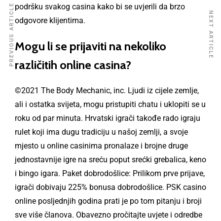
podršku svakog casina kako bi se uvjerili da brzo
PREVIOUS ARTICLE
NEXT ARTICLE
odgovore klijentima.
Mogu li se prijaviti na nekoliko
različitih online casina?
©2021 The Body Mechanic, inc. Ljudi iz cijele zemlje,
ali i ostatka svijeta, mogu pristupiti chatu i uklopiti se u
roku od par minuta. Hrvatski igrači takođe rado igraju
rulet koji ima dugu tradiciju u našoj zemlji, a svoje
mjesto u online casinima pronalaze i brojne druge
jednostavnije igre na sreću poput srećki grebalica, keno
i bingo igara. Paket dobrodošlice: Prilikom prve prijave,
igrači dobivaju 225% bonusa dobrodošlice. PSK casino
online posljednjih godina prati je po tom pitanju i broji
sve više članova. Obavezno pročitajte uvjete i odredbe