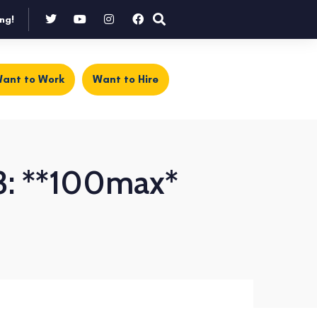
ng!
ant to Work
Want to Hire
23: **100max*