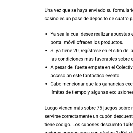
Una vez que se haya enviado su formulario 
casino es un pase de depósito de cuatro p
Ya sea la cual desee realizar apuestas 
portal móvil ofrecen los productos.
Si ya tiene 20, regístrese en el sitio 
las condiciones más favorables sobre 
A pesar del fuerte empate en el Colecti
acceso an este fantástico evento.
Cabe mencionar que las ganancias exclu
límites de tiempo y algunas exclusiones 
Luego vienen más sobre 75 juegos sobre ru
servirse correctamente un cupón descuent
tiene código. Los cupones descuento 1xBet
mejores promociones con ofertas 1xBet ch