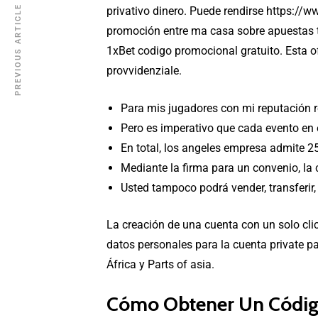
PREVIOUS ARTICLE
privativo dinero. Puede rendirse
https://w
promoción entre ma casa sobre apuestas t
1xBet codigo promocional gratuito. Esta o
provvidenziale.
Para mis jugadores con mi reputación re
Pero es imperativo que cada evento en e
En total, los angeles empresa admite 
Mediante la firma para un convenio, la 
Usted tampoco podrá vender, transferir, 
La creación de una cuenta con un solo clic
datos personales para la cuenta private p
África y Parts of asia.
Cómo Obtener Un Códig