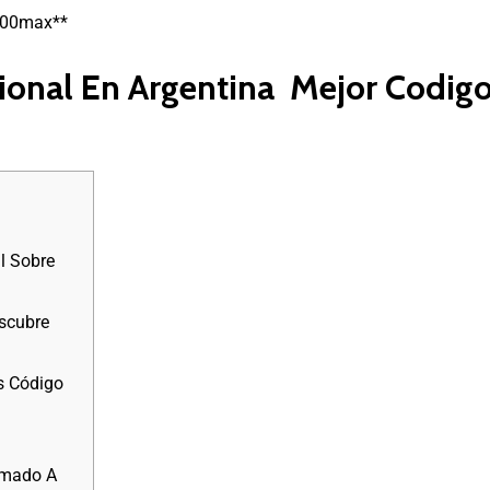
*100max**
onal En Argentina ️ Mejor Codig
l Sobre
scubre
s Código
umado A