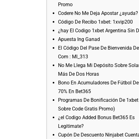
Promo
Codere No Me Deja Apostar ¿ayuda?
Código De Recibo 1xbet: 1xvip200
¿hay El Codigo 1xbet Argentina Sin 
Apuesta Ing Ganad
El Código Del Pase De Bienvenida De
Com : Ml_313
No Me Llega Mi Depósito Sobre Sol
Más De Dos Horas
Bono En Acumuladores De Fútbol De
70% En Bet365
Programas De Bonificación De 1xbet 
Sobre Code Gratis Promo)
¿el Codigo Added Bonus Bet365 Es
Legitimate?
Cupón De Descuento Ninjabet Cuent