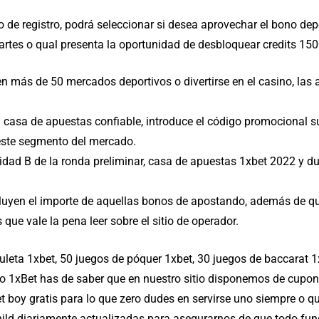
de registro, podrá seleccionar si desea aprovechar el bono depo
artes o qual presenta la oportunidad de desbloquear credits 150
en más de 50 mercados deportivos o divertirse en el casino, las a
de la casa de apuestas confiable, introduce el código promociona
este segmento del mercado.
vidad B de la ronda preliminar, casa de apuestas 1xbet 2022 y d
yen el importe de aquellas bonos de apostando, además de que 
que vale la pena leer sobre el sitio de operador.
leta 1xbet, 50 juegos de póquer 1xbet, 30 juegos de baccarat 1
o 1xBet has de saber que en nuestro sitio disponemos de cupon
 boy gratis para lo que zero dudes en servirse uno siempre o qu
ild diariamente actualizadas para asegurarnos de que todo fun