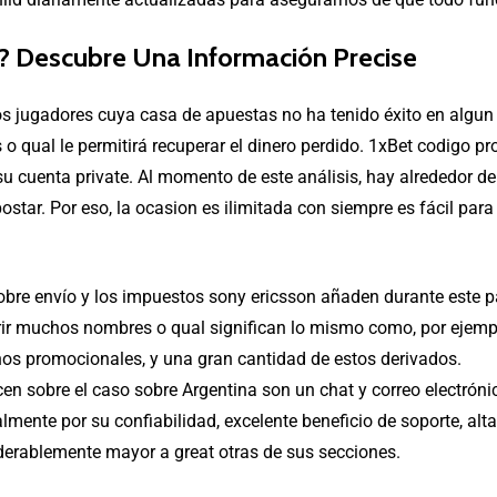
a? Descubre Una Información Precise
 jugadores cuya casa de apuestas no ha tenido éxito en algun 
o qual le permitirá recuperar el dinero perdido. 1xBet codigo p
u cuenta private. Al momento de este análisis, hay alrededor d
ostar. Por eso, la ocasion es ilimitada con siempre es fácil pa
obre envío y los impuestos sony ericsson añaden durante este p
r muchos nombres o qual significan lo mismo como, por ejempl
os promocionales, y una gran cantidad de estos derivados.
n sobre el caso sobre Argentina son un chat y correo electróni
mente por su confiabilidad, excelente beneficio de soporte, alta
iderablemente mayor a great otras de sus secciones.