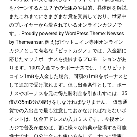
をバーンするとは？その仕組みや目的、具体例を解説.
またこれまでにさまざまな賞を受賞しており、世界中
のプレイヤーから愛されているオンラインカジノで
す。. Proudly powered by WordPress Theme: Newses
by Themeansar. 例えばビットコイン専用オンライン
カジノとして有名な『ビットカジノ』では、入金額に
応じたマッチボーナスを提供するプロモーションがあ
ります。100%入金マッチボーナスでは、1ミリビット
コイン1mɃを入金した場合、同額の1mɃをボーナスと
して追加で受け取れます。但し出金条件として、ボー
ナスやボーナスを元に得た勝利金を引き出すには、35
倍の35mɃ分の賭けをしなければなりません。. 仮想通
貨での入出金で最も注意しておかなければならないポ
イントは、送金アドレスの入力ミスです。. 今後オン
カジで普及が進めば、更に様々な特典が登場する可能
性大です。自分に合った使い方をして、大いに活用し