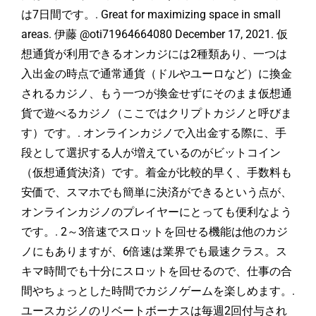
は7日間です。. Great for maximizing space in small
areas. 伊藤 @oti71964664080 December 17, 2021. 仮
想通貨が利用できるオンカジには2種類あり、一つは
入出金の時点で通常通貨（ドルやユーロなど）に換金
されるカジノ、もう一つが換金せずにそのまま仮想通
貨で遊べるカジノ（ここではクリプトカジノと呼びま
す）です。. オンラインカジノで入出金する際に、手
段として選択する人が増えているのがビットコイン
（仮想通貨決済）です。着金が比較的早く、手数料も
安価で、スマホでも簡単に決済ができるという点が、
オンラインカジノのプレイヤーにとっても便利なよう
です。. 2～3倍速でスロットを回せる機能は他のカジ
ノにもありますが、6倍速は業界でも最速クラス。ス
キマ時間でも十分にスロットを回せるので、仕事の合
間やちょっとした時間でカジノゲームを楽しめます。.
ユースカジノのリベートボーナスは毎週2回付与され