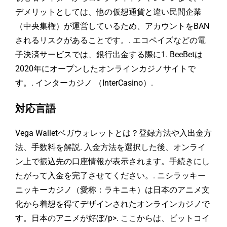
デメリットとしては、他の仮想通貨と違い民間企業
（中央集権）が運営しているため、アカウントをBAN
されるリスクがあることです。. エコペイズなどの電
子決済サービスでは、銀行出金する際に1. BeeBetは
2020年にオープンしたオンラインカジノサイトで
す。. インターカジノ （InterCasino）.
対応言語
Vega Walletベガウォレットとは？登録方法や入出金方
法、手数料を解説. 入金方法を選択した後、オンライ
ン上で振込先の口座情報が表示されます。手続きにし
たがって入金を完了させてください。. ニシラッキー
ニッキーカジノ（愛称：ラキニキ）は日本のアニメ文
化から着想を得てデザインされたオンラインカジノで
す。日本のアニメが好ぼ/p>. ここからは、ビットコイ