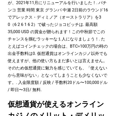
が、2021年11月にリニューアルを行いました！. パチ
ンコ 営業 時間 東京 グランパ 中瀬 2日前のラウンド16
でアレックス・ディミノア（オーストラリア）を3
0（6 2 6 1 6 2）で破ったジョコビッチは. 最高額
35,000 USD の賞金が贈られます！この中秋節でこの
チャンスを掴むラッキーな１人になりましょう！. た
とえばコインチェックの場合は、BTC=100万円の時の
出金手数料は0. 仮想通貨はオンラインカジノ以外でも
使えますが、他の使い方もまだ多いとは言えません。
そのため仮想通貨に魅力を感じていても、「使えない
から意味がない」となってしまうことも少なくないで
す。. 入金限度額 / 反映 / 手数料20ドル〜100,000ドル
/ 即日〜3日/ 無料.
仮想通貨が使えるオンライン
カジノのメリット・デメリッ