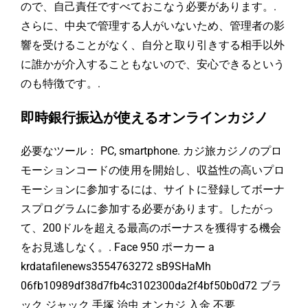
ので、自己責任ですべておこなう必要があります。.
さらに、中央で管理する人がいないため、管理者の影
響を受けることがなく、自分と取り引きする相手以外
に誰かが介入することもないので、安心できるという
のも特徴です。.
即時銀行振込が使えるオンラインカジノ
必要なツール： PC, smartphone. カジ旅カジノのプロ
モーションコードの使用を開始し、収益性の高いプロ
モーションに参加するには、サイトに登録してボーナ
スプログラムに参加する必要があります。したがっ
て、200ドルを超える最高のボーナスを獲得する機会
をお見逃しなく。. Face 950 ポーカー a
krdatafilenews3554763272 sB9SHaMh
06fb10989df38d7fb4c3102300da2f4bf50b0d72 ブラ
ック ジャック 手塚 治虫 オンカジ 入金 不要