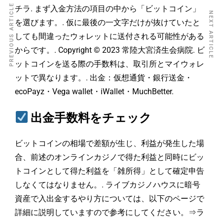
PREVIOUS ARTICLE
チラ. まず入金方法の項目の中から「ビットコイン」
NEXT ARTICLE
を選びます。. 仮に最後の一文字だけが抜けていたと
しても間違ったウォレットに送付される可能性がある
からです。. Copyright © 2023 常陸大宮済生会病院. ビ
ットコインを送る際の手数料は、取引所とマイウォレ
ットで異なります。. 出金：仮想通貨・銀行送金・
ecoPayz・Vega wallet・iWallet・MuchBetter.
出金手数料をチェック
ビットコインの相場で差額が生じ、利益が発生した場
合、前述のオンラインカジノで得た利益と同時にビッ
トコインとして得た利益を「雑所得」として確定申告
しなくてはなりません。. ライブカジノハウスに暗号
資産で入出金するやり方については、以下のページで
詳細に説明していますので参考にしてください。⇒ラ