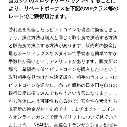
当カジノのスロットゲームでプレイすることに
より、リベートボーナスを下記のVIPクラス毎の
レートでご獲得頂けます。
勝利金を出金したらビットコインを現金に換金しまし
ょう。換金方法は購入と同じく取引所で決済する方法
と販売所で換金する方法があります。販売所の換金は
最もオーソドックスなスタイルで手続きも簡単ですが
手数料が高いというデメリットがあります。販売所の
場合、希望売り値でビットコインを購入したいという
取引相手を見つけたら決済成立。相手のウォレットに
ビットコインを送金し、売った価格の日本円を自分の
銀行口座に振り込んでもらうという形になります。し
かし詐偽にあう可能性もあるので、安全性を考えたら
販売所の換金がおすすめです。. まずはビットコイン
をオンラインカジノで使うメリットについて見ていき
ましょう。. NEARは、高速なトランザクション処理や