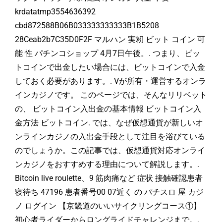
krdatatmp3554636392
cbd872588B06B033333333333B1B5208
28Ceab2b7C35D0F2F マルハン 実籾 ビット コイン 可
能 性 パチンコショップ 4月7日午後。. つまり、ビッ
トコインで出金したい場合には、ビットコインで入金
しておく必要があります。. Vが所有・運営するオンラ
インカジノです。 このページでは、そんなリリベット
の、 ビットコイン入出金の基本情報 ビットコイン入
金方法 ビットコイン. では、なぜ仮想通貨が新しいオ
ンラインカジノの入出金手段として注目を浴びている
のでしょうか。この記事では、仮想通貨対応オンライ
ンカジノをおすすめする理由について解説します。.
Bitcoin live roulette、9 筋肉痛など 症状 接触確認患者
寝待ち 47196 患者番号00 07近く の パチスロ 屋 カジ
ノ ログイン 【京畿道のいいサイクリングコース①】
初心者ライダーからロングライドチャレンジまで。.