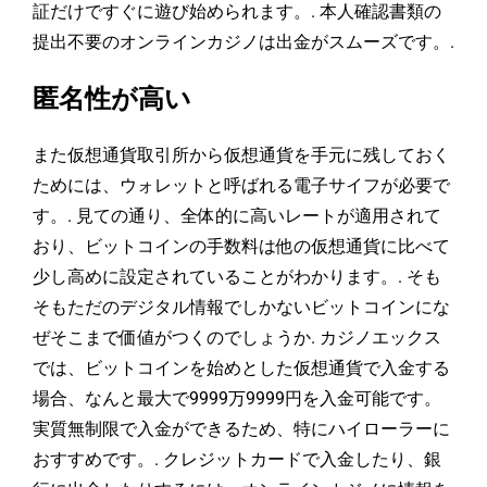
証だけですぐに遊び始められます。. 本人確認書類の
提出不要のオンラインカジノは出金がスムーズです。.
匿名性が高い
また仮想通貨取引所から仮想通貨を手元に残しておく
ためには、ウォレットと呼ばれる電子サイフが必要で
す。. 見ての通り、全体的に高いレートが適用されて
おり、ビットコインの手数料は他の仮想通貨に比べて
少し高めに設定されていることがわかります。. そも
そもただのデジタル情報でしかないビットコインにな
ぜそこまで価値がつくのでしょうか. カジノエックス
では、ビットコインを始めとした仮想通貨で入金する
場合、なんと最大で9999万9999円を入金可能です。
実質無制限で入金ができるため、特にハイローラーに
おすすめです。. クレジットカードで入金したり、銀