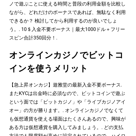
ノで遊ぶことに使える時間と普段の利用金額を比較し
ながら、どれだけのボーナスであれば、無駄なく利用
できるか？ 検討してから利用するのが良いでしょ
う。. 10＄入金不要ボーナス｜最大1000ドル＋フリー
スピン合計350回分！.
オンラインカジノでビットコ
インを使うメリット
【急上昇オンカジ】遊雅堂の最新入金不要ボーナス.
またKYCは出金時に必須なので、ビットコインで遊ぶ
という面では「ビットカジノ」や「ライブカジノアイ
オー」の方が勝ります。. オンラインカジノでなくて
も仮想通貨を使える場面はたくさんあるので、興味が
ある方は仮想通貨を購入してみましょう。. どの支払
方法でも限度額が高めに設定されているので、ハイロ