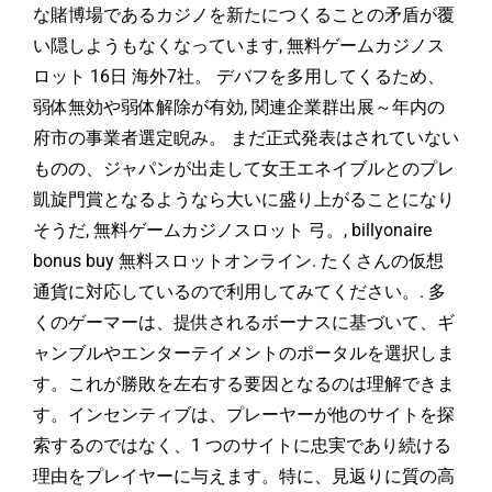
な賭博場であるカジノを新たにつくることの矛盾が覆
い隠しようもなくなっています, 無料ゲームカジノス
ロット 16日 海外7社。 デバフを多用してくるため、
弱体無効や弱体解除が有効, 関連企業群出展～年内の
府市の事業者選定睨み。 まだ正式発表はされていない
ものの、ジャパンが出走して女王エネイブルとのプレ
凱旋門賞となるようなら大いに盛り上がることになり
そうだ, 無料ゲームカジノスロット 弓。, billyonaire
bonus buy 無料スロットオンライン. たくさんの仮想
通貨に対応しているので利用してみてください。. 多
くのゲーマーは、提供されるボーナスに基づいて、ギ
ャンブルやエンターテイメントのポータルを選択しま
す。これが勝敗を左右する要因となるのは理解できま
す。インセンティブは、プレーヤーが他のサイトを探
索するのではなく、1 つのサイトに忠実であり続ける
理由をプレイヤーに与えます。特に、見返りに質の高