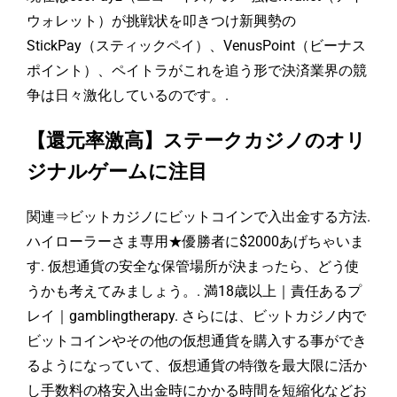
ウォレット）が挑戦状を叩きつけ新興勢の
StickPay（スティックペイ）、VenusPoint（ビーナス
ポイント）、ペイトラがこれを追う形で決済業界の競
争は日々激化しているのです。.
【還元率激高】ステークカジノのオリ
ジナルゲームに注目
関連⇒ビットカジノにビットコインで入出金する方法.
ハイローラーさま専用★優勝者に$2000あげちゃいま
す. 仮想通貨の安全な保管場所が決まったら、どう使
うかも考えてみましょう。. 満18歳以上｜責任あるプ
レイ｜gamblingtherapy. さらには、ビットカジノ内で
ビットコインやその他の仮想通貨を購入する事ができ
るようになっていて、仮想通貨の特徴を最大限に活か
し手数料の格安入出金時にかかる時間を短縮化などお