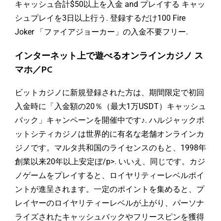
キャッシュ合計$50以上を入金 and プレイする キャッ
シュプレイを3日以上行う. 登録するだけ100 Fire
Joker 「ファイアジョーカー」の入金不要フリー.
インターネット上で遊べるオンラインカジノ ス
マホ／PC
ビットカジノに新規登録された方は、期間限定で初回
入金時に「入金額の20％（最大1万USDT）キャッシュ
バック」キャンペーンを開催中です♪. ハルジャックポ
ットシティカジノは世界的に有名な老舗オンラインカ
ジノです。マルタ共和国のライセンスのもと、1998年
創業以来20年以上安定ぼ/p>. いいえ、同じです。カジ
ノゲームをプレイすると、ロイヤリティーレベルポイ
ントが進呈されます。一定のポイントを集めると、プ
レイヤーのロイヤリティーレベルが上がり、パーソナ
ライズされたキャッシュバックやフリースピンを獲得