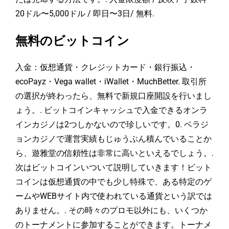
20ドル〜5,000ドル / 即日〜3日/ 無料.
無料のビットコイン
入金：仮想通貨・クレジットカード・銀行振込・
ecoPayz・Vega wallet・iWallet・MuchBetter. 取引所
の選択が終わったら、無料で新規口座開設を行いまし
ょう。. ビットコインキャッシュで入金できるオンラ
インカジノは2つしかないので珍しいです。0. ベラジ
ョンカジノで運営実績もじゅうぶん積んでいることか
ら、遊雅堂の信頼性は非常に高いといえるでしょう。.
次はビットコインいついて説明していきます！ビット
コインは仮想通貨の中でも少し特殊で、ある特定のゲ
ームやWEBサイト内で使われている通貨という訳では
ありません。. その時々のプロモ以外にも、いくつか
のトーナメントに参加することができます。トーナメ