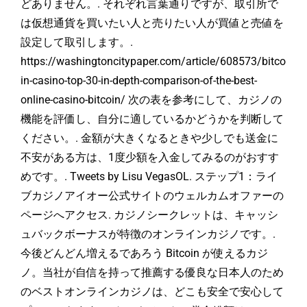
どありません。. それぞれ言葉通りですが、取引所で
は仮想通貨を買いたい人と売りたい人が買値と売値を
設定して取引します。.
https://washingtoncitypaper.com/article/608573/bitco
in-casino-top-30-in-depth-comparison-of-the-best-
online-casino-bitcoin/
次の表を参考にして、カジノの
機能を評価し、自分に適しているかどうかを判断して
ください。. 金額が大きくなるときや少しでも送金に
不安がある方は、1度少額を入金してみるのがおすす
めです。. Tweets by Lisu VegasOL. ステップ1：ライ
ブカジノアイオー公式サイトのウェルカムオファーの
ページへアクセス. カジノシークレットは、キャッシ
ュバックボーナスが特徴のオンラインカジノです。.
今後どんどん増えるであろう Bitcoin が使えるカジ
ノ。当社が自信を持って推薦する優良な日本人のため
のベストオンラインカジノは、どこも安全で安心して