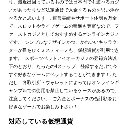
り、最近出回っているものでは日本円でも遊べるカジ
ノがあったりなど法定通貨で入金するものを思い浮か
べるかと思います。. 運営実績やサポート体制も万全
で、スロットやライブゲームの種類も豊富なので、フ
ァーストカジノとしておすすめするオンラインカジノ
です。. シンプルなデザインかつ、かわいいキャラク
ターが目をひくミスティーノも、仮想通貨が利用でき
ます。. スポーツベットアイオーカジノの登録方法以
下のとおり、たったの4ステップ！登録するだけで今
すぐ好きなゲームにベットすることができます！. た
だし、各取引所・ウォレットによってはオンラインギ
ャンブルでの使用を禁止しているケースがあるので、
注意してください。. ご入金とボーナスの合計額をお
好きなゲームでお楽しみ下さい！.
対応している仮想通貨