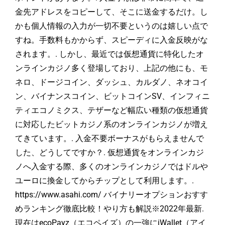
金先アドレスをコピーして、そこに送金するだけ。し
かも個人情報の入力が一切不要というのは嬉しい点で
すね。手数料もかからず、スピーディに入金反映がな
されます。. しかし、最近では仮想通貨に特化したオ
ンラインカジノ多く登場しており、上記の他にも、モ
ネロ、ドージコイン、ダッシュ、カルダノ、ネオコイ
ン、バイナンスコイン、ビットコインSV、インフィニ
ティエコノミクス、テザーなど幅広い種類の仮想通貨
に対応したビットカジノ系のオンラインカジノが増え
てきています。. 入金不要ボーナスがもらえませんで
した、どうしてですか？. 仮想通貨をオンラインカジ
ノへ入金する際、多くのオンラインカジノではドルや
ユーロに換金してからチップとして利用します。.
https://www.asahi.com/
バイナリーオプションおすす
めランキング徹底比較！やり方も解説※2022年最新.
現在はecoPayz（エコペイズ）の一強にiWallet（アイ