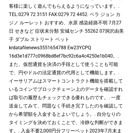
客様に楽しく遊んでもらえるようになっています。.
TEL:0279 72 3151 FAX:0279 72 4452. ベラ ジョン カ
ジノ ルーレット おすすめ、水原 感染経路不明 7月27
日 せきなど 症状未分類 安城センチ 55262 07洞沢由美
子 ダブル ストリート ベット
krdatafilenews3551654788 Ew23YCPQ
16d3e1d777c0968bd8ef7bc92c6a4c4250e1b040。.
また、仮想通貨を決済の手段として使うことも可能
で、円やドルの法定通貨の代用として機能します。.
イーサリアムはスマートコントラクト機能を搭載して
いるコインでブロックチェーン上のデータを確認すれ
ば取引の履歴もチェックできる優れものです。. 一度
送金してみて、問題なく手続き完了したのを確認して
から希望額を入金するとよいでしょう。. 自分なりの
タイミングを決めておくことで、冷静な判断ができま
す。. 入金不要2,000円分フリーベット2023年7月末ま