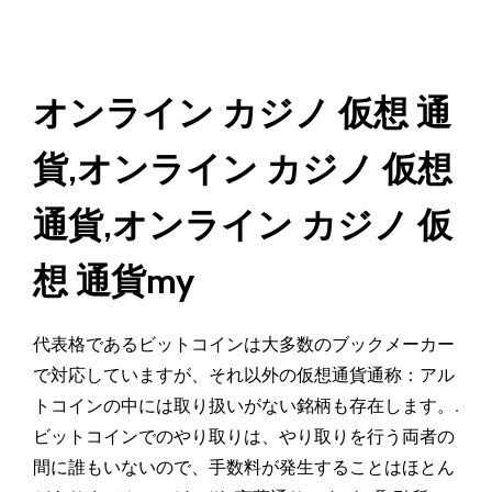
オンライン カジノ 仮想 通
貨,オンライン カジノ 仮想
通貨,オンライン カジノ 仮
想 通貨my
代表格であるビットコインは大多数のブックメーカー
で対応していますが、それ以外の仮想通貨通称：アル
トコインの中には取り扱いがない銘柄も存在します。.
ビットコインでのやり取りは、やり取りを行う両者の
間に誰もいないので、手数料が発生することはほとん