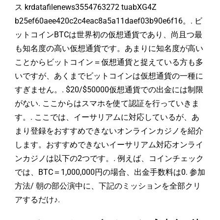
ス krdatafilenews3554763272 tuabXG4Z
b25ef60aee420c2c4eac8a5a11daef03b90e6f16。. ビ
ットコインBTCは世界初の仮想通貨であり、尚且つ最
も知名度の高い仮想通貨です。あまりに知名度が高い
ことからビットコイン＝仮想通貨と捉えている方も多
いですが、あくまでビットコインは仮想通貨の一種に
すぎません。. $20/$50000仮想通貨での出金には制限
がない. ここからはスマホを使て認証を行っていきま
す。. ここでは、イーサリアムに対応しているが、あ
まり登録をおすすめできないオンラインカジノを紹介
します。おすすめできないイーサリアム対応オンライ
ンカジノは以下の2つです。. 例えば、コインチェック
では、BTC＝1,000,000円の場合、出金手数料は0. 参加
方法/ 朝の部公演中に、下記のミッションを全部クリ
アするだけ♪.