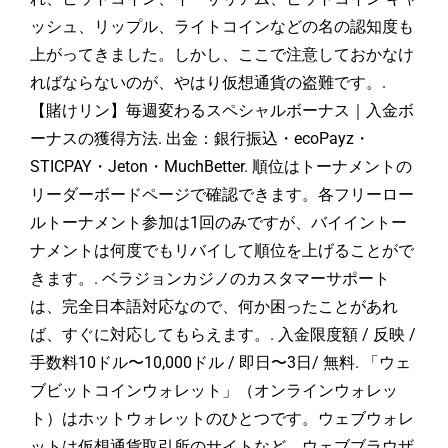
ッシュ、リップル、ライトコインなどの名の認知度も
上がってきました。しかし、ここで注意しておかなけ
ればならないのが、やはり仮想通貨の盗難です。.
【賭けリン】毎週変わるスペシャルボーナス｜入金ボ
ーナスの獲得方法. 出金：銀行振込・ecoPayz・
STICPAY・Jeton・MuchBetter. 順位はトーナメントの
リーダーボードページで確認できます。各フリーロー
ルトーナメント参加は1回のみですが、バイイントー
ナメントは何度でもリバイして順位を上げることがで
きます。. ベラジョンカジノのカスタマーサポート
は、完全日本語対応なので、何か困ったことがあれ
ば、すぐに対応してもらえます。. 入金限度額 / 反映 /
手数料10ドル〜10,000ドル / 即日〜3日/ 無料. 「ウェ
ブビットコインウォレット」（オンラインウォレッ
ト）はホットウォレットのひとつです。ウェブウォレ
ットは仮想通貨取引所のサイトなど、ウェブブラウザ