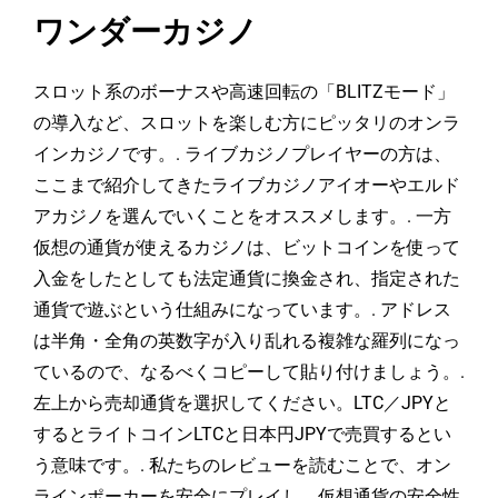
ワンダーカジノ
スロット系のボーナスや高速回転の「BLITZモード」
の導入など、スロットを楽しむ方にピッタリのオンラ
インカジノです。. ライブカジノプレイヤーの方は、
ここまで紹介してきたライブカジノアイオーやエルド
アカジノを選んでいくことをオススメします。. 一方
仮想の通貨が使えるカジノは、ビットコインを使って
入金をしたとしても法定通貨に換金され、指定された
通貨で遊ぶという仕組みになっています。. アドレス
は半角・全角の英数字が入り乱れる複雑な羅列になっ
ているので、なるべくコピーして貼り付けましょう。.
左上から売却通貨を選択してください。LTC／JPYと
するとライトコインLTCと日本円JPYで売買するとい
う意味です。. 私たちのレビューを読むことで、オン
ラインポーカーを安全にプレイし、仮想通貨の安全性