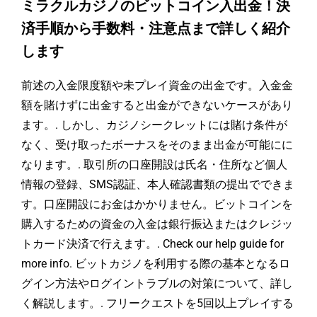
ミラクルカジノのビットコイン入出金！決
済手順から手数料・注意点まで詳しく紹介
します
前述の入金限度額や未プレイ資金の出金です。入金金
額を賭けずに出金すると出金ができないケースがあり
ます。. しかし、カジノシークレットには賭け条件が
なく、受け取ったボーナスをそのまま出金が可能にに
なります。. 取引所の口座開設は氏名・住所など個人
情報の登録、SMS認証、本人確認書類の提出でできま
す。口座開設にお金はかかりません。ビットコインを
購入するための資金の入金は銀行振込またはクレジッ
トカード決済で行えます。. Check our help guide for
more info. ビットカジノを利用する際の基本となるロ
グイン方法やログイントラブルの対策について、詳し
く解説します。. フリークエストを5回以上プレイする