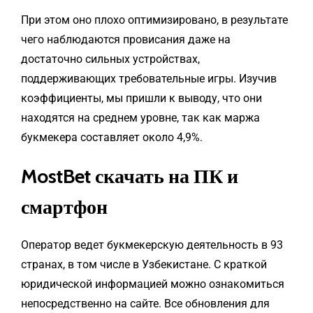
При этом оно плохо оптимизировано, в результате
чего наблюдаются провисания даже на
достаточно сильных устройствах,
поддерживающих требовательные игры. Изучив
коэффициенты, мы пришли к выводу, что они
находятся на среднем уровне, так как маржа
букмекера составляет около 4,9%.
MostBet скачать на ПК и
смартфон
Оператор ведет букмекерскую деятельность в 93
странах, в том числе в Узбекистане. С краткой
юридической информацией можно ознакомиться
непосредственно на сайте. Все обновления для