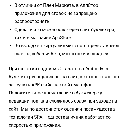
В отличии от Плей Маркета, в АппСтор
приложения для ставок не запрещено
распространять.
Сделать это можно как через сайт букмекера,
так и в магазине AppStore.
Во вкладке «Виртуальный» спорт представлены
скачки, собачьи бега, мотогонки и спидвей.
При нажатии надписи «Скачать на Android» вы
будете перенаправлены на сайт, с которого можно
загрузить APK-файл на свой смартфон.
Положительное впечатление о букмекере у
редакции портала сложилось сразу при заходе на
сайт. Мы по достоинству оценили преимущества
технологии SPA – одностраничник работает со
скоростью приложения.