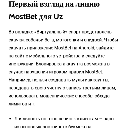
Первый взгляд на линию
MostBet для Uz
Во вкладке «Виртуальный» спорт представлены
скачки, собачьи бега, мотогонки и спидвей. Чтобы
скачать приложение MostBet на Android, зайдите
на сайт с мобильного устройства и следуйте
инструкции. Блокировка аккаунта возможна в
случае нарушения игроком правил MostBet.
Например, нельзя создавать мультиаккаунты,
передавать свою учетную запись третьим лицам,
использовать мошеннические способы обхода
лимитов и т.
Лояльность по отношению к клиентам – одно
из основных достоинств букмекера.