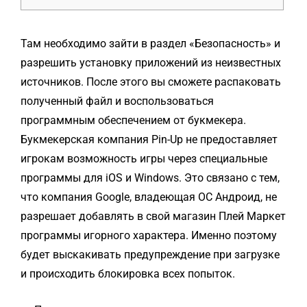
Там необходимо зайти в раздел «Безопасность» и
разрешить установку приложений из неизвестных
источников. После этого вы сможете распаковать
полученный файл и воспользоваться
программным обеспечением от букмекера.
Букмекерская компания Pin-Up не предоставляет
игрокам возможность игры через специальные
программы для iOS и Windows. Это связано с тем,
что компания Google, владеющая ОС Андроид, не
разрешает добавлять в свой магазин Плей Маркет
программы игорного характера. Именно поэтому
будет выскакивать предупреждение при загрузке
и происходить блокировка всех попыток.