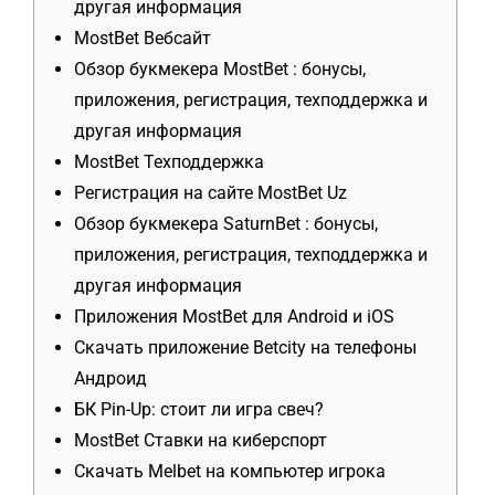
другая информация
MostBet Вебсайт
Обзор букмекера MostBet : бонусы,
приложения, регистрация, техподдержка и
другая информация
MostBet Техподдержка
Регистрация на сайте MostBet Uz
Обзор букмекера SaturnBet : бонусы,
приложения, регистрация, техподдержка и
другая информация
Приложения MostBet для Android и iOS
Скачать приложение Betcity на телефоны
Андроид
БК Pin-Up: стоит ли игра свеч?
MostBet Ставки на киберспорт
Скачать Melbet на компьютер игрока