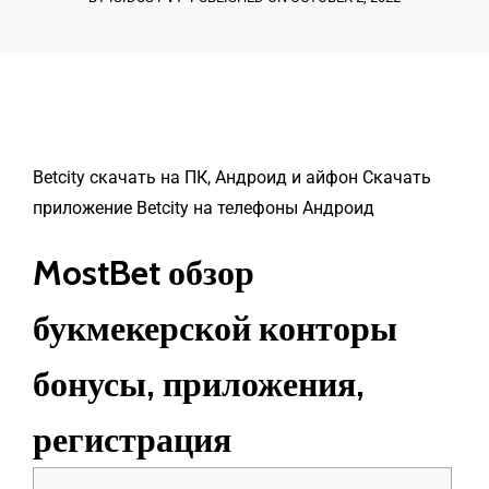
Betcity скачать на ПК, Андроид и айфон Скачать
приложение Betcity на телефоны Андроид
MostBet обзор
букмекерской конторы
бонусы, приложения,
регистрация