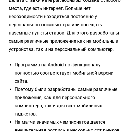
делать ставки на игры любимых команд с любого
места, где есть интернет. Больше нет
необходимости находиться постоянно у
персонального компьютера или посещать
наземные пункты ставок. Для этого разработаны
самые различные приложение как на мобильные
устройства, так и на персональный компьютер.
Программа на Android по функционалу
полностью соответствует мобильной версии
сайта.
Поэтому были разработаны самые различные
приложения, как для персонального
компьютера, так и для всех мобильных
гаджетов.
На матчи значимых чемпионатов дается
внушительная роспись в несколько сот рынков.