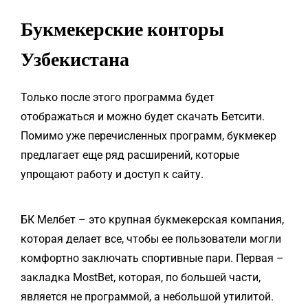
Букмекерские конторы
Узбекистана
Только после этого программа будет
отображаться и можно будет скачать Бетсити.
Помимо уже перечисленных программ, букмекер
предлагает еще ряд расширений, которые
упрощают работу и доступ к сайту.
БК Мелбет – это крупная букмекерская компания,
которая делает все, чтобы ее пользователи могли
комфортно заключать спортивные пари. Первая –
закладка MostBet, которая, по большей части,
является не программой, а небольшой утилитой.