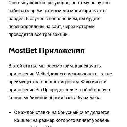
Они выпускаются регулярно, поэтому не нужно
забывать время от времени мониторить этот
раздел. В случае с пополнением, вы будете
перенаправлены на сайт, через который
проводятся все транзакции.
MostBet Приложения
В этой статье мы рассмотрим, как скачать
приложение Melbet, как его использовать, какие
преимущества оно дает игрокам. Фактически
приложение Pin-Up представляет собой полную
копию мобильной версии сайта букмекера.
С каждой ставки на бонусный счет делается
кэшбэк, на размер которого влияет уровень