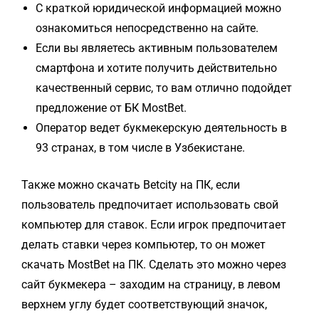
С краткой юридической информацией можно
ознакомиться непосредственно на сайте.
Если вы являетесь активным пользователем
смартфона и хотите получить действительно
качественный сервис, то вам отлично подойдет
предложение от БК MostBet.
Оператор ведет букмекерскую деятельность в
93 странах, в том числе в Узбекистане.
Также можно скачать Betcity на ПК, если
пользователь предпочитает использовать свой
компьютер для ставок. Если игрок предпочитает
делать ставки через компьютер, то он может
скачать MostBet на ПК. Сделать это можно через
сайт букмекера – заходим на страницу, в левом
верхнем углу будет соответствующий значок,