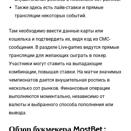
Также здесь есть лайв-ставки и прямые
трансляции некоторых событий.
Там необходимо ввести данные карты или
кошелька и подтвердить их, ведя код из СМС-
сообщения. В разделе Live-games ведутся прямые
трансляции для желающих сыграть в покер.
Участники могут ставить на выпадающие
комбинации, повышая ставки. На матчи значимых
чемпионатов дается внушительная роспись в
несколько сот рынков. Финансовые операции
выполняются моментально, независимо от
валюты и выбранного способа пополнения или
вывода.
Обзор букмекера MostBet :