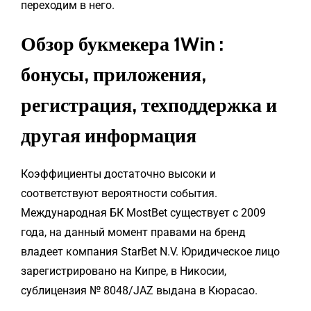
переходим в него.
Обзор букмекера 1Win :
бонусы, приложения,
регистрация, техподдержка и
другая информация
Коэффициенты достаточно высоки и
соответствуют вероятности события.
Международная БК MostBet существует с 2009
года, на данный момент правами на бренд
владеет компания StarBet N.V. Юридическое лицо
зарегистрировано на Кипре, в Никосии,
сублицензия № 8048/JAZ выдана в Кюрасао.