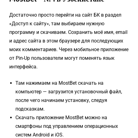
Достаточно просто перейти на сайт БК в раздел
«Доступ к сайту», там выбираем нужную
программу и скачиваем. Сохранить моё имя, email
и адрес сайта в этом браузере для последующих
моих комментариев. Через мобильное приложение
от Pin-Up пользователи могут поменять язык
интерфейса.
Там нажимаем на MostBet скачать на
компьютер — загрузится установочный файл,
после чего начинаем установку, следуя
подсказкам.
Скачать приложение MostBet можно на
смартфоны под управлением операционных
систем Android и iOS.