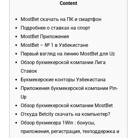
Content
MostBet скачать на ПК и смартфон
Подробнее о ставках на спорт
MostBet Приложения
MostBet – № 1 в Узбекистане
Первый взгляд на линию MostBet для Uz
Обзор букмекерской компании Лига
Ставок
Букмекерские конторы Узбекистана
Приложения букмекерской компании Pin-
Up
Обзор букмекерской компании MostBet
Откуда Betcity скачать на компьютер?
Обзор букмекера 1Win : бонусы,
приложения, регистрация, техподдержка и