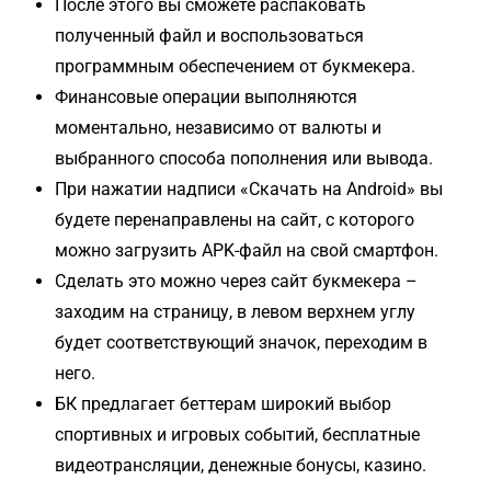
После этого вы сможете распаковать
полученный файл и воспользоваться
программным обеспечением от букмекера.
Финансовые операции выполняются
моментально, независимо от валюты и
выбранного способа пополнения или вывода.
При нажатии надписи «Скачать на Android» вы
будете перенаправлены на сайт, с которого
можно загрузить APK-файл на свой смартфон.
Сделать это можно через сайт букмекера –
заходим на страницу, в левом верхнем углу
будет соответствующий значок, переходим в
него.
БК предлагает беттерам широкий выбор
спортивных и игровых событий, бесплатные
видеотрансляции, денежные бонусы, казино.