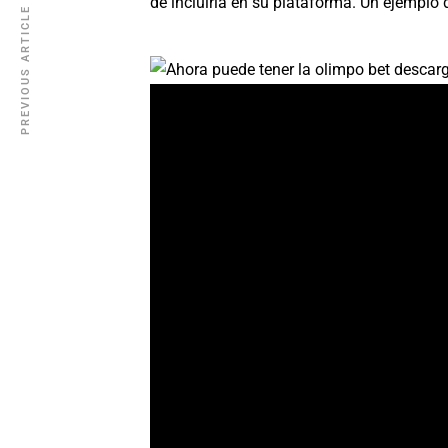
de incluirla en su plataforma. Un ejemplo 
PREVIOUS ARTICLE