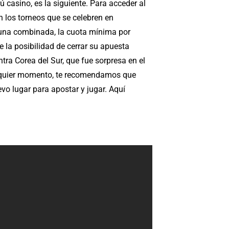
 casino, es la siguiente. Para acceder al
n los torneos que se celebren en
 una combinada, la cuota mínima por
 la posibilidad de cerrar su apuesta
ra Corea del Sur, que fue sorpresa en el
alquier momento, te recomendamos que
vo lugar para apostar y jugar. Aquí