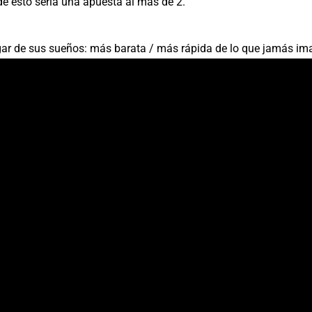
de esto sería una apuesta al mas de 2.