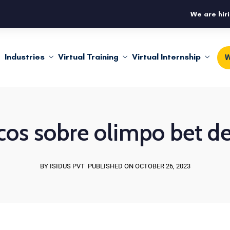
We are hiri
Industries
Virtual Training
Virtual Internship
W
cos sobre olimpo bet de
BY ISIDUS PVT
PUBLISHED ON OCTOBER 26, 2023