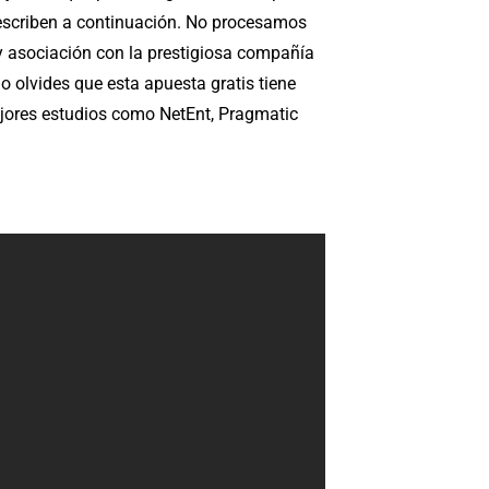
 describen a continuación. No procesamos
y asociación con la prestigiosa compañía
o olvides que esta apuesta gratis tiene
mejores estudios como NetEnt, Pragmatic