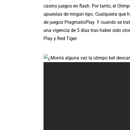
casino juegos en flash. Por tanto, el Oli
apuestas de ningún tipo. Cualquiera que 
de juegos PragmaticPlay. Y cuando se trat
una vigencia de 5 días tras haber sido ot
Play y Red Tiger.