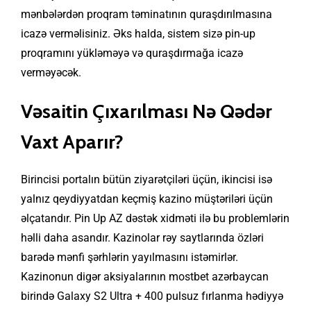
mənbələrdən proqram təminatının quraşdırılmasına
icazə verməlisiniz. Əks halda, sistem sizə pin-up
proqramını yükləməyə və quraşdırmağa icazə
verməyəcək.
Vəsaitin Çıxarılması Nə Qədər
Vaxt Aparır?
Birincisi portalın bütün ziyarətçiləri üçün, ikincisi isə
yalnız qeydiyyatdan keçmiş kazino müştəriləri üçün
əlçatandır. Pin Up AZ dəstək xidməti ilə bu problemlərin
həlli daha asandır. Kazinolar rəy saytlarında özləri
barədə mənfi şərhlərin yayılmasını istəmirlər.
Kazinonun digər aksiyalarının
mostbet azərbaycan
birində Galaxy S2 Ultra + 400 pulsuz fırlanma hədiyyə