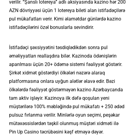
verilir. “Şanslı lotereya” adlı aksiyasında kazino hər 200
AZN dövriyyəsi üçün 1 lotereya bileti alan istifadəçilərə
pul mükafatları verir. Kimi əlamətdar günlərdə kazino
istifadəçilərini özəl bonuslarla sevindirir.
İstifadəçi şəxsiyyətini təsdiqlədikdən sonra pul
əməliyyatları reallaşdıra bilər. Kazinoda ödənişlərin
aparılması üçün 20+ ödəmə sistemi fəaliyyət göstərir.
Şirkət xidmət göstərdiyi ölkələri nəzərə alaraq
platformasına onlara uyğun alətlər əlavə edir. Bəzi
ölkələrdə fəaliyyət göstərməyən kazino Azərbaycanda
tam aktiv işləyir. Kazinoya ilk dəfə qoşulan yeni
müştərilərə 100% məbləğində pul mükafatı + 250 ədəd
pulsuz fırlanma verilir. Minlərlə oyun seçimi, peşəkar
mütəxəssislərdən təşkil olunmuş müştəri xidməti ilə
Pin Up Casino təcrübəsini kəşf etməyə dəyər.