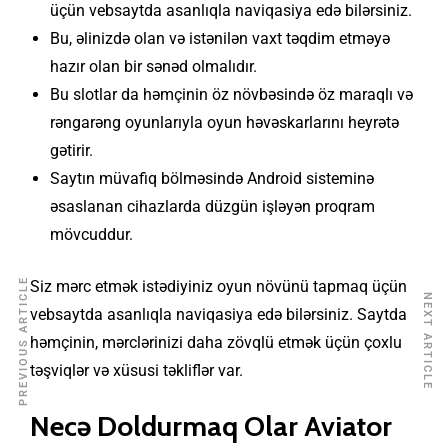
üçün vebsaytda asanlıqla naviqasiya edə bilərsiniz.
Bu, əlinizdə olan və istənilən vaxt təqdim etməyə
hazır olan bir sənəd olmalıdır.
Bu slotlar da həmçinin öz növbəsində öz maraqlı və
rəngarəng oyunlarıyla oyun həvəskarlarını heyrətə
gətirir.
Saytın müvafiq bölməsində Android sisteminə
əsaslanan cihazlarda düzgün işləyən proqram
mövcuddur.
PREVIOUS ARTICLE
Siz mərc etmək istədiyiniz oyun növünü tapmaq üçün
NEXT ARTICLE
vebsaytda asanlıqla naviqasiya edə bilərsiniz. Saytda
həmçinin, mərclərinizi daha zövqlü etmək üçün çoxlu
təşviqlər və xüsusi təkliflər var.
Necə Doldurmaq Olar Aviator