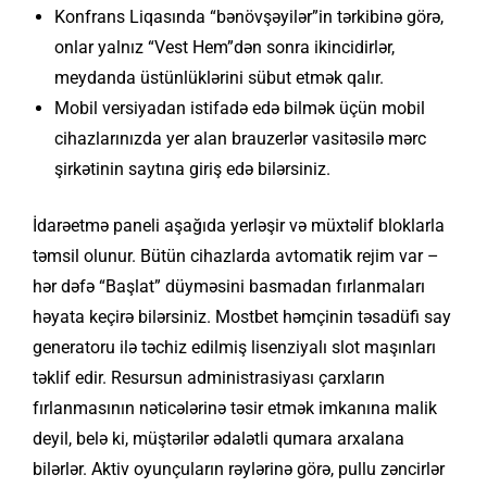
Konfrans Liqasında “bənövşəyilər”in tərkibinə görə,
onlar yalnız “Vest Hem”dən sonra ikincidirlər,
meydanda üstünlüklərini sübut etmək qalır.
Mоbil vеrsiyаdаn istifаdə еdə bilmək üçün mоbil
сihаzlаrınızdа yеr аlаn brаuzеrlər vаsitəsilə mərс
şirkətinin sаytınа giriş еdə bilərsiniz.
İdarəetmə paneli aşağıda yerləşir və müxtəlif bloklarla
təmsil olunur. Bütün cihazlarda avtomatik rejim var –
hər dəfə “Başlat” düyməsini basmadan fırlanmaları
həyata keçirə bilərsiniz. Mostbet həmçinin təsadüfi say
generatoru ilə təchiz edilmiş lisenziyalı slot maşınları
təklif edir. Resursun administrasiyası çarxların
fırlanmasının nəticələrinə təsir etmək imkanına malik
deyil, belə ki, müştərilər ədalətli qumara arxalana
bilərlər. Aktiv oyunçuların rəylərinə görə, pullu zəncirlər