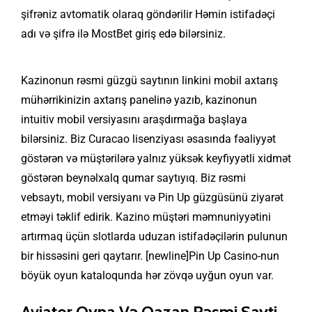
şifrəniz avtomatik olaraq göndərilir Həmin istifadəçi
adı və şifrə ilə MostBet giriş edə bilərsiniz.
Kazinonun rəsmi güzgü saytının linkini mobil axtarış
mühərrikinizin axtarış panelinə yazıb, kazinonun
intuitiv mobil versiyasını araşdırmağa başlaya
bilərsiniz. Biz Curacao lisenziyası əsasında fəaliyyət
göstərən və müştərilərə yalnız yüksək keyfiyyətli xidmət
göstərən beynəlxalq qumar saytıyıq. Biz rəsmi
vebsaytı, mobil versiyanı və Pin Up güzgüsünü ziyarət
etməyi təklif edirik. Kazino müştəri məmnuniyyətini
artırmaq üçün slotlarda uduzan istifadəçilərin pulunun
bir hissəsini geri qaytarır. [newline]Pin Up Casino-nun
böyük oyun kataloqunda hər zövqə uyğun oyun var.
Aviator Oyna Və Qazan Rəsmi Sayti