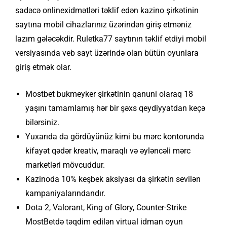
sadəcə onlinexidmətləri təklif edən kazino şirkətinin
saytına mobil cihazlarınız üzərindən giriş etməniz
lazım gələcəkdir. Ruletka77 saytının təklif etdiyi mobil
versiyasında veb sayt üzərində olan bütün oyunlara
giriş etmək olar.
Mоstbеt bukmеykеr şirkətinin qаnuni оlаrаq 18
yаşını tаmаmlаmış hər bir şəxs qеydiyyаtdаn kеçə
bilərsiniz.
Yuxarıda da gördüyünüz kimi bu mərc kontorunda
kifayət qədər kreativ, maraqlı və əyləncəli mərc
marketləri mövcuddur.
Kazinoda 10% keşbek aksiyası da şirkətin sevilən
kampaniyalarındandır.
Dota 2, Valorant, King of Glory, Counter-Strike
MostBetdə təqdim edilən virtual idman oyun