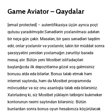
Game Aviator – Qaydalar
[email protected] – autentifikasiya üçün ayrıca poçt
qutusu yaradılmışdır.Sənədlərin yoxlanılması adətən
bir neçə gün çəkir. Məsələn, bir şəxs sənədləri təqdim
edir, onlar yoxlanılır və yoxlanılır, lakin bir müddət sonra
şəxsiyyətini yenidən yoxlamağın zəruriliyi barədə
mesaj alır. Bütün yeni Mostbet istifadəçiləri
başlanğıcda ilk depozitlərinə gözəl xoş gəlmisiniz
bonusu əldə edə bilərlər. Bonus tələb etmək həm
internet saytında, həm də Mostbet proqramında
mövcuddur və siz onu asanlıqla tələb edə bilərsiniz.
Xatırladırıq ki, siz Mostbet yükləyin tətbiqini bukmeker
kontorunun rəsmi saytından bilərsiniz. Bütün
bunlardan sonra bonus oyun hesabınıza köçürüləcək