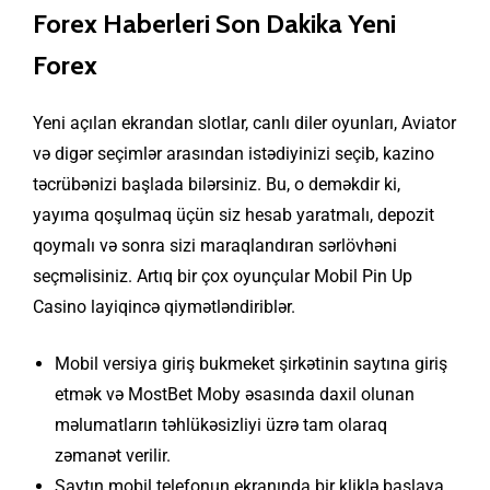
Forex Haberleri Son Dakika Yeni
Forex
Yeni açılan ekrandan slotlar, canlı diler oyunları, Aviator
və digər seçimlər arasından istədiyinizi seçib, kazino
təcrübənizi başlada bilərsiniz. Bu, o deməkdir ki,
yayıma qoşulmaq üçün siz hesab yaratmalı, depozit
qoymalı və sonra sizi maraqlandıran sərlövhəni
seçməlisiniz. Artıq bir çox oyunçular Mobil Pin Up
Casino layiqincə qiymətləndiriblər.
Mobil versiya giriş bukmeket şirkətinin saytına giriş
etmək və MostBet Moby əsasında daxil olunan
məlumatların təhlükəsizliyi üzrə tam olaraq
zəmanət verilir.
Saytın mobil telefonun ekranında bir kliklə başlaya