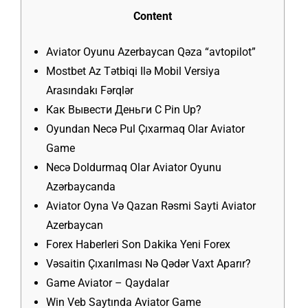
Content
Aviator Oyunu Azerbaycan Qəza “avtopilot”
Mostbet Az Tətbiqi Ilə Mobil Versiya
Arasındakı Fərqlər
Как Вывести Деньги С Pin Up?
Oyundan Necə Pul Çıxarmaq Olar Aviator
Game
Necə Doldurmaq Olar Aviator Oyunu
Azərbaycanda
Aviator Oyna Və Qazan Rəsmi Sayti Aviator
Azerbaycan
Forex Haberleri Son Dakika Yeni Forex
Vəsaitin Çıxarılması Nə Qədər Vaxt Aparır?
Game Aviator – Qaydalar
Win Veb Saytında Aviator Game