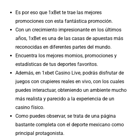
Es por eso que 1xBet te trae las mejores
promociones con esta fantástica promoción.
Con un crecimiento impresionante en los últimos
años, 1xBet es una de las casas de apuestas más
reconocidas en diferentes partes del mundo.
Encuentra los mejores momios, promociones y
estadísticas de tus deportes favoritos.
Además, en 1xbet Casino Live, podrás disfrutar de
juegos con crupieres reales en vivo, con los cuales
puedes interactuar, obteniendo un ambiente mucho
más realista y parecido a la experiencia de un
casino físico.
Como puedes observar, se trata de una página
bastante completa con el deporte mexicano como
principal protagonista.