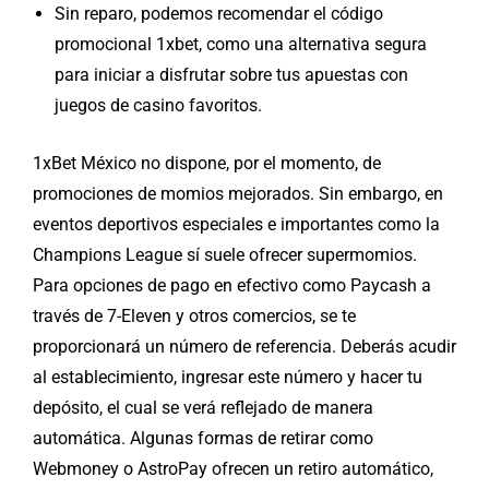
Sin reparo, podemos recomendar el código
promocional 1xbet, como una alternativa segura
para iniciar a disfrutar sobre tus apuestas con
juegos de casino favoritos.
1xBet México no dispone, por el momento, de
promociones de momios mejorados. Sin embargo, en
eventos deportivos especiales e importantes como la
Champions League sí suele ofrecer supermomios.
Para opciones de pago en efectivo como Paycash a
través de 7-Eleven y otros comercios, se te
proporcionará un número de referencia. Deberás acudir
al establecimiento, ingresar este número y hacer tu
depósito, el cual se verá reflejado de manera
automática. Algunas formas de retirar como
Webmoney o AstroPay ofrecen un retiro automático,