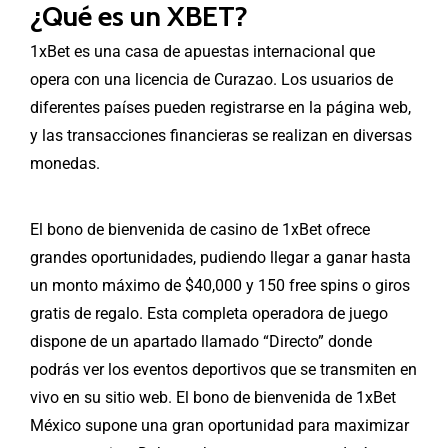
¿Qué es un XBET?
1xBet es una casa de apuestas internacional que
opera con una licencia de Curazao. Los usuarios de
diferentes países pueden registrarse en la página web,
y las transacciones financieras se realizan en diversas
monedas.
El bono de bienvenida de casino de 1xBet ofrece
grandes oportunidades, pudiendo llegar a ganar hasta
un monto máximo de $40,000 y 150 free spins o giros
gratis de regalo. Esta completa operadora de juego
dispone de un apartado llamado “Directo” donde
podrás ver los eventos deportivos que se transmiten en
vivo en su sitio web. El bono de bienvenida de 1xBet
México supone una gran oportunidad para maximizar