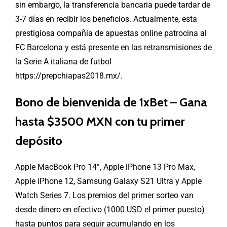
sin embargo, la transferencia bancaria puede tardar de
3-7 días en recibir los beneficios. Actualmente, esta
prestigiosa compañía de apuestas online patrocina al
FC Barcelona y está presente en las retransmisiones de
la Serie A italiana de futbol
https://prepchiapas2018.mx/
.
Bono de bienvenida de 1xBet – Gana
hasta $3500 MXN con tu primer
depósito
Apple MacBook Pro 14”, Apple iPhone 13 Pro Max,
Apple iPhone 12, Samsung Galaxy S21 Ultra y Apple
Watch Series 7. Los premios del primer sorteo van
desde dinero en efectivo (1000 USD el primer puesto)
hasta puntos para seguir acumulando en los