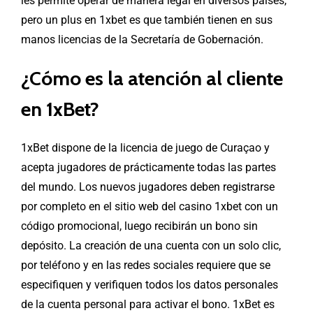
les permite operar de manera legal en diversos países,
pero un plus en 1xbet es que también tienen en sus
manos licencias de la Secretaría de Gobernación.
¿Cómo es la atención al cliente
en 1xBet?
1xBet dispone de la licencia de juego de Curaçao y
acepta jugadores de prácticamente todas las partes
del mundo. Los nuevos jugadores deben registrarse
por completo en el sitio web del casino 1xbet con un
código promocional, luego recibirán un bono sin
depósito. La creación de una cuenta con un solo clic,
por teléfono y en las redes sociales requiere que se
especifiquen y verifiquen todos los datos personales
de la cuenta personal para activar el bono. 1xBet es