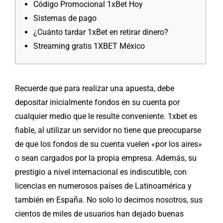
Código Promocional 1xBet Hoy
Sistemas de pago
¿Cuánto tardar 1xBet en retirar dinero?
Streaming gratis 1XBET México
Recuerde que para realizar una apuesta, debe
depositar inicialmente fondos en su cuenta por
cualquier medio que le resulte conveniente. 1xbet es
fiable, al utilizar un servidor no tiene que preocuparse
de que los fondos de su cuenta vuelen «por los aires»
o sean cargados por la propia empresa. Además, su
prestigio a nivel internacional es indiscutible, con
licencias en numerosos países de Latinoamérica y
también en España. No solo lo decimos nosotros, sus
cientos de miles de usuarios han dejado buenas