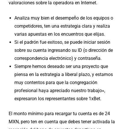
valoraciones sobre la operadora en Internet.
Analiza muy bien el desempeño de los equipos o
competidores, ten una estrategia clara y realiza
varias apuestas en los encuentros que elijas.
Si el padrón fue exitoso, se puede iniciar sesión
sobre su cuenta ingresando su ID (o dirección de
correspondencia electrónico) y contraseña.
Siempre hemos deseado ser una proyecto que
piensa en la estrategia a liberal plazo, y estamos
muy contentos para que la congregación
profesional haya apreciado nuestro trabajo»,
expresaron los representantes sobre 1xBet.
El monto mínimo para recargar tu cuenta es de 24
MXN, pero ten en cuenta que debes tener activada la