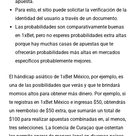
apuesta.
Para esto, el sitio puede solicitar la verificación de la
identidad del usuario a través de un documento.
Las probabilidades son comparativamente buenas
en 1xBet, pero no esperes probabilidades extra altas
porque hay muchas casas de apuestas que te
ofrecerán probabilidades más altas en mercados
específicos probablemente mejores.
El hándicap asiático de 1xBet México, por ejemplo, es
una de las posibilidades que verás y que te brindará
momios altos para obtener más dinero. Por ejemplo, si
te registras en 1xBet México e ingresas $50, obtendrás
un reembolso de $50 extra, que sumarán un total de
$100 para realizar apuestas combinadas en, al menos,
tres selecciones. La licencia de Curaçao que ostentan