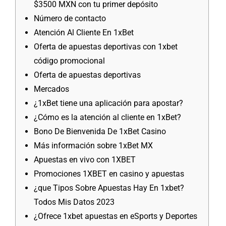
$3500 MXN con tu primer depósito
Número de contacto
Atención Al Cliente En 1xBet
Oferta de apuestas deportivas con 1xbet
código promocional
Oferta de apuestas deportivas
Mercados
¿1xBet tiene una aplicación para apostar?
¿Cómo es la atención al cliente en 1xBet?
Bono De Bienvenida De 1xBet Casino
Más información sobre 1xBet MX
Apuestas en vivo con 1XBET
Promociones 1XBET en casino y apuestas
¿que Tipos Sobre Apuestas Hay En 1xbet?
Todos Mis Datos 2023
¿Ofrece 1xbet apuestas en eSports y Deportes