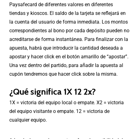
Paysafecard de diferentes valores en diferentes
tiendas y kioscos. El saldo de la tarjeta se reflejará en
la cuenta del usuario de forma inmediata. Los montos
correspondientes al bono por cada depósito pueden no
acreditarse de forma instantánea. Para finalizar con la
apuesta, habrá que introducir la cantidad deseada a
apostar y hacer click en el botón amarillo de “apostar”.
Una vez dentro del partido, para añadir la apuesta al
cupón tendremos que hacer click sobre la misma.
¿Qué significa 1X 12 2x?
1X = victoria del equipo local o empate. X2 = victoria
del equipo visitante o empate. 12 = victoria de
cualquier equipo.