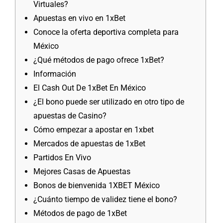
Virtuales?
Apuestas en vivo en 1xBet
Conoce la oferta deportiva completa para
México
¿Qué métodos de pago ofrece 1xBet?
Información
El Cash Out De 1xBet En México
¿El bono puede ser utilizado en otro tipo de
apuestas de Casino?
Cómo empezar a apostar en 1xbet
Mercados de apuestas de 1xBet
Partidos En Vivo
Mejores Casas de Apuestas
Bonos de bienvenida 1XBET México
¿Cuánto tiempo de validez tiene el bono?
Métodos de pago de 1xBet