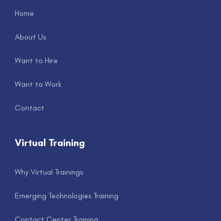
Home
About Us
Want to Hire
Want to Work
Contact
Virtual Training
Why Virtual Trainings
Emerging Technologies Training
Contact Center Training