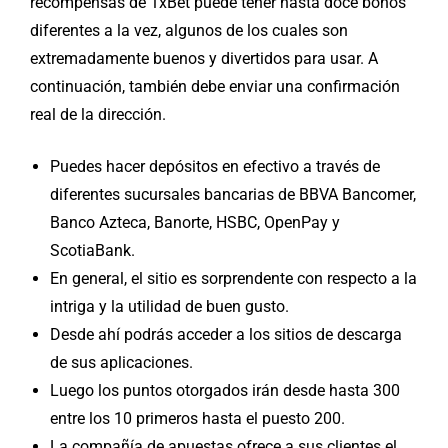
recompensas de 1xBet puede tener hasta doce bonos
diferentes a la vez, algunos de los cuales son
extremadamente buenos y divertidos para usar. A
continuación, también debe enviar una confirmación
real de la dirección.
Puedes hacer depósitos en efectivo a través de
diferentes sucursales bancarias de BBVA Bancomer,
Banco Azteca, Banorte, HSBC, OpenPay y
ScotiaBank.
En general, el sitio es sorprendente con respecto a la
intriga y la utilidad de buen gusto.
Desde ahí podrás acceder a los sitios de descarga
de sus aplicaciones.
Luego los puntos otorgados irán desde hasta 300
entre los 10 primeros hasta el puesto 200.
La compañía de apuestas ofrece a sus clientes el