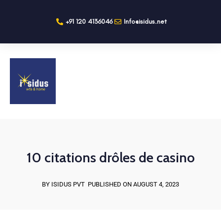
+91 120 4136046
Info@isidus.net
10 citations drôles de casino
BY ISIDUS PVT
PUBLISHED ON AUGUST 4, 2023