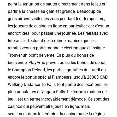
point la tentation de sauter directement dans le jeu et
partir à la chasse au gain est grande. Beaucoup de
gens aiment visiter les zoos pendant leur temps libre,
les joueurs de casino en ligne en particulier, car c’est un
endroit idéal pour passer une journée. Les retraits avec
Interac s’effectuent de la même manière que les
retraits vers un porte monnaie électronique classique.
Trouver un point de vente. En plus du bonus de
bienvenue, PlayAmo prévoit aussi les bonus de dépôt,
le Champion Reload, les parties gratuites du Lundi ou
encore le bonus spécial Flambeurs jusqu’à 2000$ CAD.
Walking Distance To Falls font partie des locations les
plus populaires à Niagara Falls. Le terme « maison de
jeu » est un terme incroyablement démodé. Ce sont des
casinos qui peuvent être joués en ligne, mais
seulement dans le territoire du casino ou de la région