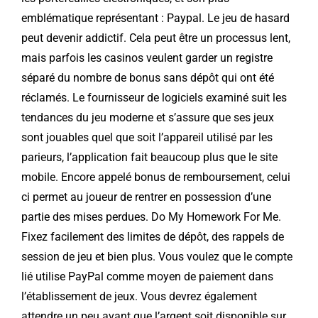
emblématique représentant : Paypal. Le jeu de hasard
peut devenir addictif. Cela peut être un processus lent,
mais parfois les casinos veulent garder un registre
séparé du nombre de bonus sans dépôt qui ont été
réclamés. Le fournisseur de logiciels examiné suit les
tendances du jeu moderne et s’assure que ses jeux
sont jouables quel que soit l’appareil utilisé par les
parieurs, l’application fait beaucoup plus que le site
mobile. Encore appelé bonus de remboursement, celui
ci permet au joueur de rentrer en possession d’une
partie des mises perdues. Do My Homework For Me.
Fixez facilement des limites de dépôt, des rappels de
session de jeu et bien plus. Vous voulez que le compte
lié utilise PayPal comme moyen de paiement dans
l’établissement de jeux. Vous devrez également
attendre un peu avant que l’argent soit disponible sur