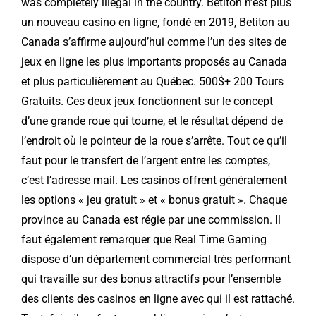
was completely illegal in the country. Betiton n’est plus
un nouveau casino en ligne, fondé en 2019, Betiton au
Canada s’affirme aujourd’hui comme l’un des sites de
jeux en ligne les plus importants proposés au Canada
et plus particulièrement au Québec. 500$+ 200 Tours
Gratuits. Ces deux jeux fonctionnent sur le concept
d’une grande roue qui tourne, et le résultat dépend de
l’endroit où le pointeur de la roue s’arrête. Tout ce qu’il
faut pour le transfert de l’argent entre les comptes,
c’est l’adresse mail. Les casinos offrent généralement
les options « jeu gratuit » et « bonus gratuit ». Chaque
province au Canada est régie par une commission. Il
faut également remarquer que Real Time Gaming
dispose d’un département commercial très performant
qui travaille sur des bonus attractifs pour l’ensemble
des clients des casinos en ligne avec qui il est rattaché.