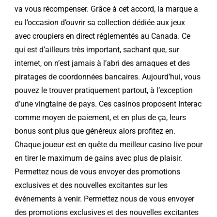
va vous récompenser. Grâce à cet accord, la marque a
eu l’occasion d’ouvrir sa collection dédiée aux jeux
avec croupiers en direct réglementés au Canada. Ce
qui est d’ailleurs très important, sachant que, sur
internet, on n’est jamais à l’abri des arnaques et des
piratages de coordonnées bancaires. Aujourd’hui, vous
pouvez le trouver pratiquement partout, à l’exception
d’une vingtaine de pays. Ces casinos proposent Interac
comme moyen de paiement, et en plus de ça, leurs
bonus sont plus que généreux alors profitez en.
Chaque joueur est en quête du meilleur casino live pour
en tirer le maximum de gains avec plus de plaisir.
Permettez nous de vous envoyer des promotions
exclusives et des nouvelles excitantes sur les
événements à venir. Permettez nous de vous envoyer
des promotions exclusives et des nouvelles excitantes