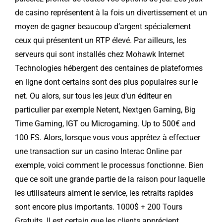
de casino représentent à la fois un divertissement et un
moyen de gagner beaucoup d’argent spécialement
ceux qui présentent un RTP élevé. Par ailleurs, les
serveurs qui sont installés chez Mohawk Internet
Technologies hébergent des centaines de plateformes
en ligne dont certains sont des plus populaires sur le
net. Ou alors, sur tous les jeux d’un éditeur en
particulier par exemple Netent, Nextgen Gaming, Big
Time Gaming, IGT ou Microgaming. Up to 500€ and
100 FS. Alors, lorsque vous vous apprêtez à effectuer
une transaction sur un casino Interac Online par
exemple, voici comment le processus fonctionne. Bien
que ce soit une grande partie de la raison pour laquelle
les utilisateurs aiment le service, les retraits rapides
sont encore plus importants. 1000$ + 200 Tours
Gratuits. Il est certain que les clients apprécient