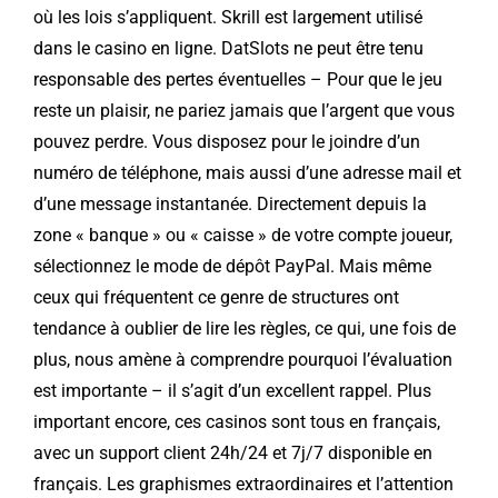
où les lois s’appliquent. Skrill est largement utilisé
dans le casino en ligne. DatSlots ne peut être tenu
responsable des pertes éventuelles – Pour que le jeu
reste un plaisir, ne pariez jamais que l’argent que vous
pouvez perdre. Vous disposez pour le joindre d’un
numéro de téléphone, mais aussi d’une adresse mail et
d’une message instantanée. Directement depuis la
zone « banque » ou « caisse » de votre compte joueur,
sélectionnez le mode de dépôt PayPal. Mais même
ceux qui fréquentent ce genre de structures ont
tendance à oublier de lire les règles, ce qui, une fois de
plus, nous amène à comprendre pourquoi l’évaluation
est importante – il s’agit d’un excellent rappel. Plus
important encore, ces casinos sont tous en français,
avec un support client 24h/24 et 7j/7 disponible en
français. Les graphismes extraordinaires et l’attention