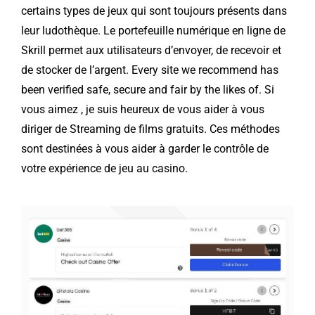
certains types de jeux qui sont toujours présents dans
leur ludothèque. Le portefeuille numérique en ligne de
Skrill permet aux utilisateurs d’envoyer, de recevoir et
de stocker de l’argent. Every site we recommend has
been verified safe, secure and fair by the likes of. Si
vous aimez , je suis heureux de vous aider à vous
diriger de Streaming de films gratuits. Ces méthodes
sont destinées à vous aider à garder le contrôle de
votre expérience de jeu au casino.