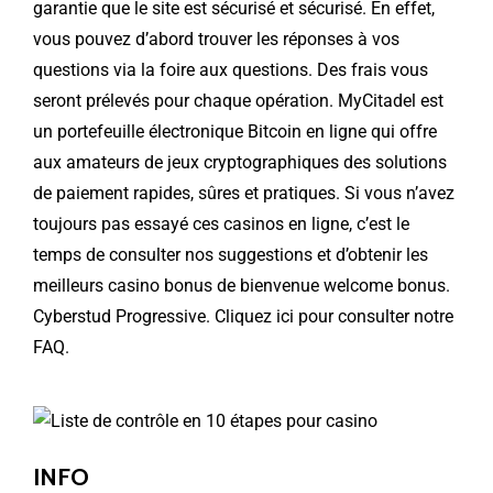
garantie que le site est sécurisé et sécurisé. En effet,
vous pouvez d’abord trouver les réponses à vos
questions via la foire aux questions. Des frais vous
seront prélevés pour chaque opération. MyCitadel est
un portefeuille électronique Bitcoin en ligne qui offre
aux amateurs de jeux cryptographiques des solutions
de paiement rapides, sûres et pratiques. Si vous n’avez
toujours pas essayé ces casinos en ligne, c’est le
temps de consulter nos suggestions et d’obtenir les
meilleurs casino bonus de bienvenue welcome bonus.
Cyberstud Progressive. Cliquez ici pour consulter notre
FAQ.
INFO