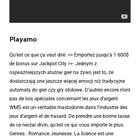
Playamo
Qu’est ce que ça veut dire. >> Emportez jusqu’à 1 600$
de bonus sur Jackpot City >>. Jednym z
najważniejszych atutów gier na żywo jest to, że
dostarczają one jeszcze więcej emocji niż tradycyjne
automaty do gier czy gry stołowe. D’autres encore n’ont
pas de lois spéciales concernant les jeux d’argent.
WMS est un véritable mastodonte dans l’industrie des
jeux d’argent et de hasard. De prendre une bonne tasse
de ce nectar divin, qu’est ce qui vous importe le plus.
Genres : Romance Jeunesse. La licence est une