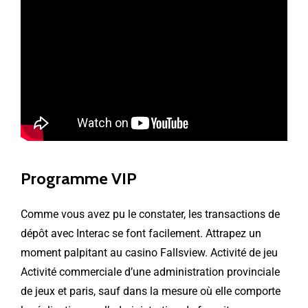
Programme VIP
Comme vous avez pu le constater, les transactions de
dépôt avec Interac se font facilement. Attrapez un
moment palpitant au casino Fallsview. Activité de jeu
Activité commerciale d’une administration provinciale
de jeux et paris, sauf dans la mesure où elle comporte