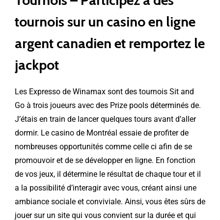
tournois sur un casino en ligne
argent canadien et remportez le
jackpot
Les Expresso de Winamax sont des tournois Sit and
Go à trois joueurs avec des Prize pools déterminés de.
J’étais en train de lancer quelques tours avant d’aller
dormir. Le casino de Montréal essaie de profiter de
nombreuses opportunités comme celle ci afin de se
promouvoir et de se développer en ligne. En fonction
de vos jeux, il détermine le résultat de chaque tour et il
a la possibilité d’interagir avec vous, créant ainsi une
ambiance sociale et conviviale. Ainsi, vous êtes sûrs de
jouer sur un site qui vous convient sur la durée et qui