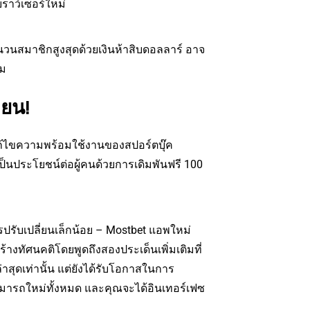
ราว์เซอร์ใหม่
นวนสมาชิกสูงสุดด้วยเงินห้าสิบดอลลาร์ อาจ
วม
ียน!
ารแก้ไขความพร้อมใช้งานของสปอร์ตบุ๊ค
็นประโยชน์ต่อผู้คนด้วยการเดิมพันฟรี 100
ปรับเปลี่ยนเล็กน้อย – Mostbet แอพใหม่
างทัศนคติโดยพูดถึงสองประเด็นเพิ่มเติมที่
่าสุดเท่านั้น แต่ยังได้รับโอกาสในการ
มารถใหม่ทั้งหมด และคุณจะได้อินเทอร์เฟซ