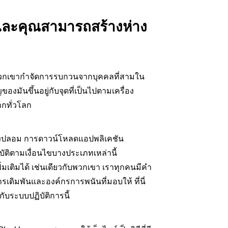
d และคุณสามารถสร้างห่าง
้ พวกเขากำจัดการรบกวนจากบุคคลที่สามใน
มันขึ้นอยู่กับจุดที่เป็นไปตามเครื่อง
ากทั่วโลก
อของปลอม การดาวน์โหลดแอปพลิเคชัน
บัติตามเงื่อนไขบางประเภทเหล่านี้
มเติมได้ เช่นเดียวกับพวกเขา เราทุกคนมีคำ
มพันและองค์กรการพนันที่มอบให้ ที่นี่
ับระบบปฏิบัติการนี้