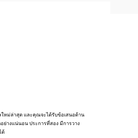
ูลใหม่ล่าสุด และคุณจะได้รับข้อเสนอด้าน
ดีตอย่างแน่นอน ประการที่สอง มีการวาง
ได้