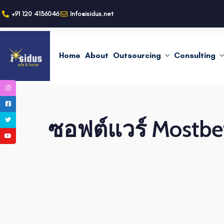
+91 120 4136046
Info@isidus.net
Home
About
Outsourcing
Consulting
ซอฟต์แวร์ Mostbet