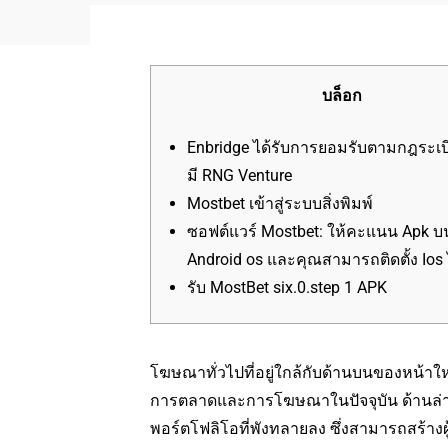
บล็อก
Enbridge ได้รับการยอมรับตามกฎระเบีย
มี RNG Venture
Mostbet เข้าสู่ระบบสิ่งพิมพ์
ซอฟต์แวร์ Mostbet: ให้คะแนน Apk บ
Android os และคุณสามารถติดตั้ง Ios 
รับ MostBet six.0.step 1 APK
โฆษณาทั่วไปที่อยู่ใกล้กับด้านบนของหน้าให
การตลาดและการโฆษณาในปัจจุบัน ด้านล่า
พอร์ตโฟลิโอที่พังทลายลง ซึ่งสามารถสร้างผ