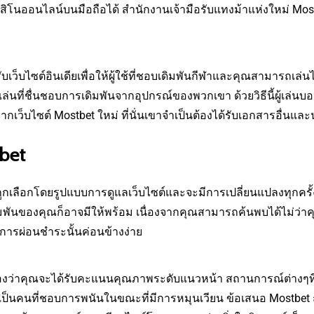
ิโนออนไลน์บนมือถือได้ สำนักงานเจ้ามือรับแทงม้าแห่งใหม่ Most
บเว็บไซต์อินเดียเพื่อให้ผู้ใช้ที่ชอบเดิมพันกีฬาและคุณสามารถเล่นได
ผู้เล่นที่ชื่นชอบการเดิมพันจากอุปกรณ์ของพวกเขา ด้วยวิธีนี้ผู้เ
เว็บไซต์ Mostbet ใหม่ ที่นั่นเขาจำเป็นต้องได้รับเอกสารอื่นแล
tbet
ถูกเลือกโดยรูปแบบการดูแลเว็บไซต์และจะมีการเปลี่ยนแปลงทุกครั
ดิมพันของคุณก็อาจมีให้พร้อม เนื่องจากคุณสามารถค้นพบได้ไม่ว่
ารผ่อนชำระนั้นค่อนข้างง่าย
ว่าคุณจะได้รับคะแนนคุณภาพระดับแนวหน้า สถานการณ์ต่างๆที่มีก
ณเป็นคนที่ชอบการพนันในขณะที่มีการหมุนเวียน ข้อเสนอ Mostbet ถ