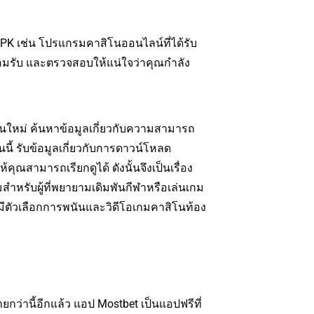
APK เช่น โปรแกรมคาสิโนออนไลน์ที่ได้รับ
ยอมรับ และตรวจสอบให้แน่ใจว่าคุณกำลัง
เคชันใหม่ ค้นหาข้อมูลเกี่ยวกับความสามารถ
ี้ รับข้อมูลเกี่ยวกับการดาวน์โหลด
คุณสามารถเรียกดูได้ ดังนั้นจึงเป็นเรื่อง
ยมสำหรับผู้ที่พยายามเดิมพันกีฬาหรือเล่นเกม
มีตัวเลือกการพนันและวิดีโอเกมคาสิโนท้อง
กว่านี้อีกแล้ว แอป Mostbet เป็นแอปฟรีที่