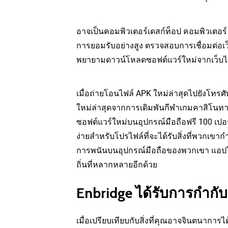
อาจเป็นคอมพิวเตอร์เดสก์ท็อป คอมพิวเตอร์ 
การยอมรับอย่างสูง ตรวจสอบการเชื่อมต่อเ
พยายามดาวน์โหลดซอฟต์แวร์ใหม่จากเว็บไซต
เมื่อถ่ายโอนไฟล์ APK ใหม่ล่าสุดไปยังโทรศั
ใหม่ล่าสุดจากการเดิมพันกีฬาเกมคาสิโนทาง
ซอฟต์แวร์ใหม่บนอุปกรณ์มือถือฟรี 100 เปอร์เ
ง่ายสำหรับโปรไฟล์ที่จะได้รับสิ่งที่พวกเขาก
การพนันบนอุปกรณ์มือถือของพวกเขา แอปใหม่
ถิ่นที่หลากหลายอีกด้วย
Enbridge ได้รับการกำกั
เมื่อเปรียบเทียบกับสิ่งที่คุณอาจจินตนาการ